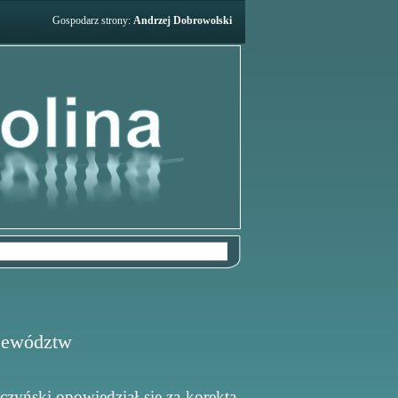
Gospodarz strony:
Andrzej Dobrowolski
ojewództw
yński opowiedział się za korektą