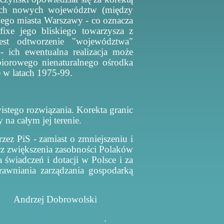
erech nowych województw (między
mego miasta Warszawy - co oznacza
ixe jego bliskiego towarzysza z
st odtworzenie "województwa"
- ich ewentualna realizacja może
biorowego nienaturalnego ośrodka
e w latach 1975-99.
stego rozwiązania. Korekta granic
na całym jej terenie.
ez PiS - zamiast o zmniejszeniu i
ecz zwiększenia zasobności Polaków
a świadczeń i dotacji w Polsce i za
prawniania zarządzania gospodarką
wolski
.