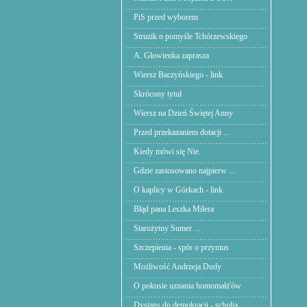
PiS przed wyborem
Struzik o pomyśle Tchórzewskiego
A. Głowienka zaprasza
Wiersz Baczyńskiego - link
Skrócony tytuł
Wiersz na Dzień Świętej Anny
Przed przekazaniem dotacji ...
Kiedy mówi się Nie.
Gdzie zastosowano najpierw ...
O kaplicy w Górkach - link
Błąd pana Leszka Milera
Starożytny Sumer ...
Szczepienia - spór o przymus
Możliwość Andrzeja Dudy
O pokusie uznania homomałż'ów
Dystans do demokracji - scholia