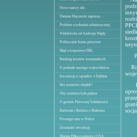
podz
Nowe nazwy ulic.
inny
Damian Mączarski zaprasza ...
rozb
PPCh
Problem wyobraźni urbanistycznej
sied
Widokówka od Andrzeja Wajdy
kosz
Próbowanie homo-pieszczot
tery
Błąd wiceprezesa ORL
P
Ranking kosztów komunalnych.
Ro
O podziale naszego województwa.
woje
Inwestycja u sąsiadów z Dęblina
Bez numerów działek?
upro
Oby strażnica była piękna.
przez
O genezie Pierwszej Solidarności
gran
socja
Bartosiak i Budzisz o Białorusi.
Pewnego razu w Polsce
A
Zrozumieć rewolucję
Marian Piłka o sojuszu z USA