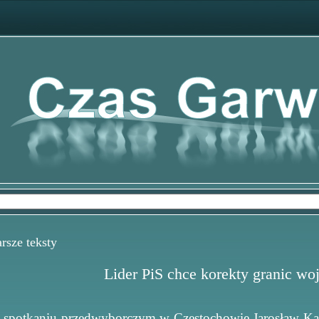
sze teksty
Lider PiS chce korekty granic w
 spotkaniu przedwyborczym w Częstochowie Jarosław Kacz