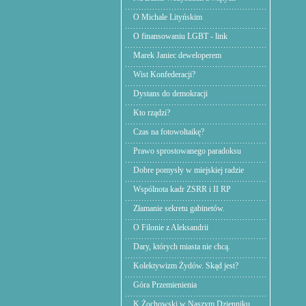
O Michale Lityńskim
O finansowaniu LGBT - link
Marek Janiec deweloperem
Wist Konfederacji?
Dystans do demokracji
Kto rządzi?
Czas na fotowoltaikę?
Prawo sprostowanego paradoksu
Dobre pomysły w miejskiej radzie
Wspólnota kadr ZSRR i II RP
Złamanie sekretu gabinetów.
O Filonie z Aleksandrii
Dary, których miasta nie chcą.
Kolektywizm Żydów. Skąd jest?
Góra Przemienienia
K.Żochowski w Naszym Dzienniku