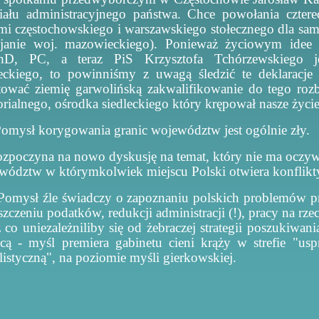
iału administracyjnego państwa. Chce powołania czt
mi częstochowskiego i warszawskiego stołecznego dla sa
ijanie woj. mazowieckiego). Ponieważ życiowym idee f
D, PC, a teraz PiS Krzysztofa Tchórzewskiego je
leckiego, to powinniśmy z uwagą śledzić te deklaracje 
tować ziemię garwolińską zakwalifikowanie do tego roz
torialnego, ośrodka siedleckiego który krępował nasze życi
omysł korygowania granic województw jest ogólnie zły.
zpoczyna na nowo dyskusję na temat, który nie ma oczywi
wództw w którymkolwiek miejscu Polski otwiera konflikty 
Pomysł źle świadczy o zapoznaniu polskich problemów prz
szczeniu podatków, redukcji administracji (!), pracy na rz
 co uniezależniliby się od żebraczej strategii poszukiwani
icą - myśl premiera gabinetu cieni krąży w strefie "us
listyczną", na poziomie myśli gierkowskiej.
ndrzej Dobro