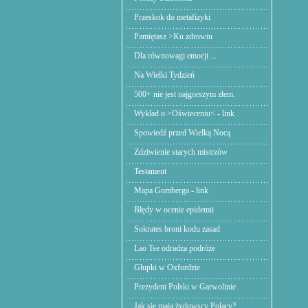
Przeskok do metafizyki
Pamiętasz >Ku zdrowiu
Dla równowagi emocji ...
Na Wielki Tydzień
500+ nie jest najgorszym złem.
Wykład o >Oświeceniu< - link
Spowiedź przed Wielką Nocą
Zdziwienie starych mistrzów
Testament
Mapa Gomberga - link
Błędy w ocenie epidemii
Sokrates broni kodu zasad
Lao Tse odradza podróże
Głupki w Oxfordzie
Prezydent Polski w Garwolinie
Jak się mają żydowscy Polacy?