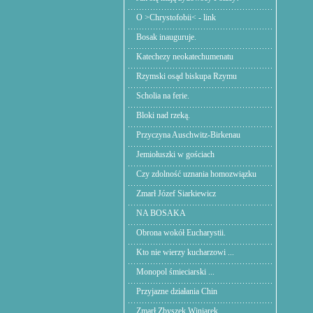
O >Chrystofobii< - link
Bosak inauguruje.
Katechezy neokatechumenatu
Rzymski osąd biskupa Rzymu
Scholia na ferie.
Bloki nad rzeką.
Przyczyna Auschwitz-Birkenau
Jemiołuszki w gościach
Czy zdolność uznania homozwiązku
Zmarł Józef Siarkiewicz
NA BOSAKA
Obrona wokół Eucharystii.
Kto nie wierzy kucharzowi ...
Monopol śmieciarski ...
Przyjazne działania Chin
Zmarł Zbyszek Winiarek