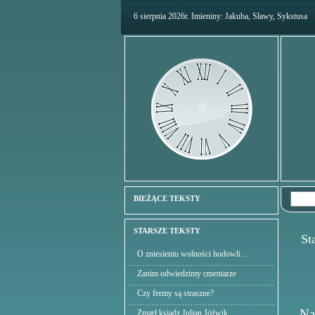
6 sierpnia 2026r. Imieniny: Jakuba, Sławy, Sykstusa
BIEŻĄCE TEKSTY
STARSZE TEKSTY
Star
O zniesieniu wolności hodowli ..
Zanim odwiedzimy cmentarze
Czy fermy są straszne?
Na
Zmarł ksiądz Julian Jóźwik