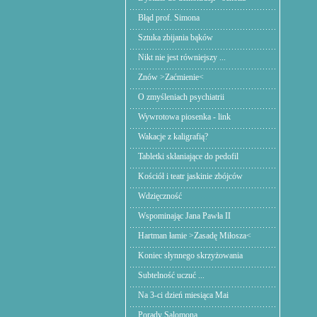
Błąd prof. Simona
Sztuka zbijania bąków
Nikt nie jest równiejszy ...
Znów >Zaćmienie<
O zmyśleniach psychiatrii
Wywrotowa piosenka - link
Wakacje z kaligrafią?
Tabletki skłaniające do pedofil
Kościół i teatr jaskinie zbójców
Wdzięczność
Wspominając Jana Pawła II
Hartman łamie >Zasadę Miłosza<
Koniec słynnego skrzyżowania
Subtelność uczuć ...
Na 3-ci dzień miesiąca Mai
Porady Salomona