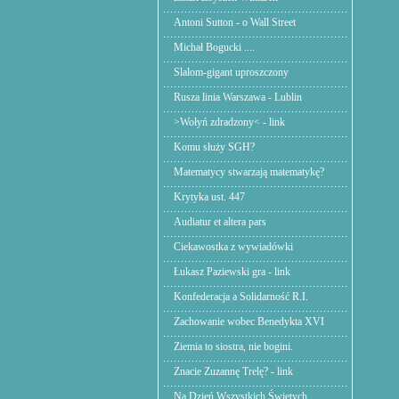
Antoni Sutton - o Wall Street
Michał Bogucki ....
Slalom-gigant uproszczony
Rusza linia Warszawa - Lublin
>Wołyń zdradzony< - link
Komu służy SGH?
Matematycy stwarzają matematykę?
Krytyka ust. 447
Audiatur et altera pars
Ciekawostka z wywiadówki
Łukasz Paziewski gra - link
Konfederacja a Solidarność R.I.
Zachowanie wobec Benedykta XVI
Ziemia to siostra, nie bogini.
Znacie Zuzannę Trelę? - link
Na Dzień Wszystkich Świętych