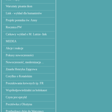
Warsztaty pisania ikon
Link - wykład dla humanistów
Projekt pomnika św. Anny
Rocznica PW
Ciekawy wykład o M. Lutrze- link
MEDEA
Akcje i reakcje
Pokusy nowoczesności
Nowoczesność, modernizacja ...
Zmarła Henryka Zającowa
Coryllus o Kotańskim
Poszukiwania krewnych śp. FR
Współodpowiedzialni za holokaust
Czym jest epicykl
Pocztówka z Olsztyna
Przebudowy dróg do Warszawy