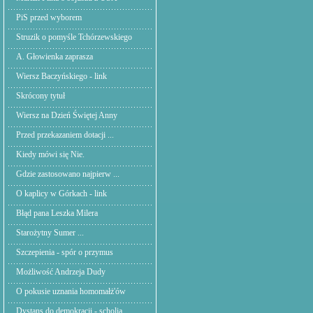
PiS przed wyborem
Struzik o pomyśle Tchórzewskiego
A. Głowienka zaprasza
Wiersz Baczyńskiego - link
Skrócony tytuł
Wiersz na Dzień Świętej Anny
Przed przekazaniem dotacji ...
Kiedy mówi się Nie.
Gdzie zastosowano najpierw ...
O kaplicy w Górkach - link
Błąd pana Leszka Milera
Starożytny Sumer ...
Szczepienia - spór o przymus
Możliwość Andrzeja Dudy
O pokusie uznania homomałż'ów
Dystans do demokracji - scholia