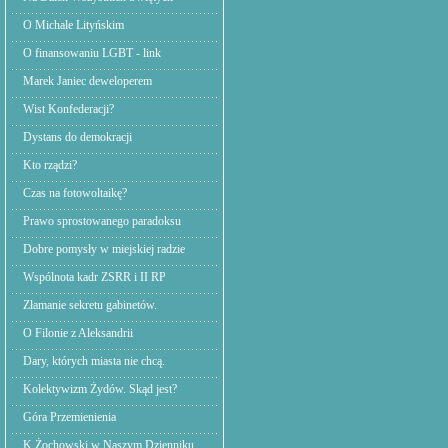
O Michale Lityńskim
O finansowaniu LGBT - link
Marek Janiec deweloperem
Wist Konfederacji?
Dystans do demokracji
Kto rządzi?
Czas na fotowoltaikę?
Prawo sprostowanego paradoksu
Dobre pomysły w miejskiej radzie
Wspólnota kadr ZSRR i II RP
Złamanie sekretu gabinetów.
O Filonie z Aleksandrii
Dary, których miasta nie chcą.
Kolektywizm Żydów. Skąd jest?
Góra Przemienienia
K.Żochowski w Naszym Dzienniku