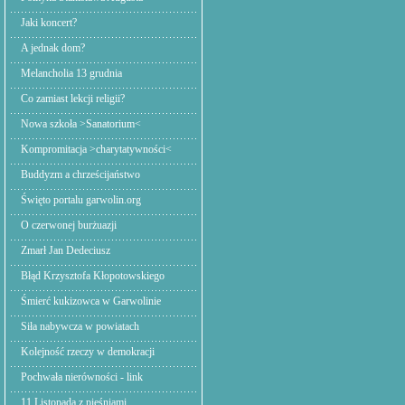
Jaki koncert?
A jednak dom?
Melancholia 13 grudnia
Co zamiast lekcji religii?
Nowa szkoła >Sanatorium<
Kompromitacja >charytatywności<
Buddyzm a chrześcijaństwo
Święto portalu garwolin.org
O czerwonej burżuazji
Zmarł Jan Dedeciusz
Błąd Krzysztofa Kłopotowskiego
Śmierć kukizowca w Garwolinie
Siła nabywcza w powiatach
Kolejność rzeczy w demokracji
Pochwała nierówności - link
11 Listopada z pieśniami