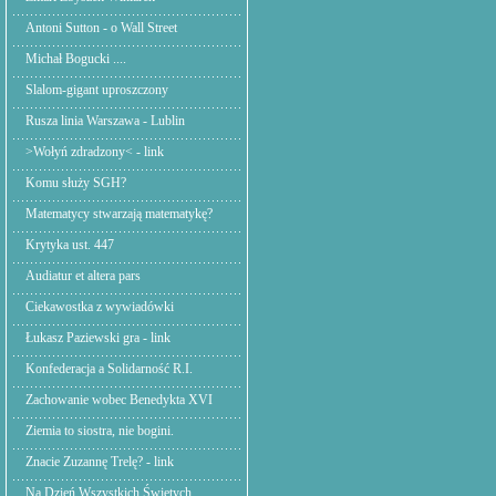
Antoni Sutton - o Wall Street
Michał Bogucki ....
Slalom-gigant uproszczony
Rusza linia Warszawa - Lublin
>Wołyń zdradzony< - link
Komu służy SGH?
Matematycy stwarzają matematykę?
Krytyka ust. 447
Audiatur et altera pars
Ciekawostka z wywiadówki
Łukasz Paziewski gra - link
Konfederacja a Solidarność R.I.
Zachowanie wobec Benedykta XVI
Ziemia to siostra, nie bogini.
Znacie Zuzannę Trelę? - link
Na Dzień Wszystkich Świętych