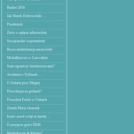
Budżet 2016
Jak Marek Dobrowolski ....
Przedmioty
Znów o opłacie adiacenckiej
Szwajcarskie wspomnienie
Rusza modernizacja naszej kolei
Michalkiewicz w Garwolinie
Sejm ograniczy burmistrzowanie?
Awantura o Trybunał ....
O Zielarni przy Długiej
Prowokacja na grobach?
Prezydent Polski w Chinach
Zmarła Maria Janaszek
konio: poseł wziął za mordę ...
O przyjęciu gości ŚDM
Modzelewski & Kluska?