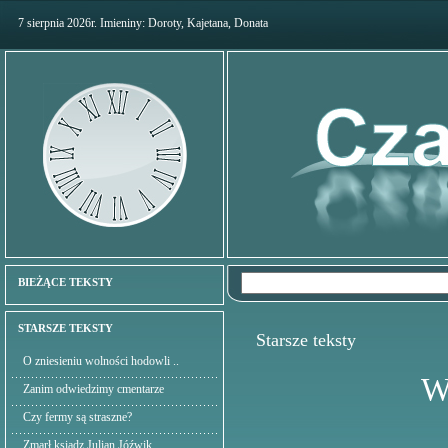
7 sierpnia 2026r. Imieniny: Doroty, Kajetana, Donata
BIEŻĄCE TEKSTY
STARSZE TEKSTY
Starsze teksty
O zniesieniu wolności hodowli ..
W
Zanim odwiedzimy cmentarze
Czy fermy są straszne?
Zmarł ksiądz Julian Jóźwik