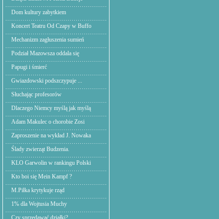
Dom kultury zabytkiem
Koncert Teatru Od Czapy w Buffo
Mechanizm zagłuszenia sumień
Podział Mazowsza oddala się
Papugi i śmierć
Gwiazdowski podszczypuje ...
Słuchając profesorów
Dlaczego Niemcy myślą jak myślą
Adam Makulec o chorobie Zosi
Zaproszenie na wykład J. Nowaka
Ślady zwierząt Budzenia.
KLO Garwolin w rankingu Polski
Kto boi się Mein Kampf ?
M.Piłka krytykuje rząd
1% dla Wojtusia Muchy
Czy sprzedawać działki?