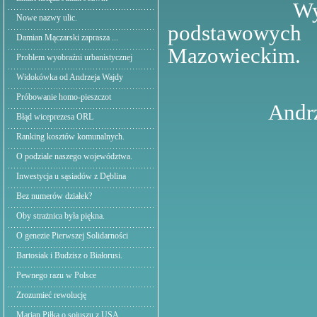
Wycieczki z
Nowe nazwy ulic.
podstawowych 
Damian Mączarski zaprasza ...
Mazowieckim.
Problem wyobraźni urbanistycznej
Widokówka od Andrzeja Wajdy
Próbowanie homo-pieszczot
Andrzej D
Błąd wiceprezesa ORL
Ranking kosztów komunalnych.
O podziale naszego województwa.
Inwestycja u sąsiadów z Dęblina
Bez numerów działek?
Oby strażnica była piękna.
O genezie Pierwszej Solidarności
Bartosiak i Budzisz o Białorusi.
Pewnego razu w Polsce
Zrozumieć rewolucję
Marian Piłka o sojuszu z USA