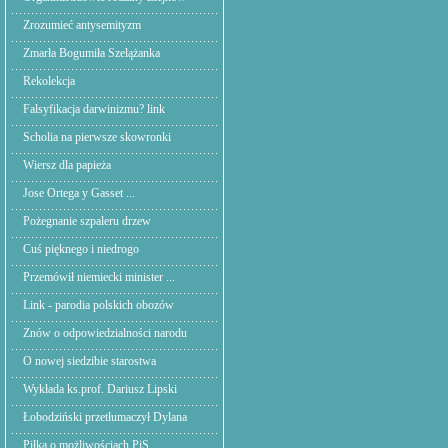
Zrozumieć antysemityzm
Zmarła Bogumiła Szelążanka
Rekolekcja
Falsyfikacja darwinizmu? link
Scholia na pierwsze skowronki
Wiersz dla papieża
Jose Ortega y Gasset ...
Pożegnanie szpaleru drzew
Cuś pięknego i niedrogo
Przemówił niemiecki minister ...
Link - parodia polskich obozów
Znów o odpowiedzialności narodu
O nowej siedzibie starostwa
Wykłada ks.prof. Dariusz Lipski
Łobodziński przetłumaczył Dylana
Piłka o możliwościach PiS