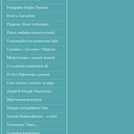
Pożegnanie księdza Tomasza
Doda w Garwolinie
Pitagoras: filozof i reformator
Żniwa, medialna nierzeczywistość
O przemysłowym uśmiercaniu ludzi
Czytanka z >Żywotów< Plutarcha
Młodzi świata w naszych domach
O wyobraźni niemieckich elit
Dr Ewa Dąbrowska o postach
Ceny warzyw i owoców na targu
Zmarła B.Witczak-Witaczyńska
Błąd rozumienia kredytu
Szekspir był katolikiem? link
Sztuczki Hohenzollernów - wrózby
Utworzymy 7 klasę ,,,
O szkolnej katolickości.