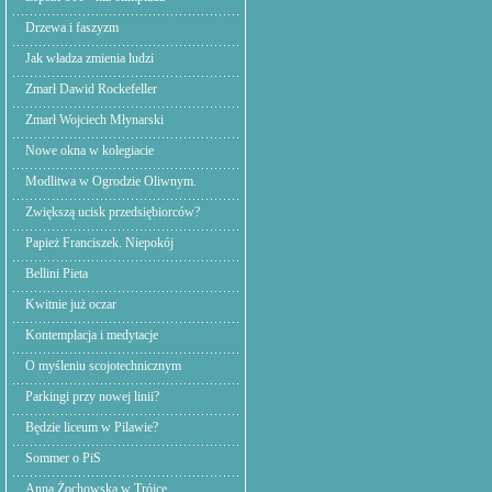
Drzewa i faszyzm
Jak władza zmienia ludzi
Zmarł Dawid Rockefeller
Zmarł Wojciech Młynarski
Nowe okna w kolegiacie
Modlitwa w Ogrodzie Oliwnym.
Zwiększą ucisk przedsiębiorców?
Papież Franciszek. Niepokój
Bellini Pieta
Kwitnie już oczar
Kontemplacja i medytacje
O myśleniu scojotechnicznym
Parkingi przy nowej linii?
Będzie liceum w Pilawie?
Sommer o PiS
Anna Żochowska w Trójce