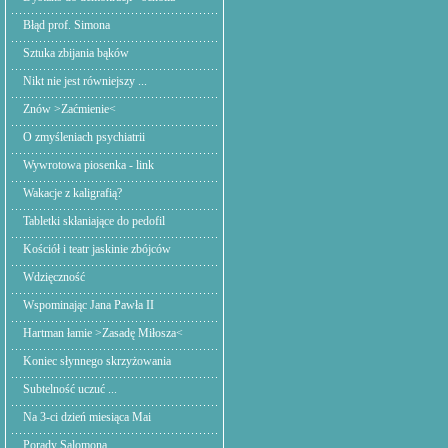
Błąd prof. Simona
Sztuka zbijania bąków
Nikt nie jest równiejszy ...
Znów >Zaćmienie<
O zmyśleniach psychiatrii
Wywrotowa piosenka - link
Wakacje z kaligrafią?
Tabletki skłaniające do pedofil
Kościół i teatr jaskinie zbójców
Wdzięczność
Wspominając Jana Pawła II
Hartman łamie >Zasadę Miłosza<
Koniec słynnego skrzyżowania
Subtelność uczuć ...
Na 3-ci dzień miesiąca Mai
Porady Salomona