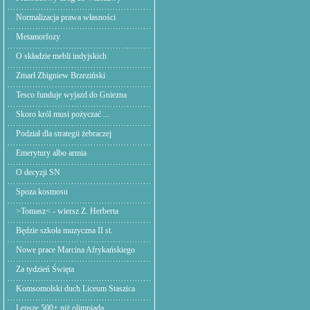
Normalizacja prawa własności
Metamorfozy
O składzie mebli indyjskich
Zmarł Zbigniew Brzeziński
Tesco funduje wyjazd do Gniezna
Skoro król musi pożyczać ...
Podział dla strategii żebraczej
Emerytury albo armia
O decyzji SN
Spoza kosmosu
>Tomasz< - wiersz Z. Herberta
Będzie szkoła muzyczna II st.
Nowe prace Marcina Afrykańskiego
Za tydzień Święta
Komsomolski duch Liceum Staszica
Lepsze 500+ niż olimpiada