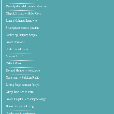
Dowcip dla selektywnie odważnych
Niepokój pracowników Cory
Luter i Hohenzollernowie
Strategiczne szanse powiatu
Tablica śp. księdza Szajdy
Nowa szkoła w
O służbie zdrowia
Miejski PKS?
Orlik i Maks
Konrad Hejmo w kolegiacie
Nasz teatr w Polskim Radio
Lifting facjat zamiast fabryk
Okręt Tezeusza in vitro
Nowa książka G.Maciejewskiego
Banki przejmują Grecję.
O własności państwowej