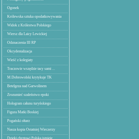
Ogonek
Królewska sztuka opodatkowywania
Widok z Królestwa Polskiego
Wiersz dla Laicy Lewickiej
Odznaczenia III RP
Okcydentalizacja
Wieść z kolegiaty
Traczowie wszędzie tacy sami ...
M.Dobrowolski krytykuje TK
Betelgeza nad Garwolinem
Zrozumieć szaleństwo epoki
Hologram całunu turyńskiego
Figura Matki Boskiej
Pogański ołtarz
Nasza kopia Ostatniej Wieczerzy
Dzięki chrztowi Polska istnieje