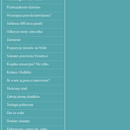
Przekształcenie dzierżaw
Wczorajsza prawda katechizmu?
Jubileusz 600-lecia parafii
Odkrycie istoty człowieka
Zaćmienie
Propozycje mostów na Wiśle
Sokrates przeciwko Freudowi
Książka sensacyjna? Nie tylko.
Kritiasz i Kalikles
Ile warte są prawa stanowione?
Skrócony tytuł
Zalesią ziemię dziadków
Teologia polityczna
Das ist wahr.
Drukarz skazany
Elektrownia. czarny las, pałac.