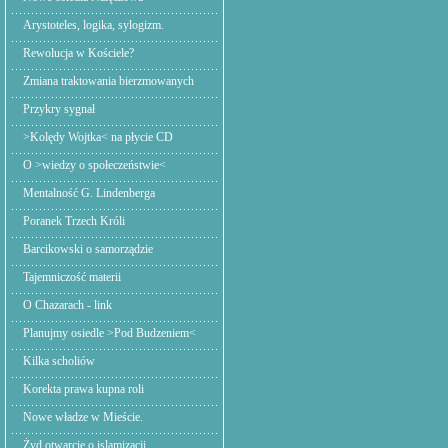
Arystoteles, logika, sylogizm.
Rewolucja w Kościele?
Zmiana traktowania bierzmowanych
Przykry sygnał
>Kolędy Wojtka< na płycie CD
O >wiedzy o społeczeństwie<
Mentalność G. Lindenberga
Poranek Trzech Króli
Barcikowski o samorządzie
Tajemniczość materii
O Chazarach - link
Planujmy osiedle >Pod Budzeniem<
Kilka scholiów
Korekta prawa kupna roli
Nowe władze w Mieście.
Żyd otwarcie o islamizacji