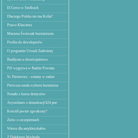
El Greco w Siedlcach
Dlaczego Polska nie ma Króla?
Prawo Klawitera
Marzena Świeczak burmistrzem.
Prośba do deweloperów
O programie Urszuli Zadrożnej
Buddyzm a chrześcijaństwo
PiS wygrywa w Radzie Powiatu
St. Piesiewicz - witamy w radzie
Pierwsza runda wyboru burmistrza
Notatki z kursu dentystów
Arystofanes o demokracji'424 pne
Kościół jawnie zgwałcony?
Znów o szczepieniach
Wiersz dla antyklerykałów
Z Dalekiego Wschodu,