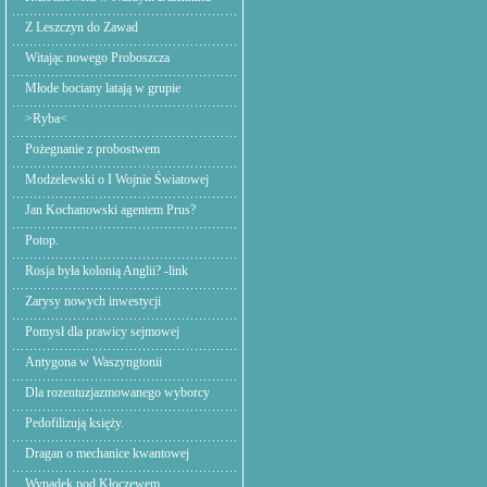
Z Leszczyn do Zawad
Witając nowego Proboszcza
Młode bociany latają w grupie
>Ryba<
Pożegnanie z probostwem
Modzelewski o I Wojnie Światowej
Jan Kochanowski agentem Prus?
Potop.
Rosja była kolonią Anglii? -link
Zarysy nowych inwestycji
Pomysł dla prawicy sejmowej
Antygona w Waszyngtonii
Dla rozentuzjazmowanego wyborcy
Pedofilizują księży.
Dragan o mechanice kwantowej
Wypadek pod Kłoczewem