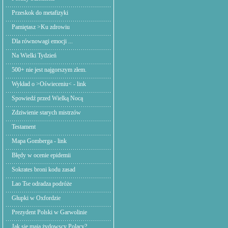
Przeskok do metafizyki
Pamiętasz >Ku zdrowiu
Dla równowagi emocji ...
Na Wielki Tydzień
500+ nie jest najgorszym złem.
Wykład o >Oświeceniu< - link
Spowiedź przed Wielką Nocą
Zdziwienie starych mistrzów
Testament
Mapa Gomberga - link
Błędy w ocenie epidemii
Sokrates broni kodu zasad
Lao Tse odradza podróże
Głupki w Oxfordzie
Prezydent Polski w Garwolinie
Jak się mają żydowscy Polacy?