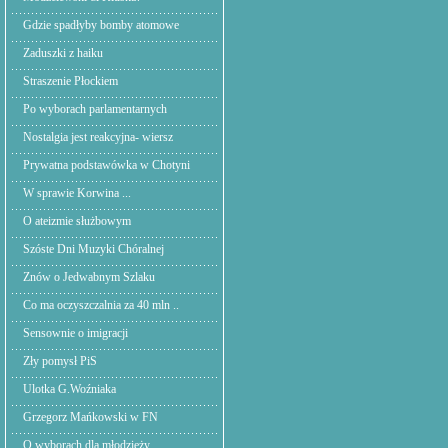
Gdzie spadłyby bomby atomowe
Zaduszki z haiku
Straszenie Płockiem
Po wyborach parlamentarnych
Nostalgia jest reakcyjna- wiersz
Prywatna podstawówka w Chotyni
W sprawie Korwina ...
O ateizmie służbowym
Szóste Dni Muzyki Chóralnej
Znów o Jedwabnym Szlaku
Co ma oczyszczalnia za 40 mln ..
Sensownie o imigracji
Zły pomysł PiS
Ulotka G.Woźniaka
Grzegorz Mańkowski w FN
O wyborach dla młodzieży