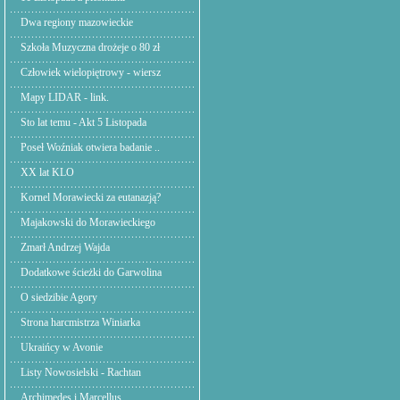
Dwa regiony mazowieckie
Szkoła Muzyczna drożeje o 80 zł
Człowiek wielopiętrowy - wiersz
Mapy LIDAR - link.
Sto lat temu - Akt 5 Listopada
Poseł Woźniak otwiera badanie ..
XX lat KLO
Kornel Morawiecki za eutanazją?
Majakowski do Morawieckiego
Zmarł Andrzej Wajda
Dodatkowe ścieżki do Garwolina
O siedzibie Agory
Strona harcmistrza Winiarka
Ukraińcy w Avonie
Listy Nowosielski - Rachtan
Archimedes i Marcellus