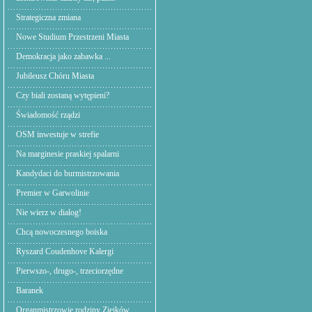
Strategiczna zmiana
Nowe Studium Przestrzeni Miasta
Demokracja jako zabawka ...
Jubileusz Chóru Miasta
Czy biali zostaną wytępieni?
Świadomość rządzi
OSM inwestuje w strefie
Na marginesie praskiej spalarni
Kandydaci do burmistrzowania
Premier w Garwolinie
Nie wierz w dialog!
Chcą nowoczesnego boiska
Ryszard Coudenhove Kalergi
Pierwszo-, drugo-, trzeciorzędne
Baranek
Organmistrzowie rodziny Ziejków