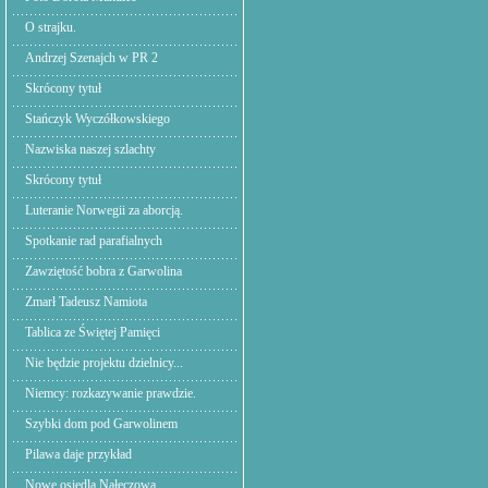
O strajku.
Andrzej Szenajch w PR 2
Skrócony tytuł
Stańczyk Wyczółkowskiego
Nazwiska naszej szlachty
Skrócony tytuł
Luteranie Norwegii za aborcją.
Spotkanie rad parafialnych
Zawziętość bobra z Garwolina
Zmarł Tadeusz Namiota
Tablica ze Świętej Pamięci
Nie będzie projektu dzielnicy...
Niemcy: rozkazywanie prawdzie.
Szybki dom pod Garwolinem
Pilawa daje przykład
Nowe osiedla Nałęczowa