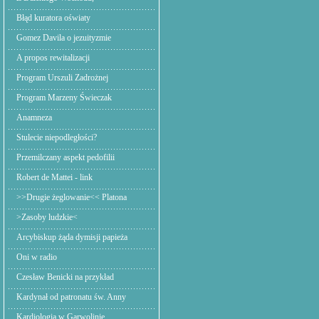
Błąd kuratora oświaty
Gomez Davila o jezuityzmie
A propos rewitalizacji
Program Urszuli Zadrożnej
Program Marzeny Świeczak
Anamneza
Stulecie niepodległości?
Przemilczany aspekt pedofilii
Robert de Mattei - link
>>Drugie żeglowanie<< Platona
>Zasoby ludzkie<
Arcybiskup żąda dymisji papieża
Oni w radio
Czesław Benicki na przykład
Kardynał od patronatu św. Anny
Kardiologia w Garwolinie