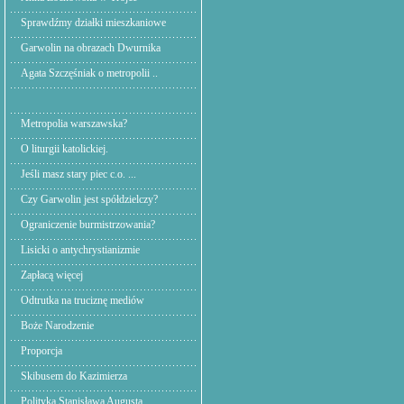
Sprawdźmy działki mieszkaniowe
Garwolin na obrazach Dwurnika
Agata Szczęśniak o metropolii ..
Metropolia warszawska?
O liturgii katolickiej.
Jeśli masz stary piec c.o. ...
Czy Garwolin jest spółdzielczy?
Ograniczenie burmistrzowania?
Lisicki o antychrystianizmie
Zapłacą więcej
Odtrutka na truciznę mediów
Boże Narodzenie
Proporcja
Skibusem do Kazimierza
Polityka Stanisława Augusta