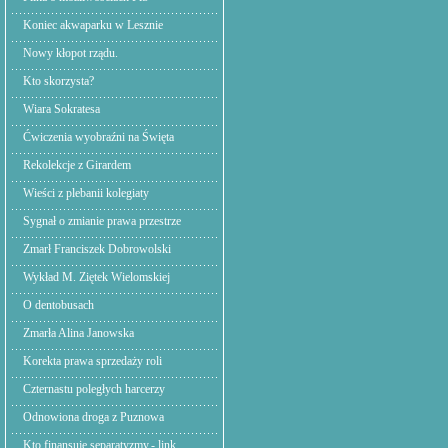
Koniec akwaparku w Lesznie
Nowy kłopot rządu.
Kto skorzysta?
Wiara Sokratesa
Ćwiczenia wyobraźni na Święta
Rekolekcje z Girardem
Wieści z plebanii kolegiaty
Sygnał o zmianie prawa przestrze
Zmarł Franciszek Dobrowolski
Wykład M. Ziętek Wielomskiej
O dentobusach
Zmarła Alina Janowska
Korekta prawa sprzedaży roli
Czternastu poległych harcerzy
Odnowiona droga z Puznowa
Kto finansuje separatyzmy.- link