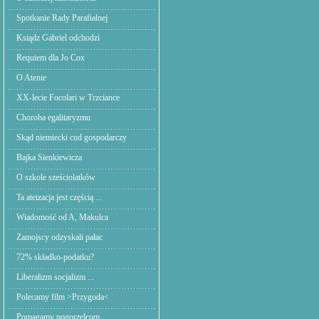
Spotkanie Rady Parafialnej
Ksiądz Gabriel odchodzi
Requiem dla Jo Cox
O Atenie
XX-lecie Focolari w Trzciance
Choroba egalitaryzmu
Skąd niemiecki cud gospodarczy
Bajka Sienkiewicza
O szkole sześciolatków
Ta ateizacja jest częścią ...
Wiadomość od A, Makulca
Zamojscy odzyskali pałac
72% składko-podatku?
Liberalizm socjalizm ...
Polecamy film >Przygoda<
Pomagamy pogorzelcom