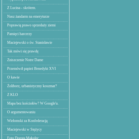
Z Lucina - skrótem.
Nasz żandarm na emeryturze
Poprawią prawo sprzedaży ziemi
Pamięci harcerzy
Maciejewski o św. Stanisławie
Tak mówi się prawdę
Zniszczenie Notre Dame
Przemówił papież Benedykt XVI
O kawie
Żoliborz, urbanistyczny koszmar?
Z KLO
Mapa bez kościołów? W Google'u.
O argumentowaniu
Wielomski za Konfederacją
Maciejewski w Stężycy
Foto Dorota Makulec