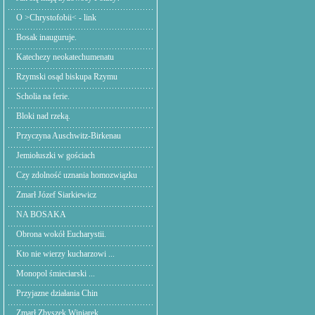
O >Chrystofobii< - link
Bosak inauguruje.
Katechezy neokatechumenatu
Rzymski osąd biskupa Rzymu
Scholia na ferie.
Bloki nad rzeką.
Przyczyna Auschwitz-Birkenau
Jemiołuszki w gościach
Czy zdolność uznania homozwiązku
Zmarł Józef Siarkiewicz
NA BOSAKA
Obrona wokół Eucharystii.
Kto nie wierzy kucharzowi ...
Monopol śmieciarski ...
Przyjazne działania Chin
Zmarł Zbyszek Winiarek