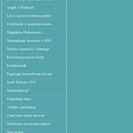
Anglik o Niemcach
List w sprawie ocalenia grobów
Utrudnienie w gospodarowaniu ...
Magdalena Abakanowicz ....
Wspominając luteranów z 1656.
Wydano kazania ks. Saltiniego
Kryterium profesora Ryby
Eurodokształt
Popierając kontrreformę oświaty
Jacek Tyliński o PW
Samorealizacja?
Degradacja miast
Achilles i profanacja
Zmarł nasz ostatni akowiec
Wieżowiec na trawniku pałacu?
Sens wojny