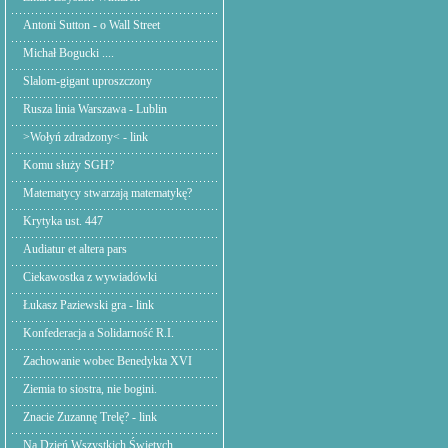
Antoni Sutton - o Wall Street
Michał Bogucki ....
Slalom-gigant uproszczony
Rusza linia Warszawa - Lublin
>Wołyń zdradzony< - link
Komu służy SGH?
Matematycy stwarzają matematykę?
Krytyka ust. 447
Audiatur et altera pars
Ciekawostka z wywiadówki
Łukasz Paziewski gra - link
Konfederacja a Solidarność R.I.
Zachowanie wobec Benedykta XVI
Ziemia to siostra, nie bogini.
Znacie Zuzannę Trelę? - link
Na Dzień Wszystkich Świętych