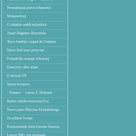
Normalizacja prawa własności
Metamorfozy
O składzie mebli indyjskich
Zmarł Zbigniew Brzeziński
Tesco funduje wyjazd do Gniezna
Skoro król musi pożyczać ...
Podział dla strategii żebraczej
Emerytury albo armia
O decyzji SN
Spoza kosmosu
>Tomasz< - wiersz Z. Herberta
Będzie szkoła muzyczna II st.
Nowe prace Marcina Afrykańskiego
Za tydzień Święta
Komsomolski duch Liceum Staszica
Lepsze 500+ niż olimpiada