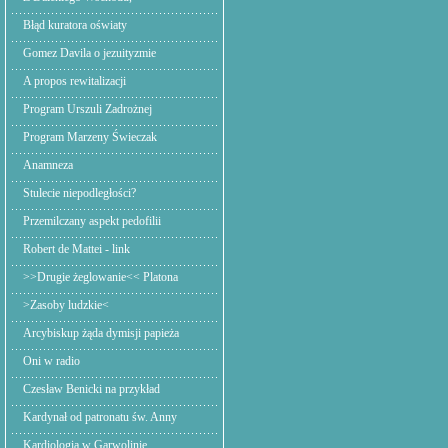
Błąd kuratora oświaty
Gomez Davila o jezuityzmie
A propos rewitalizacji
Program Urszuli Zadrożnej
Program Marzeny Świeczak
Anamneza
Stulecie niepodległości?
Przemilczany aspekt pedofilii
Robert de Mattei - link
>>Drugie żeglowanie<< Platona
>Zasoby ludzkie<
Arcybiskup żąda dymisji papieża
Oni w radio
Czesław Benicki na przykład
Kardynał od patronatu św. Anny
Kardiologia w Garwolinie