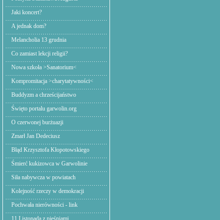
Jaki koncert?
A jednak dom?
Melancholia 13 grudnia
Co zamiast lekcji religii?
Nowa szkoła >Sanatorium<
Kompromitacja >charytatywności<
Buddyzm a chrześcijaństwo
Święto portalu garwolin.org
O czerwonej burżuazji
Zmarł Jan Dedeciusz
Błąd Krzysztofa Kłopotowskiego
Śmierć kukizowca w Garwolinie
Siła nabywcza w powiatach
Kolejność rzeczy w demokracji
Pochwała nierówności - link
11 Listopada z pieśniami