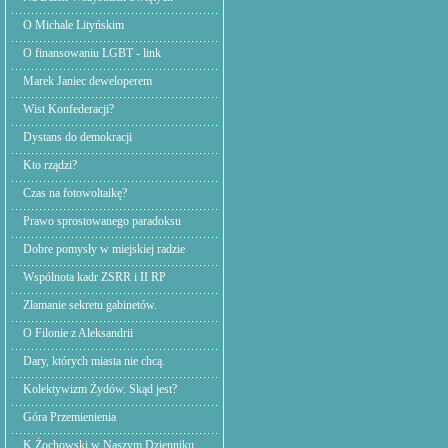
O Michale Lityńskim
O finansowaniu LGBT - link
Marek Janiec deweloperem
Wist Konfederacji?
Dystans do demokracji
Kto rządzi?
Czas na fotowoltaikę?
Prawo sprostowanego paradoksu
Dobre pomysły w miejskiej radzie
Wspólnota kadr ZSRR i II RP
Złamanie sekretu gabinetów.
O Filonie z Aleksandrii
Dary, których miasta nie chcą.
Kolektywizm Żydów. Skąd jest?
Góra Przemienienia
K.Żochowski w Naszym Dzienniku