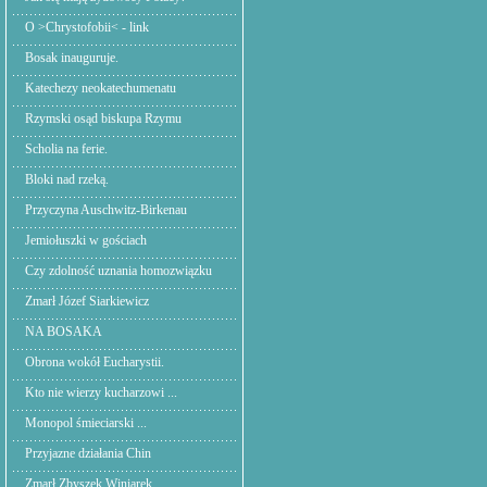
O >Chrystofobii< - link
Bosak inauguruje.
Katechezy neokatechumenatu
Rzymski osąd biskupa Rzymu
Scholia na ferie.
Bloki nad rzeką.
Przyczyna Auschwitz-Birkenau
Jemiołuszki w gościach
Czy zdolność uznania homozwiązku
Zmarł Józef Siarkiewicz
NA BOSAKA
Obrona wokół Eucharystii.
Kto nie wierzy kucharzowi ...
Monopol śmieciarski ...
Przyjazne działania Chin
Zmarł Zbyszek Winiarek