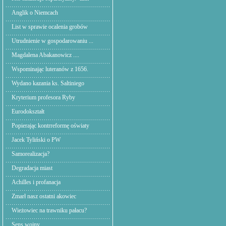
Anglik o Niemcach
List w sprawie ocalenia grobów
Utrudnienie w gospodarowaniu ...
Magdalena Abakanowicz ....
Wspominając luteranów z 1656.
Wydano kazania ks. Saltiniego
Kryterium profesora Ryby
Eurodokształt
Popierając kontrreformę oświaty
Jacek Tyliński o PW
Samorealizacja?
Degradacja miast
Achilles i profanacja
Zmarł nasz ostatni akowiec
Wieżowiec na trawniku pałacu?
Sens wojny