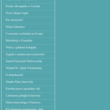
Koniec akwaparku w Lesznie
Nowy kłopot rządu.
Kto skorzysta?
Wiara Sokratesa
Ćwiczenia wyobraźni na Święta
Rekolekcje z Girardem
Wieści z plebanii kolegiaty
Sygnał o zmianie prawa przestrze
Zmarł Franciszek Dobrowolski
Wykład M. Ziętek Wielomskiej
O dentobusach
Zmarła Alina Janowska
Korekta prawa sprzedaży roli
Czternastu poległych harcerzy
Odnowiona droga z Puznowa
Kto finansuje separatyzmy.- link