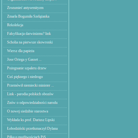
Zrozumieć antysemityzm
Zmarła Bogumiła Szelążanka
Rekolekcja
Falsyfikacja darwinizmu? link
Scholia na pierwsze skowronki
Wiersz dla papieża
Jose Ortega y Gasset ...
Pożegnanie szpaleru drzew
Cuś pięknego i niedrogo
Przemówił niemiecki minister ...
Link - parodia polskich obozów
Znów o odpowiedzialności narodu
O nowej siedzibie starostwa
Wykłada ks.prof. Dariusz Lipski
Łobodziński przetłumaczył Dylana
Piłka o możliwościach PiS