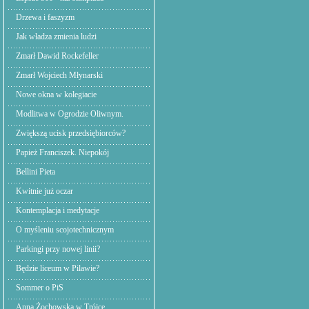
Drzewa i faszyzm
Jak władza zmienia ludzi
Zmarł Dawid Rockefeller
Zmarł Wojciech Młynarski
Nowe okna w kolegiacie
Modlitwa w Ogrodzie Oliwnym.
Zwiększą ucisk przedsiębiorców?
Papież Franciszek. Niepokój
Bellini Pieta
Kwitnie już oczar
Kontemplacja i medytacje
O myśleniu scojotechnicznym
Parkingi przy nowej linii?
Będzie liceum w Pilawie?
Sommer o PiS
Anna Żochowska w Trójce