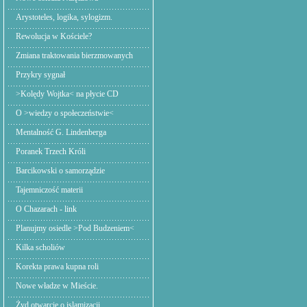
Arystoteles, logika, sylogizm.
Rewolucja w Kościele?
Zmiana traktowania bierzmowanych
Przykry sygnał
>Kolędy Wojtka< na płycie CD
O >wiedzy o społeczeństwie<
Mentalność G. Lindenberga
Poranek Trzech Króli
Barcikowski o samorządzie
Tajemniczość materii
O Chazarach - link
Planujmy osiedle >Pod Budzeniem<
Kilka scholiów
Korekta prawa kupna roli
Nowe władze w Mieście.
Żyd otwarcie o islamizacji