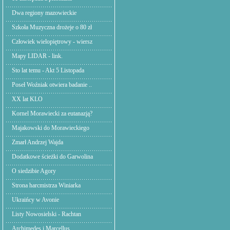
Dwa regiony mazowieckie
Szkoła Muzyczna drożeje o 80 zł
Człowiek wielopiętrowy - wiersz
Mapy LIDAR - link.
Sto lat temu - Akt 5 Listopada
Poseł Woźniak otwiera badanie ..
XX lat KLO
Kornel Morawiecki za eutanazją?
Majakowski do Morawieckiego
Zmarł Andrzej Wajda
Dodatkowe ścieżki do Garwolina
O siedzibie Agory
Strona harcmistrza Winiarka
Ukraińcy w Avonie
Listy Nowosielski - Rachtan
Archimedes i Marcellus