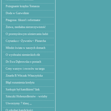
Pożegnanie księdza Tomasza
Doda w Garwolinie
Pitagoras: filozof i reformator
Żniwa, medialna nierzeczywistość
O przemysłowym uśmiercaniu ludzi
Czytanka z >Żywotów< Plutarcha
Młodzi świata w naszych domach
O wyobraźni niemieckich elit
Dr Ewa Dąbrowska o postach
Ceny warzyw i owoców na targu
Zmarła B.Witczak-Witaczyńska
Błąd rozumienia kredytu
Szekspir był katolikiem? link
Sztuczki Hohenzollernów - wrózby
Utworzymy 7 klasę ,,,
O szkolnej katolickości.