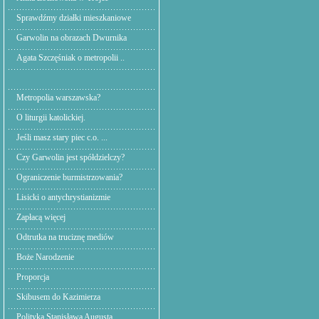
Sprawdźmy działki mieszkaniowe
Garwolin na obrazach Dwurnika
Agata Szczęśniak o metropolii ..
Metropolia warszawska?
O liturgii katolickiej.
Jeśli masz stary piec c.o. ...
Czy Garwolin jest spółdzielczy?
Ograniczenie burmistrzowania?
Lisicki o antychrystianizmie
Zapłacą więcej
Odtrutka na truciznę mediów
Boże Narodzenie
Proporcja
Skibusem do Kazimierza
Polityka Stanisława Augusta