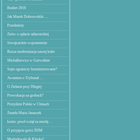
Budżet 2016
Jak Marek Dobrowolski ....
Przedmioty
Znów o opłacie adiacenckiej
Szwajcarskie wspomnienie
Rusza modernizacja naszej kolei
Michalkiewicz w Garwolinie
Sejm ograniczy burmistrzowanie?
Awantura o Trybunał ....
O Zielarni przy Długiej
Prowokacja na grobach?
Prezydent Polski w Chinach
Zmarła Maria Janaszek
konio: poseł wziął za mordę ...
O przyjęciu gości ŚDM
Modzelewski & Kluska?