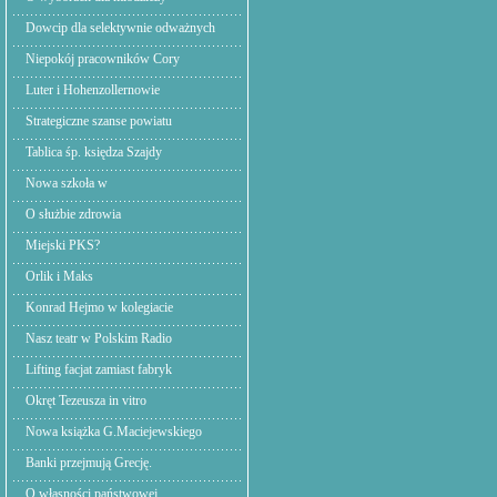
Dowcip dla selektywnie odważnych
Niepokój pracowników Cory
Luter i Hohenzollernowie
Strategiczne szanse powiatu
Tablica śp. księdza Szajdy
Nowa szkoła w
O służbie zdrowia
Miejski PKS?
Orlik i Maks
Konrad Hejmo w kolegiacie
Nasz teatr w Polskim Radio
Lifting facjat zamiast fabryk
Okręt Tezeusza in vitro
Nowa książka G.Maciejewskiego
Banki przejmują Grecję.
O własności państwowej