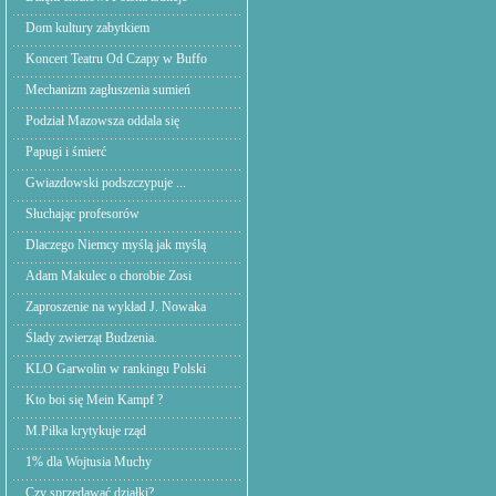
Dom kultury zabytkiem
Koncert Teatru Od Czapy w Buffo
Mechanizm zagłuszenia sumień
Podział Mazowsza oddala się
Papugi i śmierć
Gwiazdowski podszczypuje ...
Słuchając profesorów
Dlaczego Niemcy myślą jak myślą
Adam Makulec o chorobie Zosi
Zaproszenie na wykład J. Nowaka
Ślady zwierząt Budzenia.
KLO Garwolin w rankingu Polski
Kto boi się Mein Kampf ?
M.Piłka krytykuje rząd
1% dla Wojtusia Muchy
Czy sprzedawać działki?