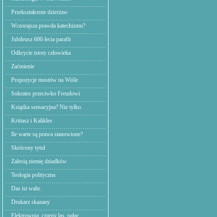
Przekształcenie dzierżaw
Wczorajsza prawda katechizmu?
Jubileusz 600-lecia parafii
Odkrycie istoty człowieka
Zaćmienie
Propozycje mostów na Wiśle
Sokrates przeciwko Freudowi
Książka sensacyjna? Nie tylko.
Kritiasz i Kalikles
Ile warte są prawa stanowione?
Skrócony tytuł
Zalesią ziemię dziadków
Teologia polityczna
Das ist wahr.
Drukarz skazany
Elektrownia. czarny las, pałac.