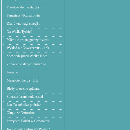
Przeskok do metafizyki
Pamiętasz >Ku zdrowiu
Dla równowagi emocji ...
Na Wielki Tydzień
500+ nie jest najgorszym złem.
Wykład o >Oświeceniu< - link
Spowiedź przed Wielką Nocą
Zdziwienie starych mistrzów
Testament
Mapa Gomberga - link
Błędy w ocenie epidemii
Sokrates broni kodu zasad
Lao Tse odradza podróże
Głupki w Oxfordzie
Prezydent Polski w Garwolinie
Jak się mają żydowscy Polacy?