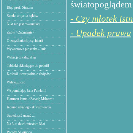
światopogląde
Błąd prof. Simona
-
Czy młotek istni
Sztuka zbijania bąków
Nikt nie jest równiejszy ...
- Upadek prawa
Znów >Zaćmienie<
O zmyśleniach psychiatrii
Wywrotowa piosenka - link
Wakacje z kaligrafią?
Tabletki skłaniające do pedofil
Kościół i teatr jaskinie zbójców
Wdzięczność
Wspominając Jana Pawła II
Hartman łamie >Zasadę Miłosza<
Koniec słynnego skrzyżowania
Subtelność uczuć ...
Na 3-ci dzień miesiąca Mai
Porady Salomona