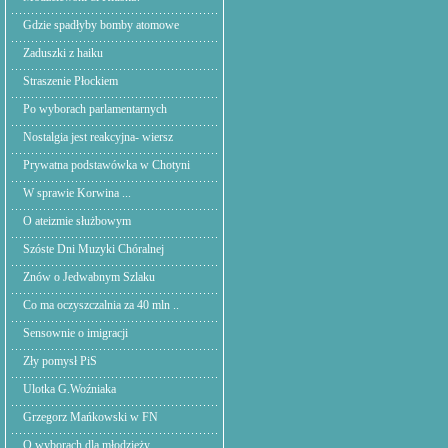
Gdzie spadłyby bomby atomowe
Zaduszki z haiku
Straszenie Płockiem
Po wyborach parlamentarnych
Nostalgia jest reakcyjna- wiersz
Prywatna podstawówka w Chotyni
W sprawie Korwina ...
O ateizmie służbowym
Szóste Dni Muzyki Chóralnej
Znów o Jedwabnym Szlaku
Co ma oczyszczalnia za 40 mln ..
Sensownie o imigracji
Zły pomysł PiS
Ulotka G.Woźniaka
Grzegorz Mańkowski w FN
O wyborach dla młodzieży