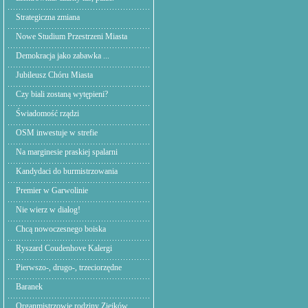
Strategiczna zmiana
Nowe Studium Przestrzeni Miasta
Demokracja jako zabawka ...
Jubileusz Chóru Miasta
Czy biali zostaną wytępieni?
Świadomość rządzi
OSM inwestuje w strefie
Na marginesie praskiej spalarni
Kandydaci do burmistrzowania
Premier w Garwolinie
Nie wierz w dialog!
Chcą nowoczesnego boiska
Ryszard Coudenhove Kalergi
Pierwszo-, drugo-, trzeciorzędne
Baranek
Organmistrzowie rodziny Ziejków