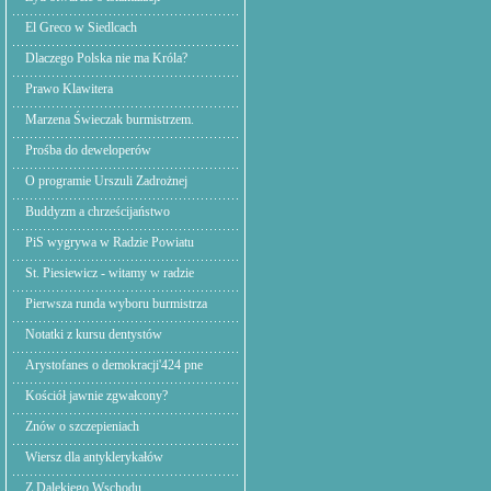
El Greco w Siedlcach
Dlaczego Polska nie ma Króla?
Prawo Klawitera
Marzena Świeczak burmistrzem.
Prośba do deweloperów
O programie Urszuli Zadrożnej
Buddyzm a chrześcijaństwo
PiS wygrywa w Radzie Powiatu
St. Piesiewicz - witamy w radzie
Pierwsza runda wyboru burmistrza
Notatki z kursu dentystów
Arystofanes o demokracji'424 pne
Kościół jawnie zgwałcony?
Znów o szczepieniach
Wiersz dla antyklerykałów
Z Dalekiego Wschodu,