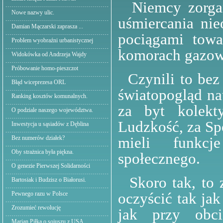
Niemcy zorgani
Nowe nazwy ulic.
uśmiercania ni
Damian Mączarski zaprasza ...
pociągami towa
Problem wyobraźni urbanistycznej
komorach gazow
Widokówka od Andrzeja Wajdy
Próbowanie homo-pieszczot
Czynili to bez 
Błąd wiceprezesa ORL
światopogląd na
Ranking kosztów komunalnych.
za byt kolekt
O podziale naszego województwa.
Ludzkość, za Sp
Inwestycja u sąsiadów z Dęblina
mieli funkc
Bez numerów działek?
Oby strażnica była piękna.
społecznego.
O genezie Pierwszej Solidarności
Skoro tak, to 
Bartosiak i Budzisz o Białorusi.
oczyścić tak ja
Pewnego razu w Polsce
Zrozumieć rewolucję
jak przy obc
Marian Piłka o sojuszu z USA