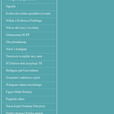
Ogonek
Królewska sztuka opodatkowywania
Widok z Królestwa Polskiego
Wiersz dla Laicy Lewickiej
Odznaczenia III RP
Okcydentalizacja
Wieść z kolegiaty
Traczowie wszędzie tacy sami ...
M.Dobrowolski krytykuje TK
Betelgeza nad Garwolinem
Zrozumieć szaleństwo epoki
Hologram całunu turyńskiego
Figura Matki Boskiej
Pogański ołtarz
Nasza kopia Ostatniej Wieczerzy
Dzięki chrztowi Polska istnieje