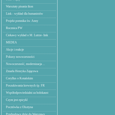
Warsztaty pisania ikon
Link - wykład dla humanistów
Projekt pomnika św. Anny
Rocznica PW
Ciekawy wykład o M. Lutrze- link
MEDEA
Akcje i reakcje
Pokusy nowoczesności
Nowoczesność, modernizacja ...
Zmarła Henryka Zającowa
Coryllus o Kotańskim
Poszukiwania krewnych śp. FR
Współodpowiedzialni za holokaust
Czym jest epicykl
Pocztówka z Olsztyna
Przebudowy dróg do Warszawy