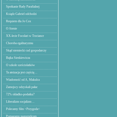
Spotkanie Rady Parafialnej
Ksiądz Gabriel odchodzi
Requiem dla Jo Cox
O Atenie
XX-lecie Focolari w Trzciance
Choroba egalitaryzmu
Skąd niemiecki cud gospodarczy
Bajka Sienkiewicza
O szkole sześciolatków
Ta ateizacja jest częścią ...
Wiadomość od A, Makulca
Zamojscy odzyskali pałac
72% składko-podatku?
Liberalizm socjalizm ...
Polecamy film >Przygoda<
Pomagamy pogorzelcom