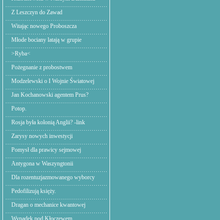
Z Leszczyn do Zawad
Witając nowego Proboszcza
Młode bociany latają w grupie
>Ryba<
Pożegnanie z probostwem
Modzelewski o I Wojnie Światowej
Jan Kochanowski agentem Prus?
Potop.
Rosja była kolonią Anglii? -link
Zarysy nowych inwestycji
Pomysł dla prawicy sejmowej
Antygona w Waszyngtonii
Dla rozentuzjazmowanego wyborcy
Pedofilizują księży.
Dragan o mechanice kwantowej
Wypadek pod Kłoczewem