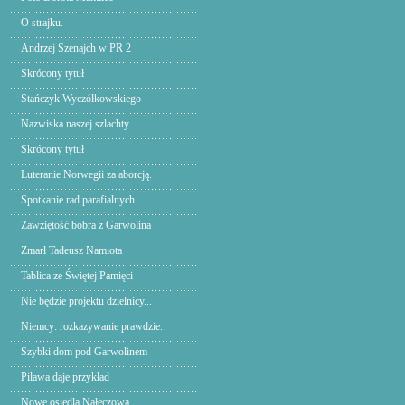
O strajku.
Andrzej Szenajch w PR 2
Skrócony tytuł
Stańczyk Wyczółkowskiego
Nazwiska naszej szlachty
Skrócony tytuł
Luteranie Norwegii za aborcją.
Spotkanie rad parafialnych
Zawziętość bobra z Garwolina
Zmarł Tadeusz Namiota
Tablica ze Świętej Pamięci
Nie będzie projektu dzielnicy...
Niemcy: rozkazywanie prawdzie.
Szybki dom pod Garwolinem
Pilawa daje przykład
Nowe osiedla Nałęczowa