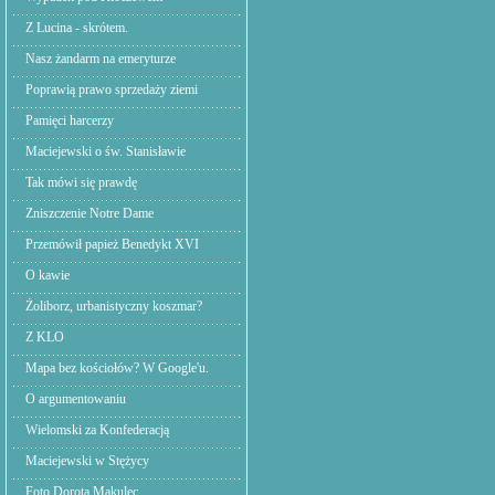
Z Lucina - skrótem.
Nasz żandarm na emeryturze
Poprawią prawo sprzedaży ziemi
Pamięci harcerzy
Maciejewski o św. Stanisławie
Tak mówi się prawdę
Zniszczenie Notre Dame
Przemówił papież Benedykt XVI
O kawie
Żoliborz, urbanistyczny koszmar?
Z KLO
Mapa bez kościołów? W Google'u.
O argumentowaniu
Wielomski za Konfederacją
Maciejewski w Stężycy
Foto Dorota Makulec