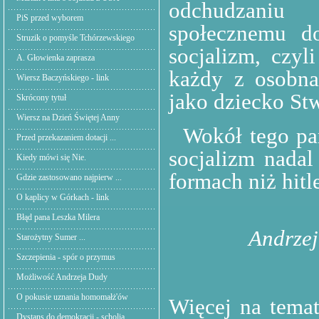
odchudzaniu
PiS przed wyborem
społecznemu do
Struzik o pomyśle Tchórzewskiego
socjalizm, czyl
A. Głowienka zaprasza
każdy z osobna
Wiersz Baczyńskiego - link
jako dziecko St
Skrócony tytuł
Wiersz na Dzień Świętej Anny
Wokół tego pan
Przed przekazaniem dotacji ...
socjalizm nadal
Kiedy mówi się Nie.
formach niż hitl
Gdzie zastosowano najpierw ...
O kaplicy w Górkach - link
Błąd pana Leszka Milera
Andrzej
Starożytny Sumer ...
Szczepienia - spór o przymus
Możliwość Andrzeja Dudy
O pokusie uznania homomałż'ów
Więcej na tema
Dystans do demokracji - scholia