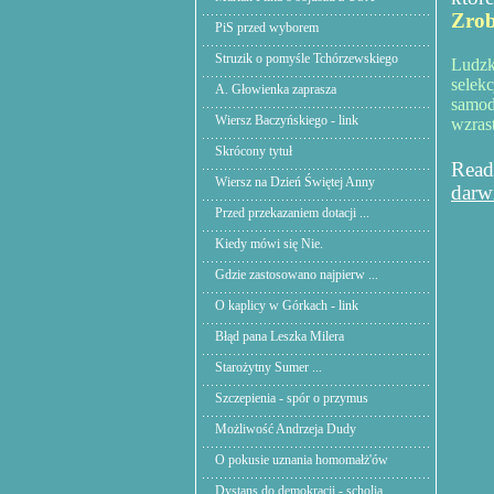
Zrob
PiS przed wyborem
Struzik o pomyśle Tchórzewskiego
Ludzk
selek
A. Głowienka zaprasza
samod
Wiersz Baczyńskiego - link
wzrast
Skrócony tytuł
Re
Wiersz na Dzień Świętej Anny
darw
Przed przekazaniem dotacji ...
Kiedy mówi się Nie.
Gdzie zastosowano najpierw ...
O kaplicy w Górkach - link
Błąd pana Leszka Milera
Starożytny Sumer ...
Szczepienia - spór o przymus
Możliwość Andrzeja Dudy
O pokusie uznania homomałż'ów
Dystans do demokracji - scholia