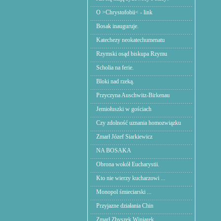
O >Chrystofobii< - link
Bosak inauguruje.
Katechezy neokatechumenatu
Rzymski osąd biskupa Rzymu
Scholia na ferie.
Bloki nad rzeką.
Przyczyna Auschwitz-Birkenau
Jemiołuszki w gościach
Czy zdolność uznania homozwiązku
Zmarł Józef Siarkiewicz
NA BOSAKA
Obrona wokół Eucharystii.
Kto nie wierzy kucharzowi ...
Monopol śmieciarski ...
Przyjazne działania Chin
Zmarł Zbyszek Winiarek