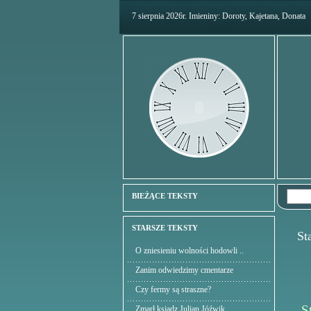
7 sierpnia 2026r. Imieniny: Doroty, Kajetana, Donata
BIEŻĄCE TEKSTY
STARSZE TEKSTY
Star
O zniesieniu wolności hodowli ..
Zanim odwiedzimy cmentarze
Czy fermy są straszne?
Stro
Zmarł ksiądz Julian Jóźwik