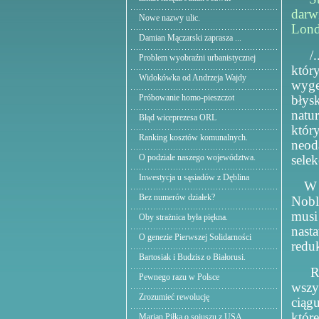
darw
Nowe nazwy ulic.
Lond
Damian Mączarski zaprasza ...
/...
Problem wyobraźni urbanistycznej
któr
Widokówka od Andrzeja Wajdy
wyge
Próbowanie homo-pieszczot
błys
natu
Błąd wiceprezesa ORL
któr
Ranking kosztów komunalnych.
neoda
O podziale naszego województwa.
sele
Inwestycja u sąsiadów z Dęblina
W ne
Bez numerów działek?
Nobl
musi
Oby strażnica była piękna.
nast
O genezie Pierwszej Solidarności
redu
Bartosiak i Budzisz o Białorusi.
Redu
Pewnego razu w Polsce
wszy
Zrozumieć rewolucję
ciągu
któr
Marian Piłka o sojuszu z USA