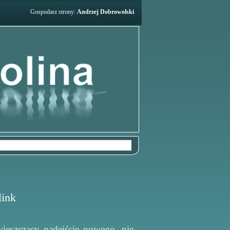
Gospodarz strony:
Andrzej Dobrowolski
link
ieszczący nadejście nowego, nie-