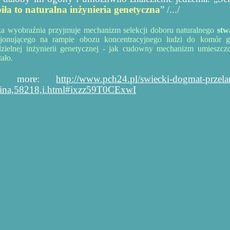
iła to naturalna inżynieria genetyczna
” /.../
a wyobraźnia przyjmuje mechanizm selekcji doboru naturalnego
stw
cjonującego na rampie obozu koncentracyjnego ludzi do komór 
zielnej inżynierii genetycznej - jak cudowny mechanizm umieszc
ało.
ad more:
http://www.pch24.pl/swiecki-dogmat-przel
ina,58218,i.html#ixzz59T0CExwI