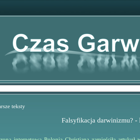
sze teksty
Falsyfikacja darwinizmu? - 
na internetowa Polonia Christiana zamieściła artykuł w