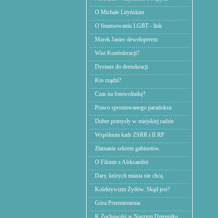
O Michale Lityńskim
O finansowaniu LGBT - link
Marek Janiec deweloperem
Wist Konfederacji?
Dystans do demokracji
Kto rządzi?
Czas na fotowoltaikę?
Prawo sprostowanego paradoksu
Dobre pomysły w miejskiej radzie
Wspólnota kadr ZSRR i II RP
Złamanie sekretu gabinetów.
O Filonie z Aleksandrii
Dary, których miasta nie chcą.
Kolektywizm Żydów. Skąd jest?
Góra Przemienienia
K.Żochowski w Naszym Dzienniku