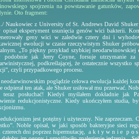
inowskiego spojrzenia na powstawanie gatunków, zapo
ynie. Oto fragment:
/ Naukowiec z University of St. Andrews David Shuker
y opisał eksperyment usunięcia genów wici bakterii. 
nerowały geny wici w zaledwie cztery dni i wyhodo
kawicznej ewolucji w czasie rzeczywistym Shuker próbo
ralnym. „To piękny przykład szybkiej neodarwinowskiej 
y podobnie jak Jerry Coyne, forsuje utrzymanie za 
rwinistycznej, podkreślającej, że ​​ostatecznie wszystko sp
kcji”, czyli przypadkowego procesu.
odarwinowskim poglądzie celowa ewolucja każdej komór
e odpierał ten atak, ale Shuker usiłował mu przerwać. Nobl
 teraz posłuchać! Kiedyś myślałem dokładnie jak P
awienie redukcjonistyczne. Kiedy ukończyłem studia, 
kcjonizmu.
kcjonizm jest potężny i użyteczny. Nie zaprzeczam. Cz
stko”. Noble opisał, w jaki sposób bakteryjne sieci re
 czterech dni poprzez hipermutację, a k t y w n i e p o s z
e dałoby im ogony i umożliwiło znalezienie jedzenia. „Sele