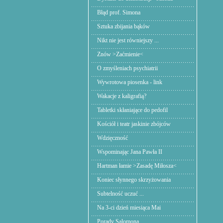
Błąd prof. Simona
Sztuka zbijania bąków
Nikt nie jest równiejszy ...
Znów >Zaćmienie<
O zmyśleniach psychiatrii
Wywrotowa piosenka - link
Wakacje z kaligrafią?
Tabletki skłaniające do pedofil
Kościół i teatr jaskinie zbójców
Wdzięczność
Wspominając Jana Pawła II
Hartman łamie >Zasadę Miłosza<
Koniec słynnego skrzyżowania
Subtelność uczuć ...
Na 3-ci dzień miesiąca Mai
Porady Salomona