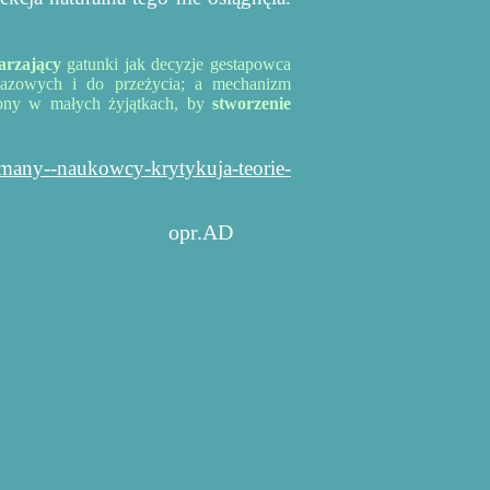
arzający
gatunki jak decyzje gestapowca
gazowych i do przeżycia; a mechanizm
zony w małych żyjątkach, by
stworzenie
amany--naukowcy-krytykuja-teorie-
opr.AD