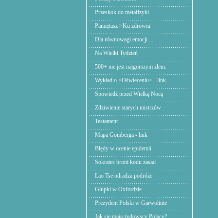
Przeskok do metafizyki
Pamiętasz >Ku zdrowiu
Dla równowagi emocji ...
Na Wielki Tydzień
500+ nie jest najgorszym złem.
Wykład o >Oświeceniu< - link
Spowiedź przed Wielką Nocą
Zdziwienie starych mistrzów
Testament
Mapa Gomberga - link
Błędy w ocenie epidemii
Sokrates broni kodu zasad
Lao Tse odradza podróże
Głupki w Oxfordzie
Prezydent Polski w Garwolinie
Jak się mają żydowscy Polacy?