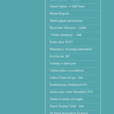
Antoni Sutton - o Wall Street
Michał Bogucki ....
Slalom-gigant uproszczony
Rusza linia Warszawa - Lublin
>Wołyń zdradzony< - link
Komu służy SGH?
Matematycy stwarzają matematykę?
Krytyka ust. 447
Audiatur et altera pars
Ciekawostka z wywiadówki
Łukasz Paziewski gra - link
Konfederacja a Solidarność R.I.
Zachowanie wobec Benedykta XVI
Ziemia to siostra, nie bogini.
Znacie Zuzannę Trelę? - link
Na Dzień Wszystkich Świętych