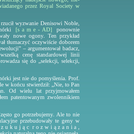
wiadanego przez Royal Society w
 rzucił wyzwanie Denisowi Noble,
Komórki
[s a m e - AD]
ponownie
wały nowe ogony. Ten przykład
wał tłumaczyć oczywiście doborem
ewolucji” – argumentował badacz,
wszelką cenę standardowej linii
rowadza się do „selekcji, selekcji,
ki jest nie do pomyślenia. Prof.
e w końcu stwierdził: „Nie, to Pan
an. Od wielu lat przyjmowałem
byłem patentowanym zwolennikiem
ęsto go potrzebujemy. Ale to nie
gulacyjne przebudowały te geny w
 u k u j ą c r o z w i ą z a n i a ,
kcja naturalna tego nie osiągnęła.