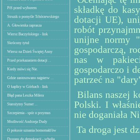
składkę do kas
PiS przed wyborem
dotacji UE), un
Struzik o pomyśle Tchórzewskiego
A. Głowienka zaprasza
robót przynajmn
Wiersz Baczyńskiego - link
unijne normy "
Skrócony tytuł
gospodarczą, r
Wiersz na Dzień Świętej Anny
nas w pakiec
Przed przekazaniem dotacji ...
gospodarczo i d
Kiedy mówi się Nie.
patrzeć na "dary
Gdzie zastosowano najpierw ...
O kaplicy w Górkach - link
Bilans naszej k
Błąd pana Leszka Milera
Polski. I właśn
Starożytny Sumer ...
nie doganiała Ni
Szczepienia - spór o przymus
Możliwość Andrzeja Dudy
Ta droga jest d
O pokusie uznania homomałż'ów
Dystans do demokracji - scholia