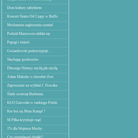
Dom kultury zabytkiem
Koncert Teatru Od Czapy w Buffo
Mechanizm zagłuszenia sumień
Podział Mazowsza oddala się
Papugi i śmierć
Gwiazdowski podszczypuje ...
Słuchając profesorów
Dlaczego Niemcy myślą jak myślą
Adam Makulec o chorobie Zosi
Zaproszenie na wykład J. Nowaka
Ślady zwierząt Budzenia.
KLO Garwolin w rankingu Polski
Kto boi się Mein Kampf ?
M.Piłka krytykuje rząd
1% dla Wojtusia Muchy
Czy sprzedawać działki?