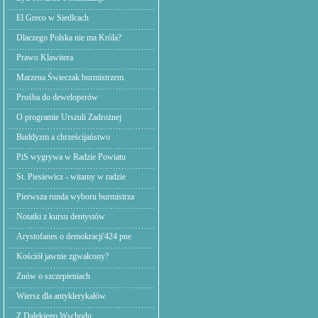
El Greco w Siedlcach
Dlaczego Polska nie ma Króla?
Prawo Klawitera
Marzena Świeczak burmistrzem.
Prośba do deweloperów
O programie Urszuli Zadrożnej
Buddyzm a chrześcijaństwo
PiS wygrywa w Radzie Powiatu
St. Piesiewicz - witamy w radzie
Pierwsza runda wyboru burmistrza
Notatki z kursu dentystów
Arystofanes o demokracji'424 pne
Kościół jawnie zgwałcony?
Znów o szczepieniach
Wiersz dla antyklerykałów
Z Dalekiego Wschodu,