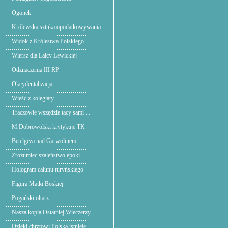
Ogonek
Królewska sztuka opodatkowywania
Widok z Królestwa Polskiego
Wiersz dla Laicy Lewickiej
Odznaczenia III RP
Okcydentalizacja
Wieść z kolegiaty
Traczowie wszędzie tacy sami ...
M.Dobrowolski krytykuje TK
Betelgeza nad Garwolinem
Zrozumieć szaleństwo epoki
Hologram całunu turyńskiego
Figura Matki Boskiej
Pogański ołtarz
Nasza kopia Ostatniej Wieczerzy
Dzięki chrztowi Polska istnieje