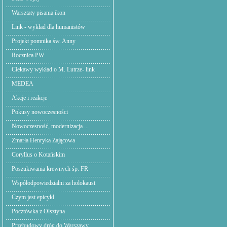
Warsztaty pisania ikon
Link - wykład dla humanistów
Projekt pomnika św. Anny
Rocznica PW
Ciekawy wykład o M. Lutrze- link
MEDEA
Akcje i reakcje
Pokusy nowoczesności
Nowoczesność, modernizacja ...
Zmarła Henryka Zającowa
Coryllus o Kotańskim
Poszukiwania krewnych śp. FR
Współodpowiedzialni za holokaust
Czym jest epicykl
Pocztówka z Olsztyna
Przebudowy dróg do Warszawy