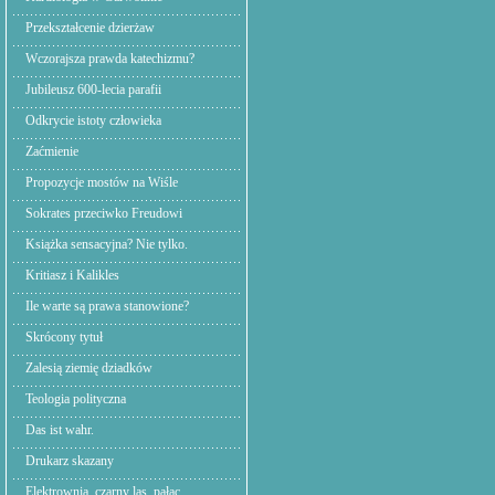
Przekształcenie dzierżaw
Wczorajsza prawda katechizmu?
Jubileusz 600-lecia parafii
Odkrycie istoty człowieka
Zaćmienie
Propozycje mostów na Wiśle
Sokrates przeciwko Freudowi
Książka sensacyjna? Nie tylko.
Kritiasz i Kalikles
Ile warte są prawa stanowione?
Skrócony tytuł
Zalesią ziemię dziadków
Teologia polityczna
Das ist wahr.
Drukarz skazany
Elektrownia. czarny las, pałac.