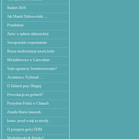
Budżet 2016
Jak Marek Dobrowolski ....
Przedmioty
Znów o opłacie adiacenckiej
Szwajcarskie wspomnienie
Rusza modernizacja naszej kolei
Michalkiewicz w Garwolinie
Sejm ograniczy burmistrzowanie?
Awantura o Trybunał ....
O Zielarni przy Długiej
Prowokacja na grobach?
Prezydent Polski w Chinach
Zmarła Maria Janaszek
konio: poseł wziął za mordę ...
O przyjęciu gości ŚDM
Modzelewski & Kluska?