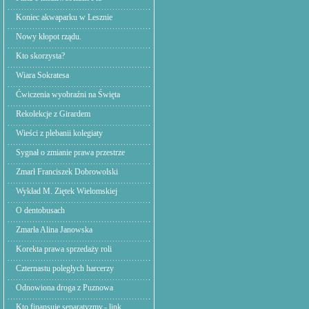
Koniec akwaparku w Lesznie
Nowy kłopot rządu.
Kto skorzysta?
Wiara Sokratesa
Ćwiczenia wyobraźni na Święta
Rekolekcje z Girardem
Wieści z plebanii kolegiaty
Sygnał o zmianie prawa przestrze
Zmarł Franciszek Dobrowolski
Wykład M. Ziętek Wielomskiej
O dentobusach
Zmarła Alina Janowska
Korekta prawa sprzedaży roli
Czternastu poległych harcerzy
Odnowiona droga z Puznowa
Kto finansuje separatyzmy.- link