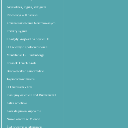
Arystoteles, logika, sylogizm.
Rewolucja w Kościele?
Zmiana traktowania bierzmowanych
Przykry sygnał
>Kolędy Wojtka< na płycie CD
O >wiedzy o społeczeństwie<
Mentalność G. Lindenberga
Poranek Trzech Króli
Barcikowski o samorządzie
Tajemniczość materii
O Chazarach - link
Planujmy osiedle >Pod Budzeniem<
Kilka scholiów
Korekta prawa kupna roli
Nowe władze w Mieście.
Żyd otwarcie o islamizacji