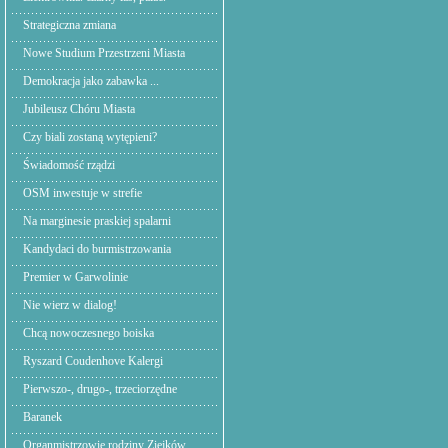
Strategiczna zmiana
Nowe Studium Przestrzeni Miasta
Demokracja jako zabawka ...
Jubileusz Chóru Miasta
Czy biali zostaną wytępieni?
Świadomość rządzi
OSM inwestuje w strefie
Na marginesie praskiej spalarni
Kandydaci do burmistrzowania
Premier w Garwolinie
Nie wierz w dialog!
Chcą nowoczesnego boiska
Ryszard Coudenhove Kalergi
Pierwszo-, drugo-, trzeciorzędne
Baranek
Organmistrzowie rodziny Ziejków