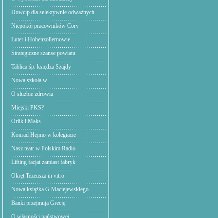
Dowcip dla selektywnie odważnych
Niepokój pracowników Cory
Luter i Hohenzollernowie
Strategiczne szanse powiatu
Tablica śp. księdza Szajdy
Nowa szkoła w
O służbie zdrowia
Miejski PKS?
Orlik i Maks
Konrad Hejmo w kolegiacie
Nasz teatr w Polskim Radio
Lifting facjat zamiast fabryk
Okręt Tezeusza in vitro
Nowa książka G.Maciejewskiego
Banki przejmują Grecję.
O własności państwowej