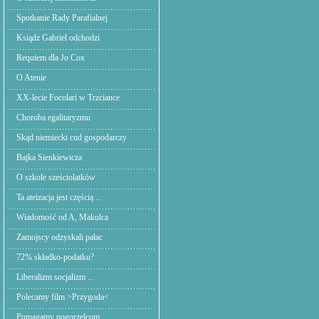
Spotkanie Rady Parafialnej
Ksiądz Gabriel odchodzi
Requiem dla Jo Cox
O Atenie
XX-lecie Focolari w Trzciance
Choroba egalitaryzmu
Skąd niemiecki cud gospodarczy
Bajka Sienkiewicza
O szkole sześciolatków
Ta ateizacja jest częścią ...
Wiadomość od A, Makulca
Zamojscy odzyskali pałac
72% składko-podatku?
Liberalizm socjalizm ...
Polecamy film >Przygoda<
Pomagamy pogorzelcom