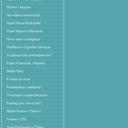
Drzewa i faszyzm
Jak władza zmienia ludzi
Zmarł Dawid Rockefeller
Zmarł Wojciech Młynarski
Nowe okna w kolegiacie
Modlitwa w Ogrodzie Oliwnym.
Zwiększą ucisk przedsiębiorców?
Papież Franciszek. Niepokój
Bellini Pieta
Kwitnie już oczar
Kontemplacja i medytacje
O myśleniu scojotechnicznym
Parkingi przy nowej linii?
Będzie liceum w Pilawie?
Sommer o PiS
Anna Żochowska w Trójce