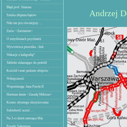
Błąd prof. Simona
Andrzej Dob
Sztuka zbijania bąków
Nikt nie jest równiejszy ...
Znów >Zaćmienie<
O zmyśleniach psychiatrii
Wywrotowa piosenka - link
Wakacje z kaligrafią?
Tabletki skłaniające do pedofil
Kościół i teatr jaskinie zbójców
Wdzięczność
Wspominając Jana Pawła II
Hartman łamie >Zasadę Miłosza<
Koniec słynnego skrzyżowania
Subtelność uczuć ...
Na 3-ci dzień miesiąca Mai
Porady Salomona