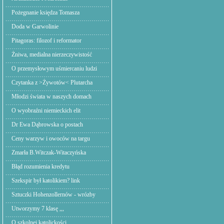
Pożegnanie księdza Tomasza
Doda w Garwolinie
Pitagoras: filozof i reformator
Żniwa, medialna nierzeczywistość
O przemysłowym uśmiercaniu ludzi
Czytanka z >Żywotów< Plutarcha
Młodzi świata w naszych domach
O wyobraźni niemieckich elit
Dr Ewa Dąbrowska o postach
Ceny warzyw i owoców na targu
Zmarła B.Witczak-Witaczyńska
Błąd rozumienia kredytu
Szekspir był katolikiem? link
Sztuczki Hohenzollernów - wrózby
Utworzymy 7 klasę ,,,
O szkolnej katolickości.