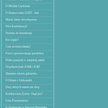
O Michale Lityńskim
O finansowaniu LGBT - link
Marek Janiec deweloperem
Wist Konfederacji?
Dystans do demokracji
Kto rządzi?
Czas na fotowoltaikę?
Prawo sprostowanego paradoksu
Dobre pomysły w miejskiej radzie
Wspólnota kadr ZSRR i II RP
Złamanie sekretu gabinetów.
O Filonie z Aleksandrii
Dary, których miasta nie chcą.
Kolektywizm Żydów. Skąd jest?
Góra Przemienienia
K.Żochowski w Naszym Dzienniku