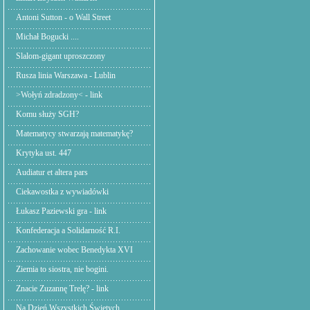
Antoni Sutton - o Wall Street
Michał Bogucki ....
Slalom-gigant uproszczony
Rusza linia Warszawa - Lublin
>Wołyń zdradzony< - link
Komu służy SGH?
Matematycy stwarzają matematykę?
Krytyka ust. 447
Audiatur et altera pars
Ciekawostka z wywiadówki
Łukasz Paziewski gra - link
Konfederacja a Solidarność R.I.
Zachowanie wobec Benedykta XVI
Ziemia to siostra, nie bogini.
Znacie Zuzannę Trelę? - link
Na Dzień Wszystkich Świętych