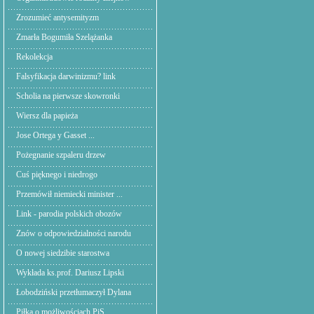
Zrozumieć antysemityzm
Zmarła Bogumiła Szelążanka
Rekolekcja
Falsyfikacja darwinizmu? link
Scholia na pierwsze skowronki
Wiersz dla papieża
Jose Ortega y Gasset ...
Pożegnanie szpaleru drzew
Cuś pięknego i niedrogo
Przemówił niemiecki minister ...
Link - parodia polskich obozów
Znów o odpowiedzialności narodu
O nowej siedzibie starostwa
Wykłada ks.prof. Dariusz Lipski
Łobodziński przetłumaczył Dylana
Piłka o możliwościach PiS