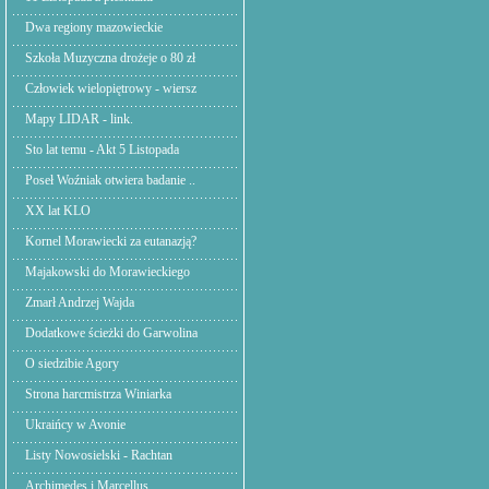
Dwa regiony mazowieckie
Szkoła Muzyczna drożeje o 80 zł
Człowiek wielopiętrowy - wiersz
Mapy LIDAR - link.
Sto lat temu - Akt 5 Listopada
Poseł Woźniak otwiera badanie ..
XX lat KLO
Kornel Morawiecki za eutanazją?
Majakowski do Morawieckiego
Zmarł Andrzej Wajda
Dodatkowe ścieżki do Garwolina
O siedzibie Agory
Strona harcmistrza Winiarka
Ukraińcy w Avonie
Listy Nowosielski - Rachtan
Archimedes i Marcellus