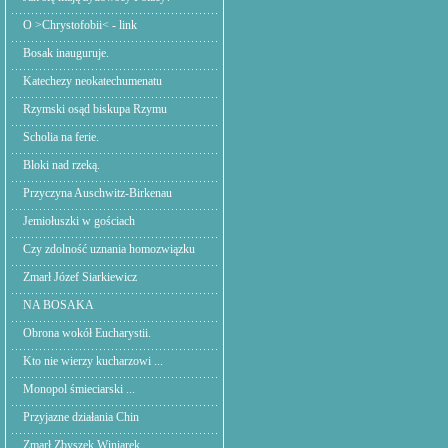
O >Chrystofobii< - link
Bosak inauguruje.
Katechezy neokatechumenatu
Rzymski osąd biskupa Rzymu
Scholia na ferie.
Bloki nad rzeką.
Przyczyna Auschwitz-Birkenau
Jemiołuszki w gościach
Czy zdolność uznania homozwiązku
Zmarł Józef Siarkiewicz
NA BOSAKA
Obrona wokół Eucharystii.
Kto nie wierzy kucharzowi ...
Monopol śmieciarski ...
Przyjazne działania Chin
Zmarł Zbyszek Winiarek