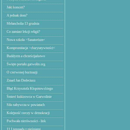
Jaki koncert?
A jednak dom?
Melancholia 13 grudnia
Co zamiast lekcji religii?
Nowa szkoła >Sanatorium<
Kompromitacja >charytatywności<
Buddyzm a chrześcijaństwo
Święto portalu garwolin.org
O czerwonej burżuazji
Zmarł Jan Dedeciusz
Błąd Krzysztofa Kłopotowskiego
Śmierć kukizowca w Garwolinie
Siła nabywcza w powiatach
Kolejność rzeczy w demokracji
Pochwała nierówności - link
11 Listopada z pieśniami