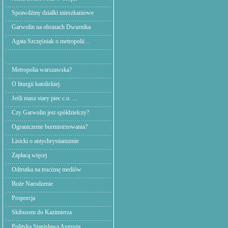
Sprawdźmy działki mieszkaniowe
Garwolin na obrazach Dwurnika
Agata Szczęśniak o metropolii ..
Metropolia warszawska?
O liturgii katolickiej.
Jeśli masz stary piec c.o. ...
Czy Garwolin jest spółdzielczy?
Ograniczenie burmistrzowania?
Lisicki o antychrystianizmie
Zapłacą więcej
Odtrutka na truciznę mediów
Boże Narodzenie
Proporcja
Skibusem do Kazimierza
Polityka Stanisława Augusta