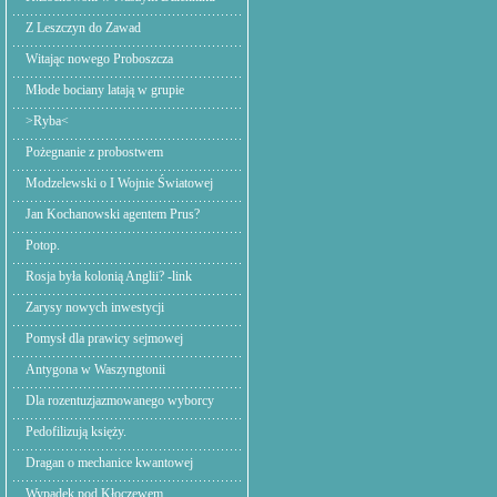
Z Leszczyn do Zawad
Witając nowego Proboszcza
Młode bociany latają w grupie
>Ryba<
Pożegnanie z probostwem
Modzelewski o I Wojnie Światowej
Jan Kochanowski agentem Prus?
Potop.
Rosja była kolonią Anglii? -link
Zarysy nowych inwestycji
Pomysł dla prawicy sejmowej
Antygona w Waszyngtonii
Dla rozentuzjazmowanego wyborcy
Pedofilizują księży.
Dragan o mechanice kwantowej
Wypadek pod Kłoczewem