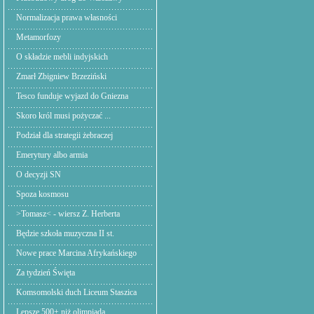
Normalizacja prawa własności
Metamorfozy
O składzie mebli indyjskich
Zmarł Zbigniew Brzeziński
Tesco funduje wyjazd do Gniezna
Skoro król musi pożyczać ...
Podział dla strategii żebraczej
Emerytury albo armia
O decyzji SN
Spoza kosmosu
>Tomasz< - wiersz Z. Herberta
Będzie szkoła muzyczna II st.
Nowe prace Marcina Afrykańskiego
Za tydzień Święta
Komsomolski duch Liceum Staszica
Lepsze 500+ niż olimpiada