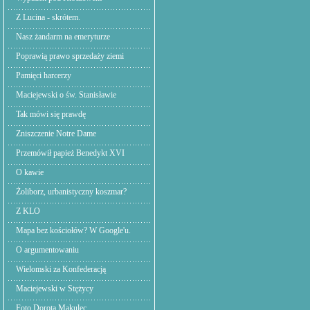
Z Lucina - skrótem.
Nasz żandarm na emeryturze
Poprawią prawo sprzedaży ziemi
Pamięci harcerzy
Maciejewski o św. Stanisławie
Tak mówi się prawdę
Zniszczenie Notre Dame
Przemówił papież Benedykt XVI
O kawie
Żoliborz, urbanistyczny koszmar?
Z KLO
Mapa bez kościołów? W Google'u.
O argumentowaniu
Wielomski za Konfederacją
Maciejewski w Stężycy
Foto Dorota Makulec