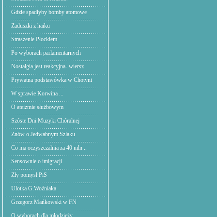
Gdzie spadłyby bomby atomowe
Zaduszki z haiku
Straszenie Płockiem
Po wyborach parlamentarnych
Nostalgia jest reakcyjna- wiersz
Prywatna podstawówka w Chotyni
W sprawie Korwina ...
O ateizmie służbowym
Szóste Dni Muzyki Chóralnej
Znów o Jedwabnym Szlaku
Co ma oczyszczalnia za 40 mln ..
Sensownie o imigracji
Zły pomysł PiS
Ulotka G.Woźniaka
Grzegorz Mańkowski w FN
O wyborach dla młodzieży