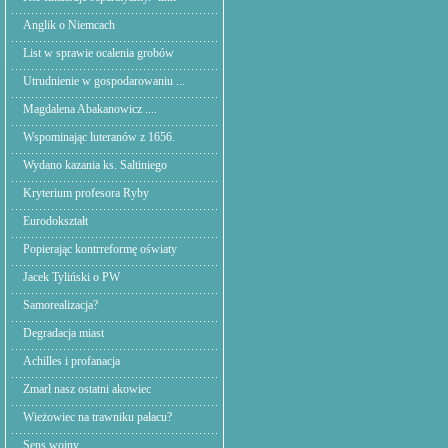
Anglik o Niemcach
List w sprawie ocalenia grobów
Utrudnienie w gospodarowaniu ...
Magdalena Abakanowicz ....
Wspominając luteranów z 1656.
Wydano kazania ks. Saltiniego
Kryterium profesora Ryby
Eurodokształt
Popierając kontrreformę oświaty
Jacek Tyliński o PW
Samorealizacja?
Degradacja miast
Achilles i profanacja
Zmarł nasz ostatni akowiec
Wieżowiec na trawniku pałacu?
Sens wojny