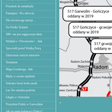
Przeskok do metafizyki
Pamiętasz >Ku zdrowiu
Dla równowagi emocji ...
Na Wielki Tydzień
500+ nie jest najgorszym złem.
Wykład o >Oświeceniu< - link
Spowiedź przed Wielką Nocą
Zdziwienie starych mistrzów
Testament
Mapa Gomberga - link
Błędy w ocenie epidemii
Sokrates broni kodu zasad
Lao Tse odradza podróże
Głupki w Oxfordzie
.
Prezydent Polski w Garwolinie
Jak się mają żydowscy Polacy?