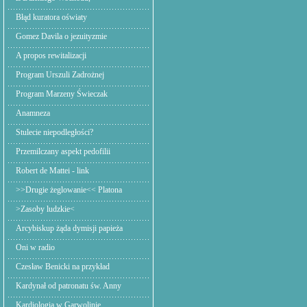
Błąd kuratora oświaty
Gomez Davila o jezuityzmie
A propos rewitalizacji
Program Urszuli Zadrożnej
Program Marzeny Świeczak
Anamneza
Stulecie niepodległości?
Przemilczany aspekt pedofilii
Robert de Mattei - link
>>Drugie żeglowanie<< Platona
>Zasoby ludzkie<
Arcybiskup żąda dymisji papieża
Oni w radio
Czesław Benicki na przykład
Kardynał od patronatu św. Anny
Kardiologia w Garwolinie