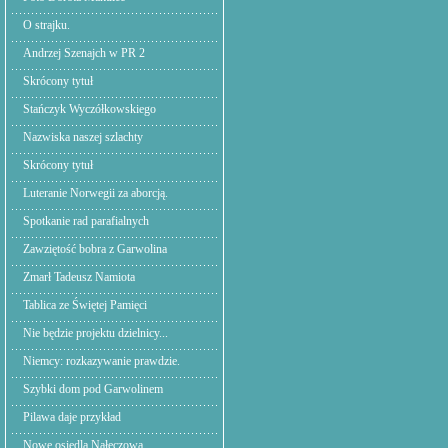
O strajku.
Andrzej Szenajch w PR 2
Skrócony tytuł
Stańczyk Wyczółkowskiego
Nazwiska naszej szlachty
Skrócony tytuł
Luteranie Norwegii za aborcją.
Spotkanie rad parafialnych
Zawziętość bobra z Garwolina
Zmarł Tadeusz Namiota
Tablica ze Świętej Pamięci
Nie będzie projektu dzielnicy...
Niemcy: rozkazywanie prawdzie.
Szybki dom pod Garwolinem
Pilawa daje przykład
Nowe osiedla Nałęczowa