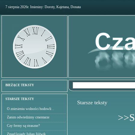
7 sierpnia 2026r. Imieniny: Doroty, Kajetana, Donata
BIEŻĄCE TEKSTY
STARSZE TEKSTY
Starsze teksty
O zniesieniu wolności hodowli ..
>>S
Zanim odwiedzimy cmentarze
Czy fermy są straszne?
Zmarł ksiądz Julian Jóźwik