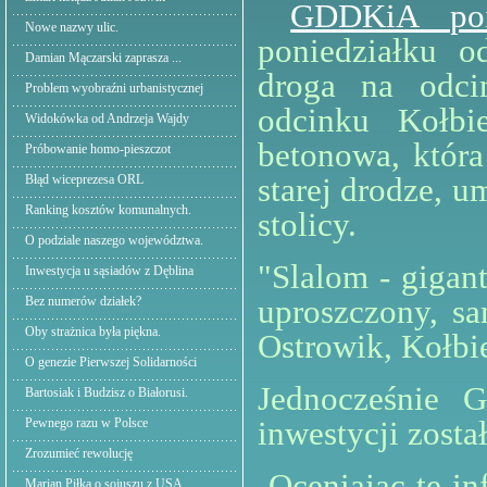
GDDKiA poi
Nowe nazwy ulic.
poniedziałku 
Damian Mączarski zaprasza ...
droga na odci
Problem wyobraźni urbanistycznej
odcinku Kołbi
Widokówka od Andrzeja Wajdy
betonowa, któr
Próbowanie homo-pieszczot
starej drodze, u
Błąd wiceprezesa ORL
Ranking kosztów komunalnych.
stolicy.
O podziale naszego województwa.
"Slalom - gigan
Inwestycja u sąsiadów z Dęblina
uproszczony, s
Bez numerów działek?
Oby strażnica była piękna.
Ostrowik, Kołbie
O genezie Pierwszej Solidarności
Jednocześnie G
Bartosiak i Budzisz o Białorusi.
inwestycji zosta
Pewnego razu w Polsce
Zrozumieć rewolucję
Oceniając tę in
Marian Piłka o sojuszu z USA