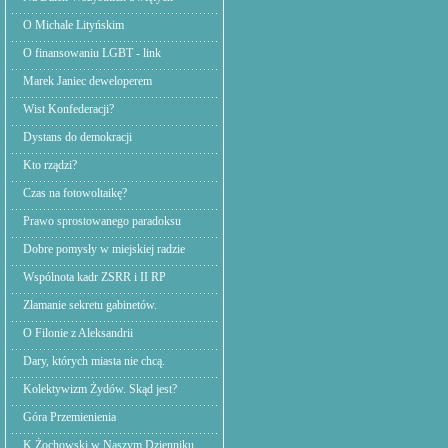
O Michale Lityńskim
O finansowaniu LGBT - link
Marek Janiec deweloperem
Wist Konfederacji?
Dystans do demokracji
Kto rządzi?
Czas na fotowoltaikę?
Prawo sprostowanego paradoksu
Dobre pomysły w miejskiej radzie
Wspólnota kadr ZSRR i II RP
Złamanie sekretu gabinetów.
O Filonie z Aleksandrii
Dary, których miasta nie chcą.
Kolektywizm Żydów. Skąd jest?
Góra Przemienienia
K.Żochowski w Naszym Dzienniku