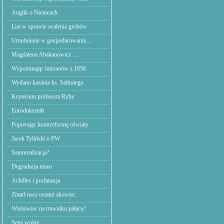
Anglik o Niemcach
List w sprawie ocalenia grobów
Utrudnienie w gospodarowaniu ...
Magdalena Abakanowicz ....
Wspominając luteranów z 1656.
Wydano kazania ks. Saltiniego
Kryterium profesora Ryby
Eurodokształt
Popierając kontrreformę oświaty
Jacek Tyliński o PW
Samorealizacja?
Degradacja miast
Achilles i profanacja
Zmarł nasz ostatni akowiec
Wieżowiec na trawniku pałacu?
Sens wojny