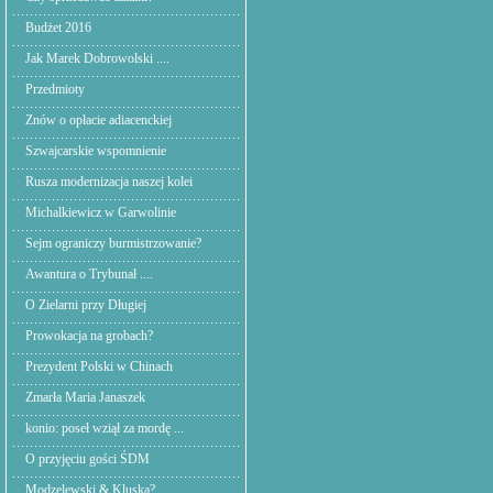
Budżet 2016
Jak Marek Dobrowolski ....
Przedmioty
Znów o opłacie adiacenckiej
Szwajcarskie wspomnienie
Rusza modernizacja naszej kolei
Michalkiewicz w Garwolinie
Sejm ograniczy burmistrzowanie?
Awantura o Trybunał ....
O Zielarni przy Długiej
Prowokacja na grobach?
Prezydent Polski w Chinach
Zmarła Maria Janaszek
konio: poseł wziął za mordę ...
O przyjęciu gości ŚDM
Modzelewski & Kluska?