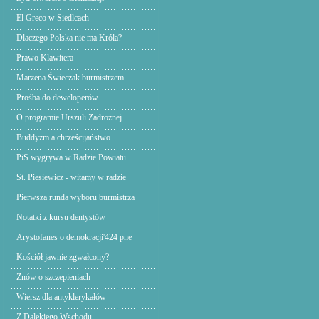
El Greco w Siedlcach
Dlaczego Polska nie ma Króla?
Prawo Klawitera
Marzena Świeczak burmistrzem.
Prośba do deweloperów
O programie Urszuli Zadrożnej
Buddyzm a chrześcijaństwo
PiS wygrywa w Radzie Powiatu
St. Piesiewicz - witamy w radzie
Pierwsza runda wyboru burmistrza
Notatki z kursu dentystów
Arystofanes o demokracji'424 pne
Kościół jawnie zgwałcony?
Znów o szczepieniach
Wiersz dla antyklerykałów
Z Dalekiego Wschodu,