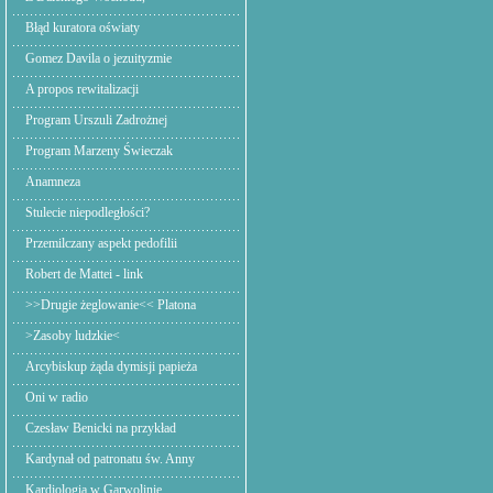
Błąd kuratora oświaty
Gomez Davila o jezuityzmie
A propos rewitalizacji
Program Urszuli Zadrożnej
Program Marzeny Świeczak
Anamneza
Stulecie niepodległości?
Przemilczany aspekt pedofilii
Robert de Mattei - link
>>Drugie żeglowanie<< Platona
>Zasoby ludzkie<
Arcybiskup żąda dymisji papieża
Oni w radio
Czesław Benicki na przykład
Kardynał od patronatu św. Anny
Kardiologia w Garwolinie