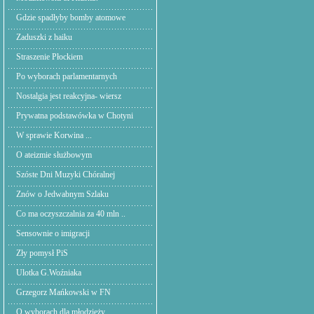
Gdzie spadłyby bomby atomowe
Zaduszki z haiku
Straszenie Płockiem
Po wyborach parlamentarnych
Nostalgia jest reakcyjna- wiersz
Prywatna podstawówka w Chotyni
W sprawie Korwina ...
O ateizmie służbowym
Szóste Dni Muzyki Chóralnej
Znów o Jedwabnym Szlaku
Co ma oczyszczalnia za 40 mln ..
Sensownie o imigracji
Zły pomysł PiS
Ulotka G.Woźniaka
Grzegorz Mańkowski w FN
O wyborach dla młodzieży