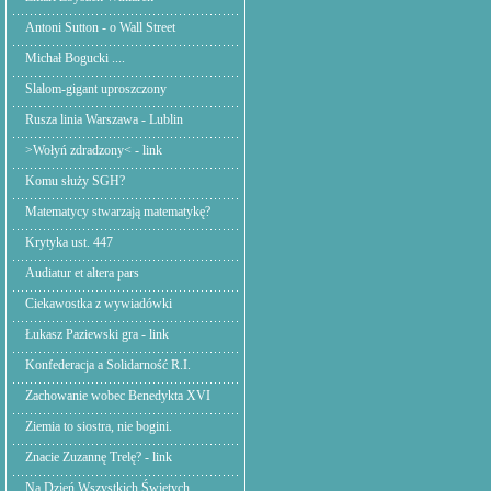
Antoni Sutton - o Wall Street
Michał Bogucki ....
Slalom-gigant uproszczony
Rusza linia Warszawa - Lublin
>Wołyń zdradzony< - link
Komu służy SGH?
Matematycy stwarzają matematykę?
Krytyka ust. 447
Audiatur et altera pars
Ciekawostka z wywiadówki
Łukasz Paziewski gra - link
Konfederacja a Solidarność R.I.
Zachowanie wobec Benedykta XVI
Ziemia to siostra, nie bogini.
Znacie Zuzannę Trelę? - link
Na Dzień Wszystkich Świętych