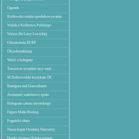
Ogonek
Królewska sztuka opodatkowywania
Widok z Królestwa Polskiego
Wiersz dla Laicy Lewickiej
Odznaczenia III RP
Okcydentalizacja
Wieść z kolegiaty
Traczowie wszędzie tacy sami ...
M.Dobrowolski krytykuje TK
Betelgeza nad Garwolinem
Zrozumieć szaleństwo epoki
Hologram całunu turyńskiego
Figura Matki Boskiej
Pogański ołtarz
Nasza kopia Ostatniej Wieczerzy
Dzięki chrztowi Polska istnieje