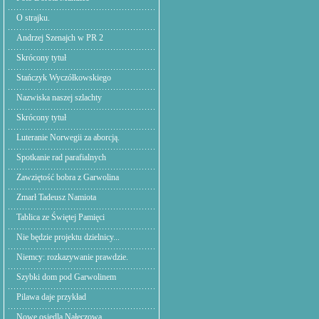
O strajku.
Andrzej Szenajch w PR 2
Skrócony tytuł
Stańczyk Wyczółkowskiego
Nazwiska naszej szlachty
Skrócony tytuł
Luteranie Norwegii za aborcją.
Spotkanie rad parafialnych
Zawziętość bobra z Garwolina
Zmarł Tadeusz Namiota
Tablica ze Świętej Pamięci
Nie będzie projektu dzielnicy...
Niemcy: rozkazywanie prawdzie.
Szybki dom pod Garwolinem
Pilawa daje przykład
Nowe osiedla Nałęczowa