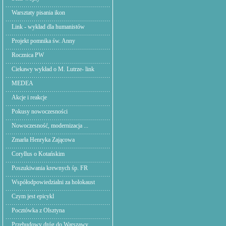
Warsztaty pisania ikon
Link - wykład dla humanistów
Projekt pomnika św. Anny
Rocznica PW
Ciekawy wykład o M. Lutrze- link
MEDEA
Akcje i reakcje
Pokusy nowoczesności
Nowoczesność, modernizacja ...
Zmarła Henryka Zającowa
Coryllus o Kotańskim
Poszukiwania krewnych śp. FR
Współodpowiedzialni za holokaust
Czym jest epicykl
Pocztówka z Olsztyna
Przebudowy dróg do Warszawy