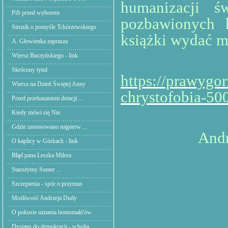
humanizacji ś
PiS przed wyborem
pozbawionych h
Struzik o pomyśle Tchórzewskiego
książki wydać m
A. Głowienka zaprasza
Wiersz Baczyńskiego - link
Pos
Skrócony tytuł
https://prawygor
Wiersz na Dzień Świętej Anny
chrystofobia-500
Przed przekazaniem dotacji ...
Kiedy mówi się Nie.
Gdzie zastosowano najpierw ...
Andrzej D
O kaplicy w Górkach - link
Błąd pana Leszka Milera
Starożytny Sumer ...
Szczepienia - spór o przymus
Możliwość Andrzeja Dudy
O pokusie uznania homomałż'ów
Dystans do demokracji - scholia