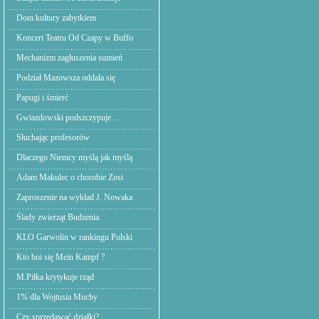
Dom kultury zabytkiem
Koncert Teatru Od Czapy w Buffo
Mechanizm zagłuszenia sumień
Podział Mazowsza oddala się
Papugi i śmierć
Gwiazdowski podszczypuje ...
Słuchając profesorów
Dlaczego Niemcy myślą jak myślą
Adam Makulec o chorobie Zosi
Zaproszenie na wykład J. Nowaka
Ślady zwierząt Budzenia.
KLO Garwolin w rankingu Polski
Kto boi się Mein Kampf ?
M.Piłka krytykuje rząd
1% dla Wojtusia Muchy
Czy sprzedawać działki?