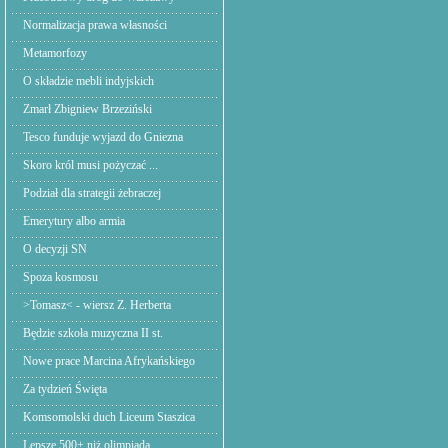
Normalizacja prawa własności
Metamorfozy
O składzie mebli indyjskich
Zmarł Zbigniew Brzeziński
Tesco funduje wyjazd do Gniezna
Skoro król musi pożyczać ...
Podział dla strategii żebraczej
Emerytury albo armia
O decyzji SN
Spoza kosmosu
>Tomasz< - wiersz Z. Herberta
Będzie szkoła muzyczna II st.
Nowe prace Marcina Afrykańskiego
Za tydzień Święta
Komsomolski duch Liceum Staszica
Lepsze 500+ niż olimpiada