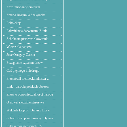
Zrozumieć antysemityzm
Zmarła Bogumiła Szelążanka
Rekolekcja
Falsyfikacja darwinizmu? link
Scholia na pierwsze skowronki
Wiersz dla papieża
Jose Ortega y Gasset ...
Pożegnanie szpaleru drzew
Cuś pięknego i niedrogo
Przemówił niemiecki minister ...
Link - parodia polskich obozów
Znów o odpowiedzialności narodu
O nowej siedzibie starostwa
Wykłada ks.prof. Dariusz Lipski
Łobodziński przetłumaczył Dylana
Piłka o możliwościach PiS