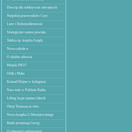
Dowcip dla selektywnie odważnych
Niepokój pracowników Cory
Luter i Hohenzollernowie
Strategiczne szanse powiatu
Tablica śp. księdza Szajdy
Nowa szkoła w
O służbie zdrowia
Miejski PKS?
Orlik i Maks
Konrad Hejmo w kolegiacie
Nasz teatr w Polskim Radio
Lifting facjat zamiast fabryk
Okręt Tezeusza in vitro
Nowa książka G.Maciejewskiego
Banki przejmują Grecję.
O własności państwowej