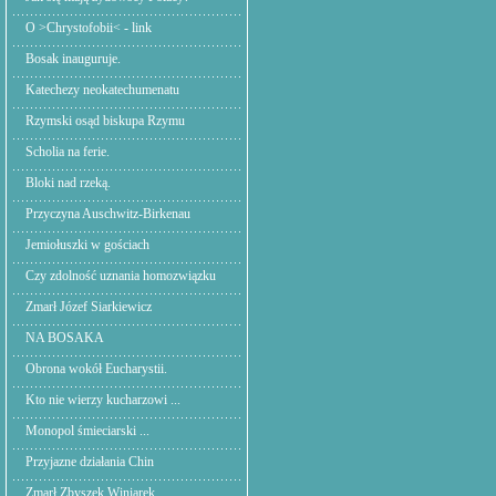
O >Chrystofobii< - link
Bosak inauguruje.
Katechezy neokatechumenatu
Rzymski osąd biskupa Rzymu
Scholia na ferie.
Bloki nad rzeką.
Przyczyna Auschwitz-Birkenau
Jemiołuszki w gościach
Czy zdolność uznania homozwiązku
Zmarł Józef Siarkiewicz
NA BOSAKA
Obrona wokół Eucharystii.
Kto nie wierzy kucharzowi ...
Monopol śmieciarski ...
Przyjazne działania Chin
Zmarł Zbyszek Winiarek