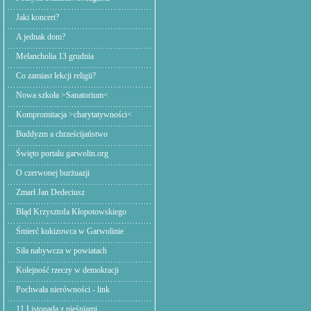
Jaki koncert?
A jednak dom?
Melancholia 13 grudnia
Co zamiast lekcji religii?
Nowa szkoła >Sanatorium<
Kompromitacja >charytatywności<
Buddyzm a chrześcijaństwo
Święto portalu garwolin.org
O czerwonej burżuazji
Zmarł Jan Dedeciusz
Błąd Krzysztofa Kłopotowskiego
Śmierć kukizowca w Garwolinie
Siła nabywcza w powiatach
Kolejność rzeczy w demokracji
Pochwała nierówności - link
11 Listopada z pieśniami