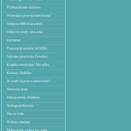
Przekształcenie dzierżaw
Wczorajsza prawda katechizmu?
Jubileusz 600-lecia parafii
Odkrycie istoty człowieka
Zaćmienie
Propozycje mostów na Wiśle
Sokrates przeciwko Freudowi
Książka sensacyjna? Nie tylko.
Kritiasz i Kalikles
Ile warte są prawa stanowione?
Skrócony tytuł
Zalesią ziemię dziadków
Teologia polityczna
Das ist wahr.
Drukarz skazany
Elektrownia. czarny las, pałac.