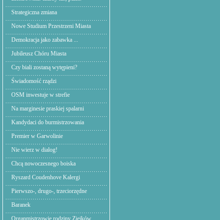
Strategiczna zmiana
Nowe Studium Przestrzeni Miasta
Demokracja jako zabawka ...
Jubileusz Chóru Miasta
Czy biali zostaną wytępieni?
Świadomość rządzi
OSM inwestuje w strefie
Na marginesie praskiej spalarni
Kandydaci do burmistrzowania
Premier w Garwolinie
Nie wierz w dialog!
Chcą nowoczesnego boiska
Ryszard Coudenhove Kalergi
Pierwszo-, drugo-, trzeciorzędne
Baranek
Organmistrzowie rodziny Ziejków