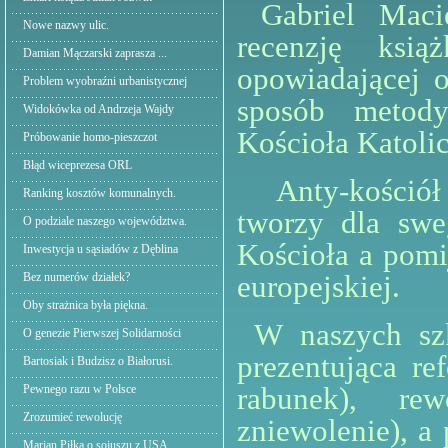
Gabriel Macie
Nowe nazwy ulic.
recenzję ksią
Damian Mączarski zaprasza ...
opowiadającej 
Problem wyobraźni urbanistycznej
sposób metody
Widokówka od Andrzeja Wajdy
Kościoła Katoli
Próbowanie homo-pieszczot
Błąd wiceprezesa ORL
Anty-kościół (
Ranking kosztów komunalnych.
tworzy dla swe
O podziale naszego województwa.
Kościoła a pomij
Inwestycja u sąsiadów z Dęblina
europejskiej.
Bez numerów działek?
Oby strażnica była piękna.
W naszych szko
O genezie Pierwszej Solidarności
prezentująca re
Bartosiak i Budzisz o Białorusi.
rabunek), re
Pewnego razu w Polsce
Zrozumieć rewolucję
zniewolenie), a
Marian Piłka o sojuszu z USA