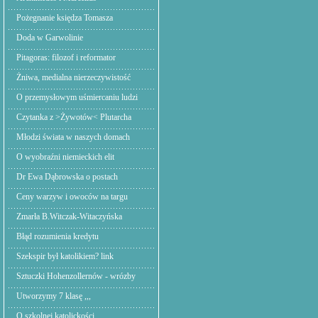
Pożegnanie księdza Tomasza
Doda w Garwolinie
Pitagoras: filozof i reformator
Żniwa, medialna nierzeczywistość
O przemysłowym uśmiercaniu ludzi
Czytanka z >Żywotów< Plutarcha
Młodzi świata w naszych domach
O wyobraźni niemieckich elit
Dr Ewa Dąbrowska o postach
Ceny warzyw i owoców na targu
Zmarła B.Witczak-Witaczyńska
Błąd rozumienia kredytu
Szekspir był katolikiem? link
Sztuczki Hohenzollernów - wrózby
Utworzymy 7 klasę ,,,
O szkolnej katolickości.