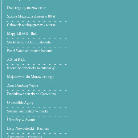
Dwa regiony mazowieckie
Szkoła Muzyczna drożeje o 80 zł
Człowiek wielopiętrowy - wiersz
Mapy LIDAR - link.
Sto lat temu - Akt 5 Listopada
Poseł Woźniak otwiera badanie ..
XX lat KLO
Kornel Morawiecki za eutanazją?
Majakowski do Morawieckiego
Zmarł Andrzej Wajda
Dodatkowe ścieżki do Garwolina
O siedzibie Agory
Strona harcmistrza Winiarka
Ukraińcy w Avonie
Listy Nowosielski - Rachtan
Archimedes i Marcellus