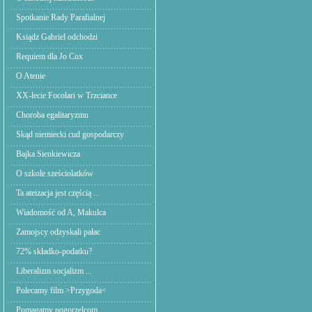
Spotkanie Rady Parafialnej
Ksiądz Gabriel odchodzi
Requiem dla Jo Cox
O Atenie
XX-lecie Focolari w Trzciance
Choroba egalitaryzmu
Skąd niemiecki cud gospodarczy
Bajka Sienkiewicza
O szkole sześciolatków
Ta ateizacja jest częścią ...
Wiadomość od A, Makulca
Zamojscy odzyskali pałac
72% składko-podatku?
Liberalizm socjalizm ...
Polecamy film >Przygoda<
Pomagamy pogorzelcom