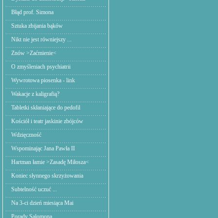
Błąd prof. Simona
Sztuka zbijania bąków
Nikt nie jest równiejszy ...
Znów >Zaćmienie<
O zmyśleniach psychiatrii
Wywrotowa piosenka - link
Wakacje z kaligrafią?
Tabletki skłaniające do pedofil
Kościół i teatr jaskinie zbójców
Wdzięczność
Wspominając Jana Pawła II
Hartman łamie >Zasadę Miłosza<
Koniec słynnego skrzyżowania
Subtelność uczuć ...
Na 3-ci dzień miesiąca Mai
Porady Salomona