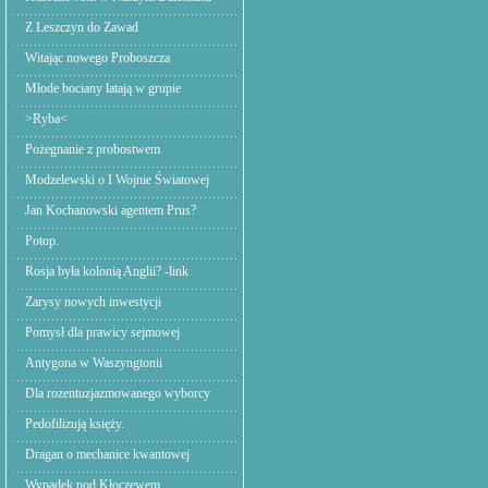
Z Leszczyn do Zawad
Witając nowego Proboszcza
Młode bociany latają w grupie
>Ryba<
Pożegnanie z probostwem
Modzelewski o I Wojnie Światowej
Jan Kochanowski agentem Prus?
Potop.
Rosja była kolonią Anglii? -link
Zarysy nowych inwestycji
Pomysł dla prawicy sejmowej
Antygona w Waszyngtonii
Dla rozentuzjazmowanego wyborcy
Pedofilizują księży.
Dragan o mechanice kwantowej
Wypadek pod Kłoczewem