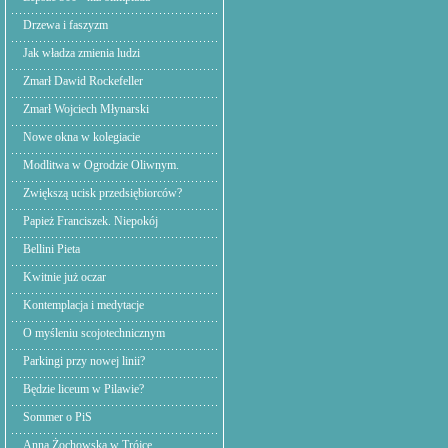
Drzewa i faszyzm
Jak władza zmienia ludzi
Zmarł Dawid Rockefeller
Zmarł Wojciech Młynarski
Nowe okna w kolegiacie
Modlitwa w Ogrodzie Oliwnym.
Zwiększą ucisk przedsiębiorców?
Papież Franciszek. Niepokój
Bellini Pieta
Kwitnie już oczar
Kontemplacja i medytacje
O myśleniu scojotechnicznym
Parkingi przy nowej linii?
Będzie liceum w Pilawie?
Sommer o PiS
Anna Żochowska w Trójce