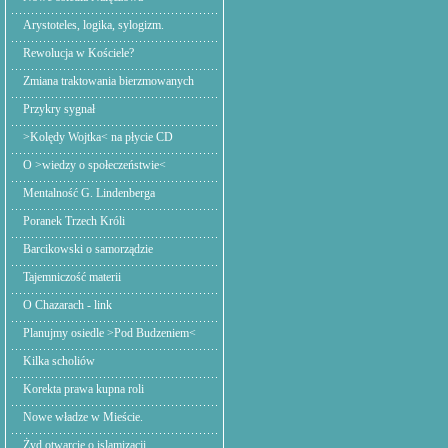
Arystoteles, logika, sylogizm.
Rewolucja w Kościele?
Zmiana traktowania bierzmowanych
Przykry sygnał
>Kolędy Wojtka< na płycie CD
O >wiedzy o społeczeństwie<
Mentalność G. Lindenberga
Poranek Trzech Króli
Barcikowski o samorządzie
Tajemniczość materii
O Chazarach - link
Planujmy osiedle >Pod Budzeniem<
Kilka scholiów
Korekta prawa kupna roli
Nowe władze w Mieście.
Żyd otwarcie o islamizacji