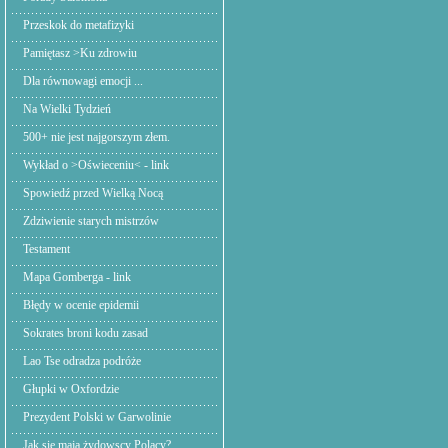
Przeskok do metafizyki
Pamiętasz >Ku zdrowiu
Dla równowagi emocji ...
Na Wielki Tydzień
500+ nie jest najgorszym złem.
Wykład o >Oświeceniu< - link
Spowiedź przed Wielką Nocą
Zdziwienie starych mistrzów
Testament
Mapa Gomberga - link
Błędy w ocenie epidemii
Sokrates broni kodu zasad
Lao Tse odradza podróże
Głupki w Oxfordzie
Prezydent Polski w Garwolinie
Jak się mają żydowscy Polacy?