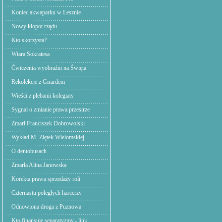
Koniec akwaparku w Lesznie
Nowy kłopot rządu.
Kto skorzysta?
Wiara Sokratesa
Ćwiczenia wyobraźni na Święta
Rekolekcje z Girardem
Wieści z plebanii kolegiaty
Sygnał o zmianie prawa przestrze
Zmarł Franciszek Dobrowolski
Wykład M. Ziętek Wielomskiej
O dentobusach
Zmarła Alina Janowska
Korekta prawa sprzedaży roli
Czternastu poległych harcerzy
Odnowiona droga z Puznowa
Kto finansuje separatyzmy.- link