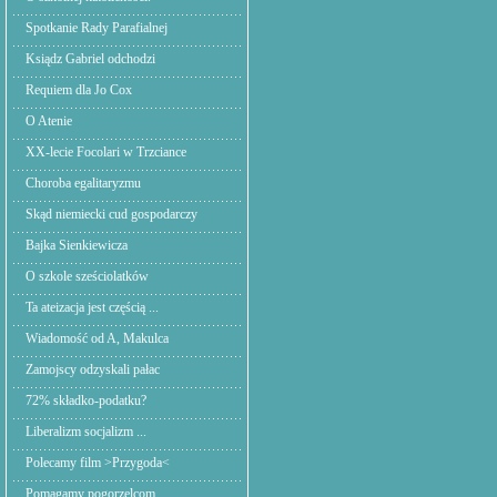
Spotkanie Rady Parafialnej
Ksiądz Gabriel odchodzi
Requiem dla Jo Cox
O Atenie
XX-lecie Focolari w Trzciance
Choroba egalitaryzmu
Skąd niemiecki cud gospodarczy
Bajka Sienkiewicza
O szkole sześciolatków
Ta ateizacja jest częścią ...
Wiadomość od A, Makulca
Zamojscy odzyskali pałac
72% składko-podatku?
Liberalizm socjalizm ...
Polecamy film >Przygoda<
Pomagamy pogorzelcom