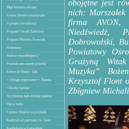
obojętne jest r
Błąd kuratora oświaty
nich: Marszałek
Gomez Davila o jezuityzmie
firma AVON, 
A propos rewitalizacji
Niedźwiedź, 
Program Urszuli Zadrożnej
Dobrowolski, Bu
Program Marzeny Świeczak
Anamneza
Powiatowy Ośro
Stulecie niepodległości?
Grażyną Witak
Przemilczany aspekt pedofilii
Muzyka” Bożen
Robert de Mattei - link
Krzysztof Flont
>>Drugie żeglowanie<< Platona
>Zasoby ludzkie<
Zbigniew Michali
Arcybiskup żąda dymisji papieża
Oni w radio
Czesław Benicki na przykład
Kardynał od patronatu św. Anny
Kardiologia w Garwolinie