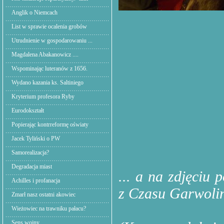
Anglik o Niemcach
List w sprawie ocalenia grobów
Utrudnienie w gospodarowaniu ...
Magdalena Abakanowicz ....
Wspominając luteranów z 1656.
Wydano kazania ks. Saltiniego
Kryterium profesora Ryby
Eurodokształt
Popierając kontrreformę oświaty
Jacek Tyliński o PW
Samorealizacja?
Degradacja miast
... a na zdjęciu
Achilles i profanacja
z Czasu Garwoli
Zmarł nasz ostatni akowiec
Wieżowiec na trawniku pałacu?
Sens wojny