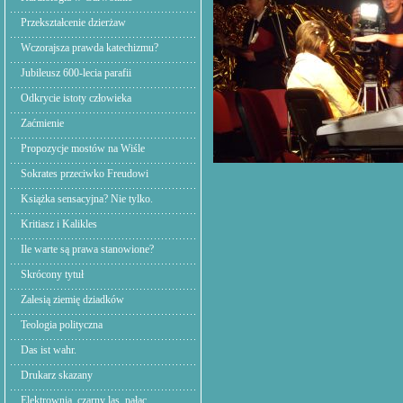
Przekształcenie dzierżaw
Wczorajsza prawda katechizmu?
Jubileusz 600-lecia parafii
Odkrycie istoty człowieka
Zaćmienie
Propozycje mostów na Wiśle
Sokrates przeciwko Freudowi
Książka sensacyjna? Nie tylko.
Kritiasz i Kalikles
Ile warte są prawa stanowione?
Skrócony tytuł
Zalesią ziemię dziadków
Teologia polityczna
Das ist wahr.
Drukarz skazany
Elektrownia. czarny las, pałac.