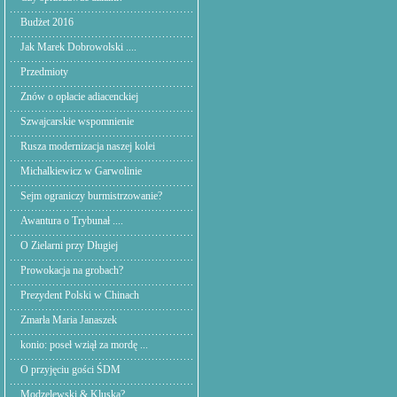
Budżet 2016
Jak Marek Dobrowolski ....
Przedmioty
Znów o opłacie adiacenckiej
Szwajcarskie wspomnienie
Rusza modernizacja naszej kolei
Michalkiewicz w Garwolinie
Sejm ograniczy burmistrzowanie?
Awantura o Trybunał ....
O Zielarni przy Długiej
Prowokacja na grobach?
Prezydent Polski w Chinach
Zmarła Maria Janaszek
konio: poseł wziął za mordę ...
O przyjęciu gości ŚDM
Modzelewski & Kluska?