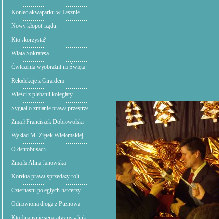
Koniec akwaparku w Lesznie
Nowy kłopot rządu.
Kto skorzysta?
Wiara Sokratesa
Ćwiczenia wyobraźni na Święta
Rekolekcje z Girardem
Wieści z plebanii kolegiaty
Sygnał o zmianie prawa przestrze
Zmarł Franciszek Dobrowolski
Wykład M. Ziętek Wielomskiej
O dentobusach
Zmarła Alina Janowska
Korekta prawa sprzedaży roli
Czternastu poległych harcerzy
Odnowiona droga z Puznowa
Kto finansuje separatyzmy.- link