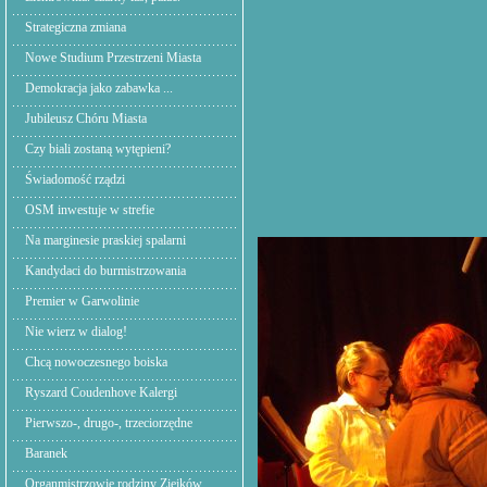
Strategiczna zmiana
Nowe Studium Przestrzeni Miasta
Demokracja jako zabawka ...
Jubileusz Chóru Miasta
Czy biali zostaną wytępieni?
Świadomość rządzi
OSM inwestuje w strefie
Na marginesie praskiej spalarni
Kandydaci do burmistrzowania
Premier w Garwolinie
Nie wierz w dialog!
Chcą nowoczesnego boiska
Ryszard Coudenhove Kalergi
Pierwszo-, drugo-, trzeciorzędne
Baranek
Organmistrzowie rodziny Ziejków