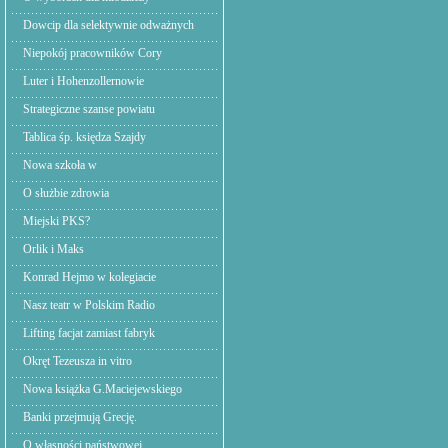
Dowcip dla selektywnie odważnych
Niepokój pracowników Cory
Luter i Hohenzollernowie
Strategiczne szanse powiatu
Tablica śp. księdza Szajdy
Nowa szkoła w
O służbie zdrowia
Miejski PKS?
Orlik i Maks
Konrad Hejmo w kolegiacie
Nasz teatr w Polskim Radio
Lifting facjat zamiast fabryk
Okręt Tezeusza in vitro
Nowa książka G.Maciejewskiego
Banki przejmują Grecję.
O własności państwowej