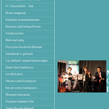
O >Chrystofobii< - link
Bosak inauguruje.
Katechezy neokatechumenatu
Rzymski osąd biskupa Rzymu
Scholia na ferie.
Bloki nad rzeką.
Przyczyna Auschwitz-Birkenau
Jemiołuszki w gościach
Czy zdolność uznania homozwiązku
Zmarł Józef Siarkiewicz
NA BOSAKA
Obrona wokół Eucharystii.
Kto nie wierzy kucharzowi ...
Monopol śmieciarski ...
Przyjazne działania Chin
Zmarł Zbyszek Winiarek