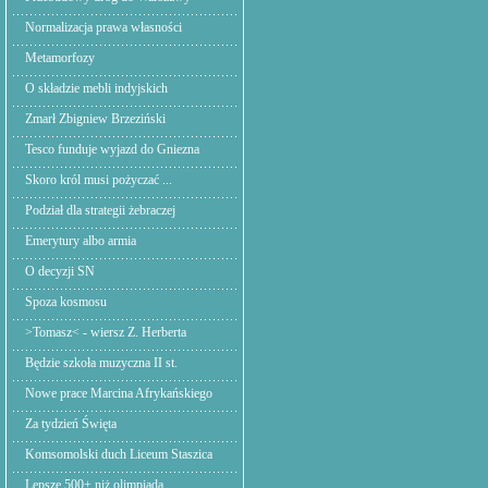
Normalizacja prawa własności
Metamorfozy
O składzie mebli indyjskich
Zmarł Zbigniew Brzeziński
Tesco funduje wyjazd do Gniezna
Skoro król musi pożyczać ...
Podział dla strategii żebraczej
Emerytury albo armia
O decyzji SN
Spoza kosmosu
>Tomasz< - wiersz Z. Herberta
Będzie szkoła muzyczna II st.
Nowe prace Marcina Afrykańskiego
Za tydzień Święta
Komsomolski duch Liceum Staszica
Lepsze 500+ niż olimpiada