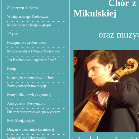
Chór z 
Z Leszczyn do Zawad
Mikulskiej
Witając nowego Proboszcza
Młode bociany latają w grupie
oraz muzycy i
>Ryba<
Pożegnanie z probostwem
Modzelewski o I Wojnie Światowej
Jan Kochanowski agentem Prus?
Potop.
Rosja była kolonią Anglii? -link
Zarysy nowych inwestycji
Pomysł dla prawicy sejmowej
Antygona w Waszyngtonii
Dla rozentuzjazmowanego wyborcy
Pedofilizują księży.
Dragan o mechanice kwantowej
Wypadek pod Kłoczewem