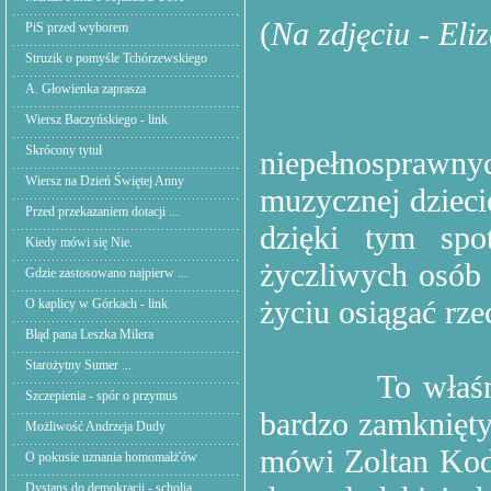
(
Na zdjęciu - Eli
PiS przed wyborem
Struzik o pomyśle Tchórzewskiego
A. Głowienka zaprasza
Koncerty I
Wiersz Baczyńskiego - link
Skrócony tytuł
niepełnosprawnych
Wiersz na Dzień Świętej Anny
muzycznej dzieci
Przed przekazaniem dotacji ...
dzięki tym spo
Kiedy mówi się Nie.
życzliwych osób 
Gdzie zastosowano najpierw ...
życiu osiągać rze
O kaplicy w Górkach - link
Błąd pana Leszka Milera
Starożytny Sumer ...
To właśnie ws
Szczepienia - spór o przymus
bardzo zamkniętyc
Możliwość Andrzeja Dudy
mówi Zoltan Kod
O pokusie uznania homomałż'ów
Dystans do demokracji - scholia