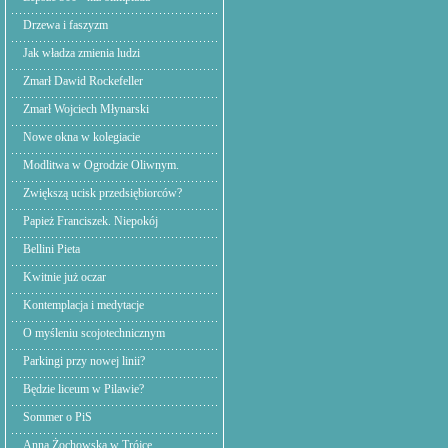
Drzewa i faszyzm
Jak władza zmienia ludzi
Zmarł Dawid Rockefeller
Zmarł Wojciech Młynarski
Nowe okna w kolegiacie
Modlitwa w Ogrodzie Oliwnym.
Zwiększą ucisk przedsiębiorców?
Papież Franciszek. Niepokój
Bellini Pieta
Kwitnie już oczar
Kontemplacja i medytacje
O myśleniu scojotechnicznym
Parkingi przy nowej linii?
Będzie liceum w Pilawie?
Sommer o PiS
Anna Żochowska w Trójce