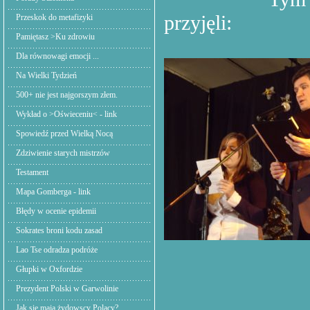
przyjęli:
Przeskok do metafizyki
Pamiętasz >Ku zdrowiu
Dla równowagi emocji ...
Na Wielki Tydzień
500+ nie jest najgorszym złem.
Wykład o >Oświeceniu< - link
Spowiedź przed Wielką Nocą
Zdziwienie starych mistrzów
Testament
Mapa Gomberga - link
Błędy w ocenie epidemii
Sokrates broni kodu zasad
Lao Tse odradza podróże
Głupki w Oxfordzie
Prezydent Polski w Garwolinie
Jak się mają żydowscy Polacy?