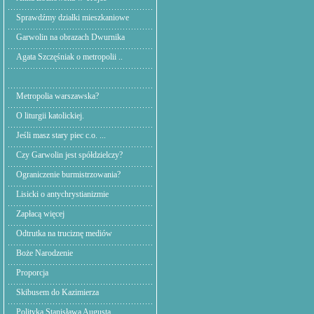
Sprawdźmy działki mieszkaniowe
Garwolin na obrazach Dwurnika
Agata Szczęśniak o metropolii ..
Metropolia warszawska?
O liturgii katolickiej.
Jeśli masz stary piec c.o. ...
Czy Garwolin jest spółdzielczy?
Ograniczenie burmistrzowania?
Lisicki o antychrystianizmie
Zapłacą więcej
Odtrutka na truciznę mediów
Boże Narodzenie
Proporcja
Skibusem do Kazimierza
Polityka Stanisława Augusta