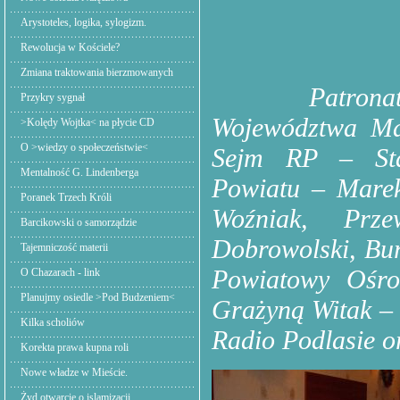
Arystoteles, logika, sylogizm.
Rewolucja w Kościele?
Zmiana traktowania bierzmowanych
Patrona
Przykry sygnał
Województwa Ma
>Kolędy Wojtka< na płycie CD
O >wiedzy o społeczeństwie<
Sejm RP – Sta
Mentalność G. Lindenberga
Powiatu – Marek
Poranek Trzech Króli
Woźniak, Prz
Barcikowski o samorządzie
Dobrowolski, Bur
Tajemniczość materii
Powiatowy Ośro
O Chazarach - link
Planujmy osiedle >Pod Budzeniem<
Grażyną Witak – 
Kilka scholiów
Radio Podlasie or
Korekta prawa kupna roli
Nowe władze w Mieście.
Żyd otwarcie o islamizacji