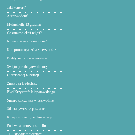
Jaki koncert?
A jednak dom?
Melancholia 13 grudnia
Co zamiast lekcji religii?
Nowa szkoła >Sanatorium<
Kompromitacja >charytatywności<
Buddyzm a chrześcijaństwo
Święto portalu garwolin.org
O czerwonej burżuazji
Zmarł Jan Dedeciusz
Błąd Krzysztofa Kłopotowskiego
Śmierć kukizowca w Garwolinie
Siła nabywcza w powiatach
Kolejność rzeczy w demokracji
Pochwała nierówności - link
11 Listopada z pieśniami