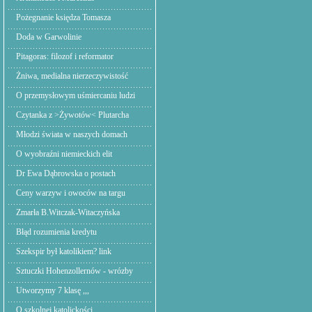
Pożegnanie księdza Tomasza
Doda w Garwolinie
Pitagoras: filozof i reformator
Żniwa, medialna nierzeczywistość
O przemysłowym uśmiercaniu ludzi
Czytanka z >Żywotów< Plutarcha
Młodzi świata w naszych domach
O wyobraźni niemieckich elit
Dr Ewa Dąbrowska o postach
Ceny warzyw i owoców na targu
Zmarła B.Witczak-Witaczyńska
Błąd rozumienia kredytu
Szekspir był katolikiem? link
Sztuczki Hohenzollernów - wrózby
Utworzymy 7 klasę ,,,
O szkolnej katolickości.