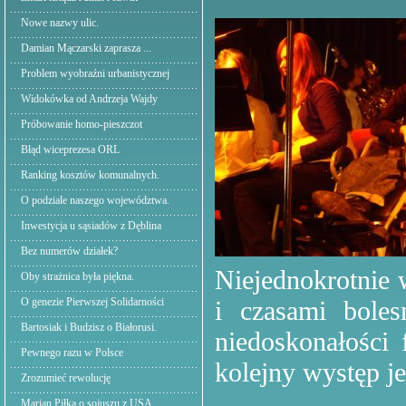
Nowe nazwy ulic.
Damian Mączarski zaprasza ...
Problem wyobraźni urbanistycznej
Widokówka od Andrzeja Wajdy
Próbowanie homo-pieszczot
Błąd wiceprezesa ORL
Ranking kosztów komunalnych.
O podziale naszego województwa.
Inwestycja u sąsiadów z Dęblina
Bez numerów działek?
Niejednokrotnie
Oby strażnica była piękna.
O genezie Pierwszej Solidarności
i czasami bole
Bartosiak i Budzisz o Białorusi.
niedoskonałości
Pewnego razu w Polsce
kolejny występ je
Zrozumieć rewolucję
Marian Piłka o sojuszu z USA