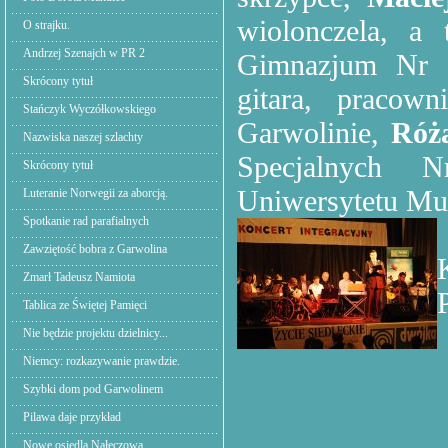
wiolonczela, a
O strajku.
Andrzej Szenajch w PR 2
Gimnazjum Nr 
Skrócony tytuł
gitara, pracow
Stańczyk Wyczółkowskiego
Garwolinie,
Róż
Nazwiska naszej szlachty
Specjalnych 
Skrócony tytuł
Uniwersytetu Mu
Luteranie Norwegii za aborcją.
Spotkanie rad parafialnych
Zawziętość bobra z Garwolina
Zmarł Tadeusz Namiota
Tablica ze Świętej Pamięci
Nie będzie projektu dzielnicy...
Niemcy: rozkazywanie prawdzie.
Szybki dom pod Garwolinem
Pilawa daje przykład
Nowe osiedla Nałęczowa