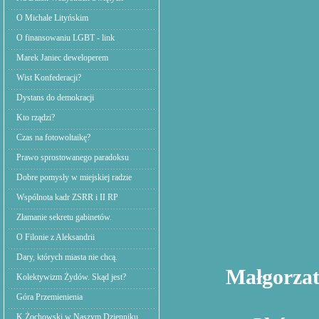
O Michale Lityńskim
O finansowaniu LGBT - link
Marek Janiec deweloperem
Wist Konfederacji?
Dystans do demokracji
Kto rządzi?
Czas na fotowoltaikę?
Prawo sprostowanego paradoksu
Dobre pomysły w miejskiej radzie
Wspólnota kadr ZSRR i II RP
Złamanie sekretu gabinetów.
O Filonie z Aleksandrii
Dary, których miasta nie chcą.
Małgorzata
Kolektywizm Żydów. Skąd jest?
Góra Przemienienia
K.Żochowski w Naszym Dzienniku