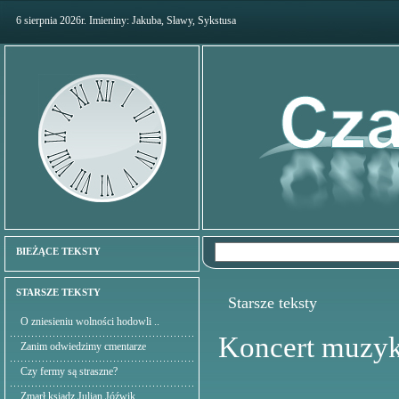
6 sierpnia 2026r. Imieniny: Jakuba, Sławy, Sykstusa
BIEŻĄCE TEKSTY
STARSZE TEKSTY
Starsze teksty
O zniesieniu wolności hodowli ..
Koncert muzyku
Zanim odwiedzimy cmentarze
Czy fermy są straszne?
Zmarł ksiądz Julian Jóźwik