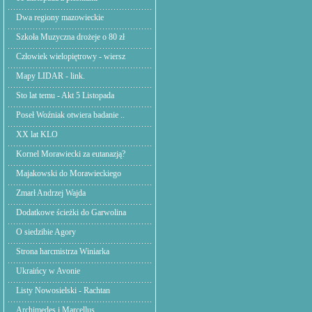
Dwa regiony mazowieckie
Szkoła Muzyczna drożeje o 80 zł
Człowiek wielopiętrowy - wiersz
Mapy LIDAR - link.
Sto lat temu - Akt 5 Listopada
Poseł Woźniak otwiera badanie ..
XX lat KLO
Kornel Morawiecki za eutanazją?
Majakowski do Morawieckiego
Zmarł Andrzej Wajda
Dodatkowe ścieżki do Garwolina
O siedzibie Agory
Strona harcmistrza Winiarka
Ukraińcy w Avonie
Listy Nowosielski - Rachtan
Archimedes i Marcellus