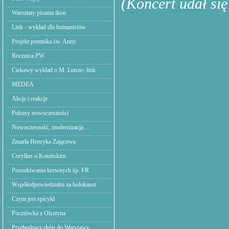
(Koncert udał się
Warsztaty pisania ikon
Link - wykład dla humanistów
Projekt pomnika św. Anny
Rocznica PW
Ciekawy wykład o M. Lutrze- link
MEDEA
Akcje i reakcje
Pokusy nowoczesności
Nowoczesność, modernizacja ...
Zmarła Henryka Zającowa
Coryllus o Kotańskim
Poszukiwania krewnych śp. FR
Współodpowiedzialni za holokaust
Czym jest epicykl
Pocztówka z Olsztyna
Przebudowy dróg do Warszawy