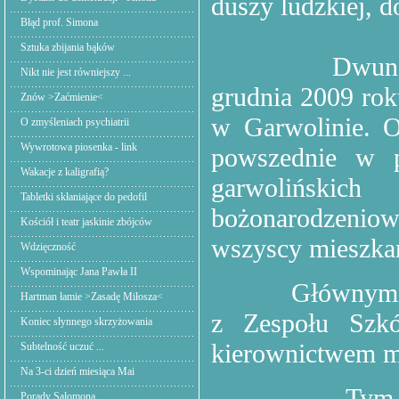
duszy ludzkiej, do
Błąd prof. Simona
Sztuka zbijania bąków
Dwunasty już
Nikt nie jest równiejszy ...
grudnia 2009 rok
Znów >Zaćmienie<
w Garwolinie. O
O zmyśleniach psychiatrii
Wywrotowa piosenka - link
powszednie w p
Wakacje z kaligrafią?
garwolińskic
Tabletki skłaniające do pedofil
bożonarodzeniow
Kościół i teatr jaskinie zbójców
wszyscy mieszka
Wdzięczność
Wspominając Jana Pawła II
Głównymi wyko
Hartman łamie >Zasadę Miłosza<
z Zespołu Szk
Koniec słynnego skrzyżowania
kierownictwem m
Subtelność uczuć ...
Na 3-ci dzień miesiąca Mai
Tym razem z
Porady Salomona