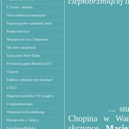
ciepłobrzmiącej t
Z Lucina - skrótem.
Nasz żandarm na emeryturze
Poprawią prawo sprzedaży ziemi
Pamięci harcerzy
Maciejewski o św. Stanisławie
Tak mówi się prawdę
Zniszczenie Notre Dame
Przemówił papież Benedykt XVI
O kawie
Żoliborz, urbanistyczny koszmar?
Z KLO
Mapa bez kościołów? W Google'u.
O argumentowaniu
... studenci
Wielomski za Konfederacją
Chopina w War
Maciejewski w Stężycy
skrzypce,
Macie
Foto Dorota Makulec