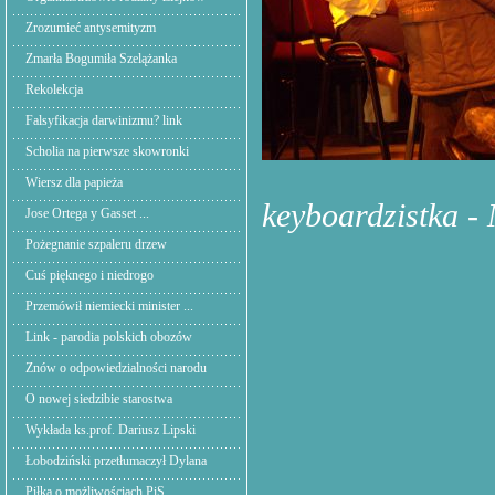
Zrozumieć antysemityzm
Zmarła Bogumiła Szelążanka
Rekolekcja
Falsyfikacja darwinizmu? link
Scholia na pierwsze skowronki
Wiersz dla papieża
keyboardzistka -
Jose Ortega y Gasset ...
Pożegnanie szpaleru drzew
Cuś pięknego i niedrogo
Przemówił niemiecki minister ...
Link - parodia polskich obozów
Znów o odpowiedzialności narodu
O nowej siedzibie starostwa
Wykłada ks.prof. Dariusz Lipski
Łobodziński przetłumaczył Dylana
Piłka o możliwościach PiS