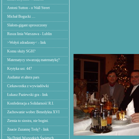
Antoni Sutton - o Wall Street
Michał Bogucki ....
Slalom-gigant uproszczony
Rusza linia Warszawa - Lublin
>Wołyń zdradzony< - link
Komu służy SGH?
Matematycy stwarzają matematykę?
Krytyka ust. 447
Audiatur et altera pars
Ciekawostka z wywiadówki
Łukasz Paziewski gra - link
Konfederacja a Solidarność R.I.
Zachowanie wobec Benedykta XVI
Ziemia to siostra, nie bogini.
Znacie Zuzannę Trelę? - link
Na Dzień Wszystkich Świętych