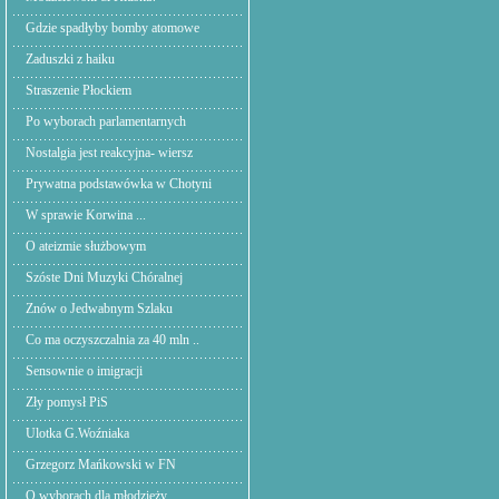
Gdzie spadłyby bomby atomowe
Zaduszki z haiku
Straszenie Płockiem
Po wyborach parlamentarnych
Nostalgia jest reakcyjna- wiersz
Prywatna podstawówka w Chotyni
W sprawie Korwina ...
O ateizmie służbowym
Szóste Dni Muzyki Chóralnej
Znów o Jedwabnym Szlaku
Co ma oczyszczalnia za 40 mln ..
Sensownie o imigracji
Zły pomysł PiS
Ulotka G.Woźniaka
Grzegorz Mańkowski w FN
O wyborach dla młodzieży