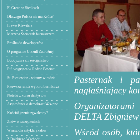
El Greco w Siedlcach
Dlaczego Polska nie ma Króla?
Prawo Klawitera
Marzena Świeczak burmistrzem.
Prośba do deweloperów
O programie Urszuli Zadrożnej
Buddyzm a chrześcijaństwo
PiS wygrywa w Radzie Powiatu
Pasternak i pa
St. Piesiewicz - witamy w radzie
Pierwsza runda wyboru burmistrza
nagłaśniajacy kon
Notatki z kursu dentystów
Organizatorami
Arystofanes o demokracji'424 pne
Kościół jawnie zgwałcony?
DELTA Zbigniew 
Znów o szczepieniach
Wśród osób, któ
Wiersz dla antyklerykałów
Z Dalekiego Wschodu,