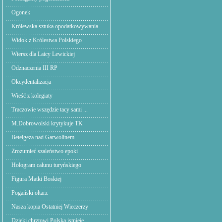
Ogonek
Królewska sztuka opodatkowywania
Widok z Królestwa Polskiego
Wiersz dla Laicy Lewickiej
Odznaczenia III RP
Okcydentalizacja
Wieść z kolegiaty
Traczowie wszędzie tacy sami ...
M.Dobrowolski krytykuje TK
Betelgeza nad Garwolinem
Zrozumieć szaleństwo epoki
Hologram całunu turyńskiego
Figura Matki Boskiej
Pogański ołtarz
Nasza kopia Ostatniej Wieczerzy
Dzięki chrztowi Polska istnieje