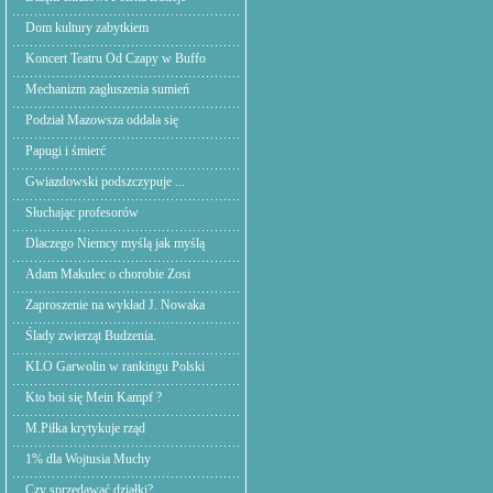
Dom kultury zabytkiem
Koncert Teatru Od Czapy w Buffo
Mechanizm zagłuszenia sumień
Podział Mazowsza oddala się
Papugi i śmierć
Gwiazdowski podszczypuje ...
Słuchając profesorów
Dlaczego Niemcy myślą jak myślą
Adam Makulec o chorobie Zosi
Zaproszenie na wykład J. Nowaka
Ślady zwierząt Budzenia.
KLO Garwolin w rankingu Polski
Kto boi się Mein Kampf ?
M.Piłka krytykuje rząd
1% dla Wojtusia Muchy
Czy sprzedawać działki?