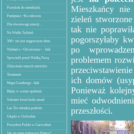
Mieszkańcy nie 
Przeskok do metafizyki
Pamiętasz >Ku zdrowiu
zieleń stworzon
Dla równowagi emocji ...
tak nie poprawi
Na Wielki Tydzień
pogorszyłaby kw
500+ nie jest najgorszym złem.
po wprowadze
Wykład o >Oświeceniu< - link
problemem rozw
Spowiedź przed Wielką Nocą
Zdziwienie starych mistrzów
przeciwstawieni
Testament
ich domów (usy
Mapa Gomberga - link
Ponieważ kolejn
Błędy w ocenie epidemii
mieć odwodnieni
Sokrates broni kodu zasad
przeszłości.
Lao Tse odradza podróże
Głupki w Oxfordzie
Prezydent Polski w Garwolinie
Jak się mają żydowscy Polacy?