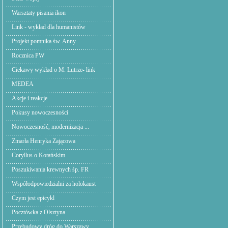
Warsztaty pisania ikon
Link - wykład dla humanistów
Projekt pomnika św. Anny
Rocznica PW
Ciekawy wykład o M. Lutrze- link
MEDEA
Akcje i reakcje
Pokusy nowoczesności
Nowoczesność, modernizacja ...
Zmarła Henryka Zającowa
Coryllus o Kotańskim
Poszukiwania krewnych śp. FR
Współodpowiedzialni za holokaust
Czym jest epicykl
Pocztówka z Olsztyna
Przebudowy dróg do Warszawy