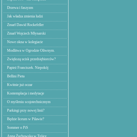
Drzewa i faszyzm
Jak władza zmienia ludzi
Zmarł Dawid Rockefeller
Zmarł Wojciech Młynarski
Nowe okna w kolegiacie
Modlitwa w Ogrodzie Oliwnym.
Zwiększą ucisk przedsiębiorców?
Papież Franciszek. Niepokój
Bellini Pieta
Kwitnie już oczar
Kontemplacja i medytacje
O myśleniu scojotechnicznym
Parkingi przy nowej linii?
Będzie liceum w Pilawie?
Sommer o PiS
Anna Żochowska w Trójce