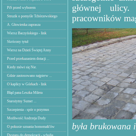
głównej ulicy
PiS przed wyborem
pracowników magi
Struzik o pomyśle Tchórzewskiego
A. Głowienka zaprasza
Wiersz Baczyńskiego - link
Skrócony tytuł
Wiersz na Dzień Świętej Anny
Przed przekazaniem dotacji ...
Kiedy mówi się Nie.
Gdzie zastosowano najpierw ...
O kaplicy w Górkach - link
Błąd pana Leszka Milera
Starożytny Sumer ...
Szczepienia - spór o przymus
Możliwość Andrzeja Dudy
była brukowana i 
O pokusie uznania homomałż'ów
Dystans do demokracji - scholia