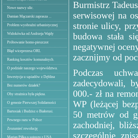
Burmistrz Tadeus
Nowe nazwy ulic.
serwisowej na os
Damian Mączarski zaprasza ...
stronie ulicy, p
Problem wyobraźni urbanistycznej
budowa stała s
Widokówka od Andrzeja Wajdy
Próbowanie homo-pieszczot
negatywnej oceny
Błąd wiceprezesa ORL
zacznijmy od poc
Ranking kosztów komunalnych.
O podziale naszego województwa.
Podczas uchwa
Inwestycja u sąsiadów z Dęblina
zadecydowali, b
Bez numerów działek?
000.- zł na remo
Oby strażnica była piękna.
WP (leżącej bez
O genezie Pierwszej Solidarności
Bartosiak i Budzisz o Białorusi.
50 metrów od głó
Pewnego razu w Polsce
zachodniej, bli
Zrozumieć rewolucję
szczególnie zni
Marian Piłka o sojuszu z USA