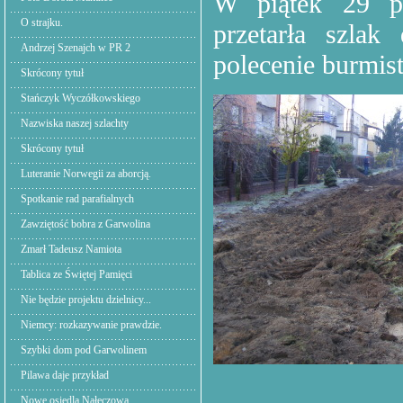
W piątek 29 pa
O strajku.
przetarła szla
Andrzej Szenajch w PR 2
polecenie burmist
Skrócony tytuł
Stańczyk Wyczółkowskiego
Nazwiska naszej szlachty
Skrócony tytuł
Luteranie Norwegii za aborcją.
Spotkanie rad parafialnych
Zawziętość bobra z Garwolina
Zmarł Tadeusz Namiota
Tablica ze Świętej Pamięci
Nie będzie projektu dzielnicy...
Niemcy: rozkazywanie prawdzie.
Szybki dom pod Garwolinem
Pilawa daje przykład
Nowe osiedla Nałęczowa