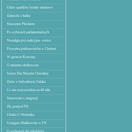
Gdzie spadłyby bomby atomowe
Zaduszki z haiku
Straszenie Płockiem
Po wyborach parlamentarnych
Nostalgia jest reakcyjna- wiersz
Prywatna podstawówka w Chotyni
W sprawie Korwina ...
O ateizmie służbowym
Szóste Dni Muzyki Chóralnej
Znów o Jedwabnym Szlaku
Co ma oczyszczalnia za 40 mln ..
Sensownie o imigracji
Zły pomysł PiS
Ulotka G.Woźniaka
Grzegorz Mańkowski w FN
O wyborach dla młodzieży