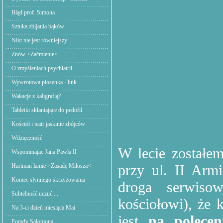
Błąd prof. Simona
Sztuka zbijania bąków
Nikt nie jest równiejszy ...
Znów >Zaćmienie<
O zmyśleniach psychiatrii
Wywrotowa piosenka - link
Wakacje z kaligrafią?
Tabletki skłaniające do pedofil
Kościół i teatr jaskinie zbójców
Wdzięczność
W lecie został
Wspominając Jana Pawła II
przy ul. II Arm
Hartman łamie >Zasadę Miłosza<
Koniec słynnego skrzyżowania
droga serwisow
Subtelność uczuć ...
kościołowi), że
Na 3-ci dzień miesiąca Mai
jest
na polecen
Porady Salomona