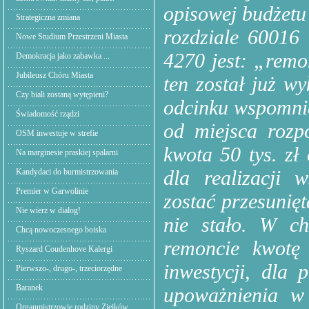
opisowej budżetu 
Strategiczna zmiana
rozdziale 60016
Nowe Studium Przestrzeni Miasta
4270 jest: „remo
Demokracja jako zabawka ...
Jubileusz Chóru Miasta
ten został już w
Czy biali zostaną wytępieni?
odcinku wspomni
Świadomość rządzi
od miejsca rozp
OSM inwestuje w strefie
kwota 50 tys. zł
Na marginesie praskiej spalarni
dla realizacji 
Kandydaci do burmistrzowania
Premier w Garwolinie
zostać przesunię
Nie wierz w dialog!
nie stało. W c
Chcą nowoczesnego boiska
remoncie kwotę 
Ryszard Coudenhove Kalergi
inwestycji, dla 
Pierwszo-, drugo-, trzeciorzędne
Baranek
upoważnienia w
Organmistrzowie rodziny Ziejków