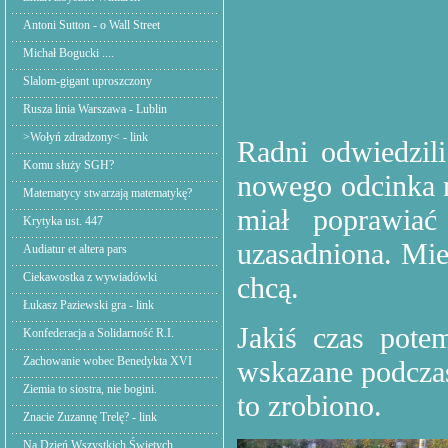
Antoni Sutton - o Wall Street
Michał Bogucki ....
Slalom-gigant uproszczony
Rusza linia Warszawa - Lublin
>Wołyń zdradzony< - link
Radni odwiedzili
Komu służy SGH?
nowego odcinka n
Matematycy stwarzają matematykę?
miał poprawiać 
Krytyka ust. 447
uzasadniona. Mie
Audiatur et altera pars
Ciekawostka z wywiadówki
chcą.
Łukasz Paziewski gra - link
Jakiś czas pot
Konfederacja a Solidarność R.I.
Zachowanie wobec Benedykta XVI
wskazane podczas
Ziemia to siostra, nie bogini.
to zrobiono.
Znacie Zuzannę Trelę? - link
Na Dzień Wszystkich Świętych