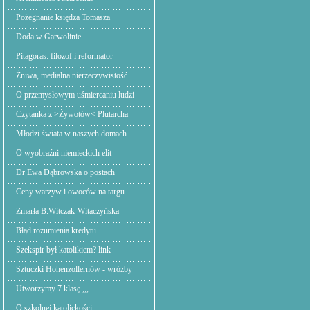
Pożegnanie księdza Tomasza
Doda w Garwolinie
Pitagoras: filozof i reformator
Żniwa, medialna nierzeczywistość
O przemysłowym uśmiercaniu ludzi
Czytanka z >Żywotów< Plutarcha
Młodzi świata w naszych domach
O wyobraźni niemieckich elit
Dr Ewa Dąbrowska o postach
Ceny warzyw i owoców na targu
Zmarła B.Witczak-Witaczyńska
Błąd rozumienia kredytu
Szekspir był katolikiem? link
Sztuczki Hohenzollernów - wrózby
Utworzymy 7 klasę ,,,
O szkolnej katolickości.