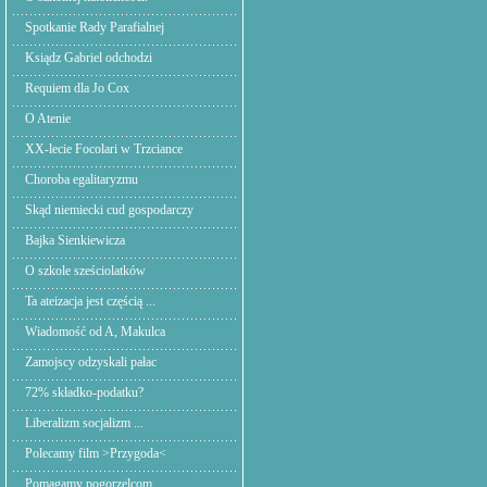
Spotkanie Rady Parafialnej
Ksiądz Gabriel odchodzi
Requiem dla Jo Cox
O Atenie
XX-lecie Focolari w Trzciance
Choroba egalitaryzmu
Skąd niemiecki cud gospodarczy
Bajka Sienkiewicza
O szkole sześciolatków
Ta ateizacja jest częścią ...
Wiadomość od A, Makulca
Zamojscy odzyskali pałac
72% składko-podatku?
Liberalizm socjalizm ...
Polecamy film >Przygoda<
Pomagamy pogorzelcom