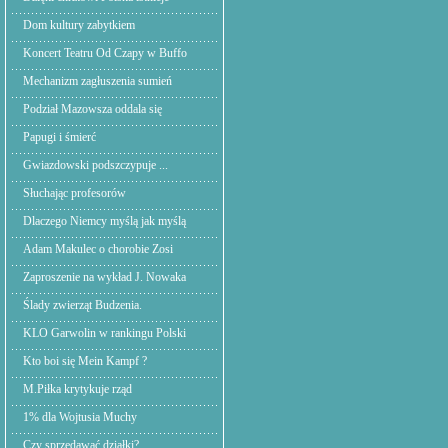
Dom kultury zabytkiem
Koncert Teatru Od Czapy w Buffo
Mechanizm zagłuszenia sumień
Podział Mazowsza oddala się
Papugi i śmierć
Gwiazdowski podszczypuje ...
Słuchając profesorów
Dlaczego Niemcy myślą jak myślą
Adam Makulec o chorobie Zosi
Zaproszenie na wykład J. Nowaka
Ślady zwierząt Budzenia.
KLO Garwolin w rankingu Polski
Kto boi się Mein Kampf ?
M.Piłka krytykuje rząd
1% dla Wojtusia Muchy
Czy sprzedawać działki?