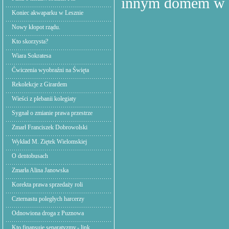
innym domem w 
Koniec akwaparku w Lesznie
Nowy kłopot rządu.
Kto skorzysta?
Wiara Sokratesa
Ćwiczenia wyobraźni na Święta
Rekolekcje z Girardem
Wieści z plebanii kolegiaty
Sygnał o zmianie prawa przestrze
Zmarł Franciszek Dobrowolski
Wykład M. Ziętek Wielomskiej
O dentobusach
Zmarła Alina Janowska
Korekta prawa sprzedaży roli
Czternastu poległych harcerzy
Odnowiona droga z Puznowa
Kto finansuje separatyzmy.- link