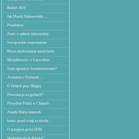
Budżet 2016
Jak Marek Dobrowolski ....
Przedmioty
Znów o opłacie adiacenckiej
Szwajcarskie wspomnienie
Rusza modernizacja naszej kolei
Michalkiewicz w Garwolinie
Sejm ograniczy burmistrzowanie?
Awantura o Trybunał ....
O Zielarni przy Długiej
Prowokacja na grobach?
Prezydent Polski w Chinach
Zmarła Maria Janaszek
konio: poseł wziął za mordę ...
O przyjęciu gości ŚDM
Modzelewski & Kluska?