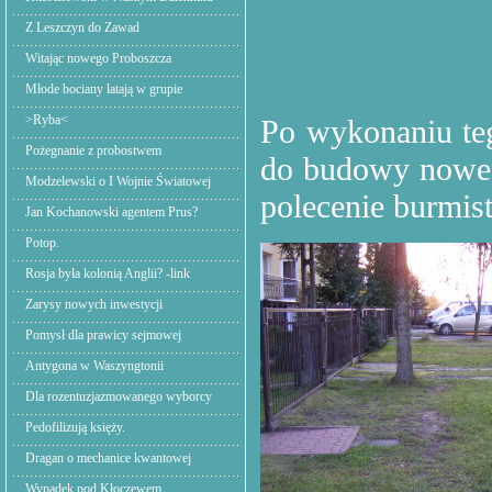
Z Leszczyn do Zawad
Witając nowego Proboszcza
Młode bociany latają w grupie
>Ryba<
Po wykonaniu te
Pożegnanie z probostwem
do budowy noweg
Modzelewski o I Wojnie Światowej
polecenie burmist
Jan Kochanowski agentem Prus?
Potop.
Rosja była kolonią Anglii? -link
Zarysy nowych inwestycji
Pomysł dla prawicy sejmowej
Antygona w Waszyngtonii
Dla rozentuzjazmowanego wyborcy
Pedofilizują księży.
Dragan o mechanice kwantowej
Wypadek pod Kłoczewem