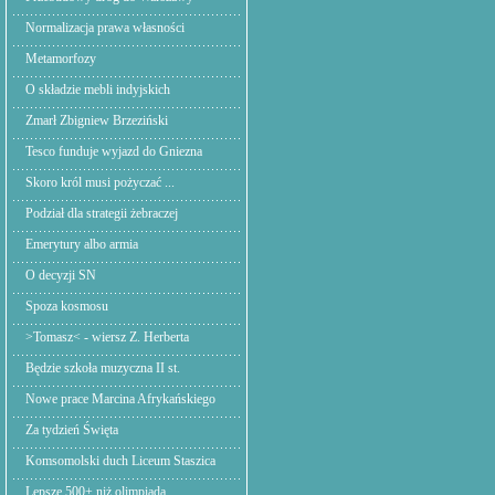
Normalizacja prawa własności
Metamorfozy
O składzie mebli indyjskich
Zmarł Zbigniew Brzeziński
Tesco funduje wyjazd do Gniezna
Skoro król musi pożyczać ...
Podział dla strategii żebraczej
Emerytury albo armia
O decyzji SN
Spoza kosmosu
>Tomasz< - wiersz Z. Herberta
Będzie szkoła muzyczna II st.
Nowe prace Marcina Afrykańskiego
Za tydzień Święta
Komsomolski duch Liceum Staszica
Lepsze 500+ niż olimpiada