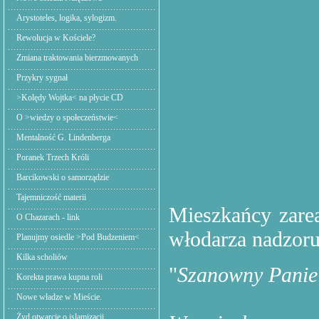
Arystoteles, logika, sylogizm.
Rewolucja w Kościele?
Zmiana traktowania bierzmowanych
Przykry sygnał
>Kolędy Wojtka< na płycie CD
O >wiedzy o społeczeństwie<
Mentalność G. Lindenberga
Poranek Trzech Króli
Barcikowski o samorządzie
Tajemniczość materii
Mieszkańcy zarea
O Chazarach - link
włodarza nadzor
Planujmy osiedle >Pod Budzeniem<
Kilka scholiów
"
Szanowny Panie 
Korekta prawa kupna roli
Nowe władze w Mieście.
Żyd otwarcie o islamizacji