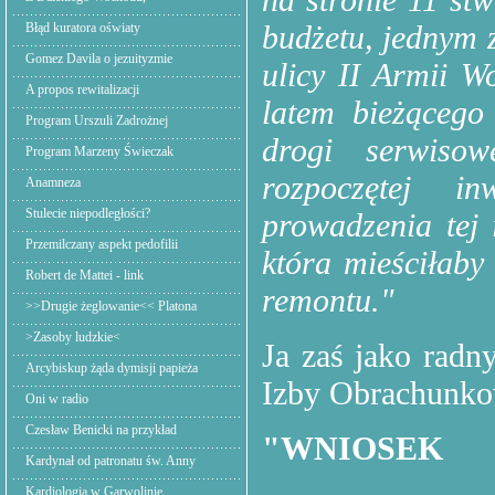
budżetu, jednym 
Błąd kuratora oświaty
Gomez Davila o jezuityzmie
ulicy II Armii W
A propos rewitalizacji
latem bieżącego
Program Urszuli Zadrożnej
drogi serwiso
Program Marzeny Świeczak
rozpoczętej i
Anamneza
Stulecie niepodległości?
prowadzenia tej 
Przemilczany aspekt pedofilii
która mieściłaby
Robert de Mattei - link
remontu."
>>Drugie żeglowanie<< Platona
>Zasoby ludzkie<
Ja zaś jako radn
Arcybiskup żąda dymisji papieża
Izby Obrachunkow
Oni w radio
Czesław Benicki na przykład
"WNIOSEK
Kardynał od patronatu św. Anny
Kardiologia w Garwolinie