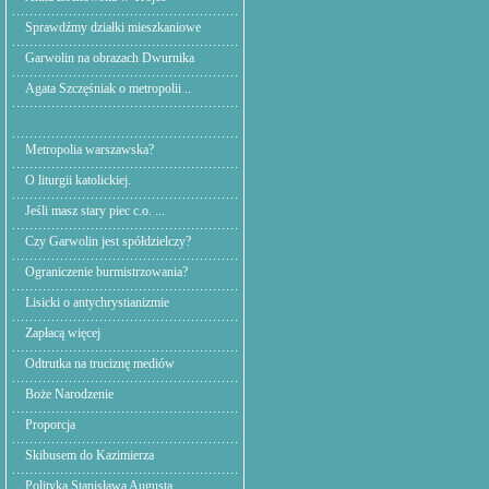
Sprawdźmy działki mieszkaniowe
Garwolin na obrazach Dwurnika
Agata Szczęśniak o metropolii ..
Metropolia warszawska?
O liturgii katolickiej.
Jeśli masz stary piec c.o. ...
Czy Garwolin jest spółdzielczy?
Ograniczenie burmistrzowania?
Lisicki o antychrystianizmie
Zapłacą więcej
Odtrutka na truciznę mediów
Boże Narodzenie
Proporcja
Skibusem do Kazimierza
Polityka Stanisława Augusta