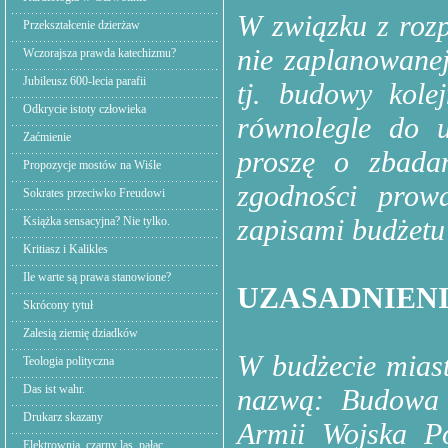
W związku z roz
Przekształcenie dzierżaw
nie zaplanowanej
Wczorajsza prawda katechizmu?
Jubileusz 600-lecia parafii
tj. budowy kole
Odkrycie istoty człowieka
równolegle do u
Zaćmienie
proszę o zbada
Propozycje mostów na Wiśle
zgodności prowa
Sokrates przeciwko Freudowi
zapisami budżet
Książka sensacyjna? Nie tylko.
Kritiasz i Kalikles
Ile warte są prawa stanowione?
UZASADNIEN
Skrócony tytuł
Zalesią ziemię dziadków
W budżecie mias
Teologia polityczna
Das ist wahr.
nazwą: Budowa d
Drukarz skazany
Armii Wojska Po
Elektrownia. czarny las, pałac.