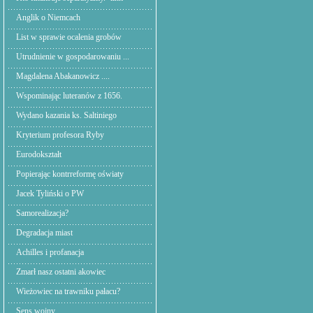
Anglik o Niemcach
List w sprawie ocalenia grobów
Utrudnienie w gospodarowaniu ...
Magdalena Abakanowicz ....
Wspominając luteranów z 1656.
Wydano kazania ks. Saltiniego
Kryterium profesora Ryby
Eurodokształt
Popierając kontrreformę oświaty
Jacek Tyliński o PW
Samorealizacja?
Degradacja miast
Achilles i profanacja
Zmarł nasz ostatni akowiec
Wieżowiec na trawniku pałacu?
Sens wojny