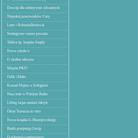
Dowcip dla selektywnie odważnych
Niepokój pracowników Cory
Luter i Hohenzollernowie
Strategiczne szanse powiatu
Tablica śp. księdza Szajdy
Nowa szkoła w
O służbie zdrowia
Miejski PKS?
Orlik i Maks
Konrad Hejmo w kolegiacie
Nasz teatr w Polskim Radio
Lifting facjat zamiast fabryk
Okręt Tezeusza in vitro
Nowa książka G.Maciejewskiego
Banki przejmują Grecję.
O własności państwowej