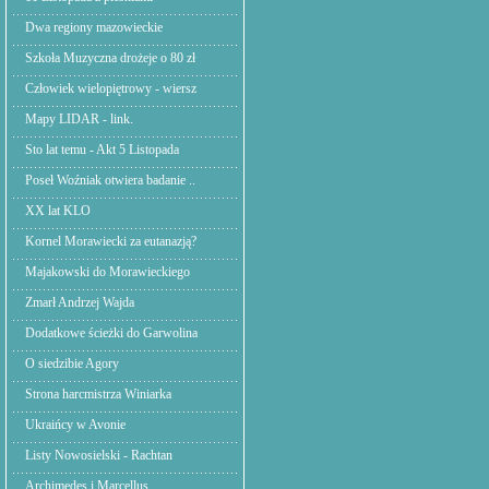
Dwa regiony mazowieckie
Szkoła Muzyczna drożeje o 80 zł
Człowiek wielopiętrowy - wiersz
Mapy LIDAR - link.
Sto lat temu - Akt 5 Listopada
Poseł Woźniak otwiera badanie ..
XX lat KLO
Kornel Morawiecki za eutanazją?
Majakowski do Morawieckiego
Zmarł Andrzej Wajda
Dodatkowe ścieżki do Garwolina
O siedzibie Agory
Strona harcmistrza Winiarka
Ukraińcy w Avonie
Listy Nowosielski - Rachtan
Archimedes i Marcellus