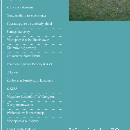
Z Lucina - skrótem.
Nasz żandarm na emeryturze
Poprawią prawo sprzedaży ziemi
Pamięci harcerzy
Maciejewski o św. Stanisławie
Tak mówi się prawdę
Zniszczenie Notre Dame
Przemówił papież Benedykt XVI
O kawie
Żoliborz, urbanistyczny koszmar?
Z KLO
Mapa bez kościołów? W Google'u.
O argumentowaniu
Wielomski za Konfederacją
Maciejewski w Stężycy
Foto Dorota Makulec