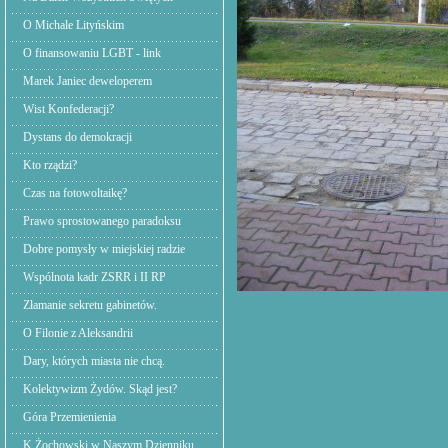
O Michale Lityńskim
O finansowaniu LGBT - link
Marek Janiec deweloperem
Wist Konfederacji?
Dystans do demokracji
Kto rządzi?
Czas na fotowoltaikę?
Prawo sprostowanego paradoksu
Dobre pomysły w miejskiej radzie
Wspólnota kadr ZSRR i II RP
Złamanie sekretu gabinetów.
O Filonie z Aleksandrii
Dary, których miasta nie chcą.
Kolektywizm Żydów. Skąd jest?
Góra Przemienienia
K.Żochowski w Naszym Dzienniku