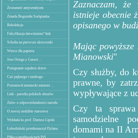
Zaznaczam, że w
Zrozumieć antysemityzm
istnieje obecnie 
Zmarła Bogumiła Szelążanka
opisanego w budż
Rekolekcja
Falsyfikacja darwinizmu? link
Scholia na pierwsze skowronki
Mając powyższe 
Wiersz dla papieża
Mianowski
"
Jose Ortega y Gasset ...
Pożegnanie szpaleru drzew
Czy służby, do k
Cuś pięknego i niedrogo
prawne, by zatrz
Przemówił niemiecki minister ...
wypływające z u
Link - parodia polskich obozów
Znów o odpowiedzialności narodu
Czy ta sprawa 
O nowej siedzibie starostwa
samodzielne po
Wykłada ks.prof. Dariusz Lipski
domami na II Ar
Łobodziński przetłumaczył Dylana
Piłka o możliwościach PiS