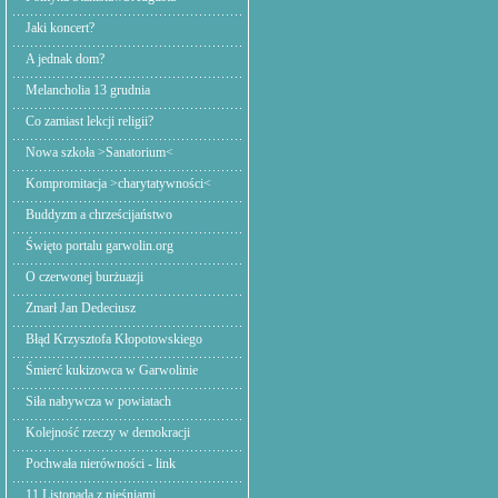
Jaki koncert?
A jednak dom?
Melancholia 13 grudnia
Co zamiast lekcji religii?
Nowa szkoła >Sanatorium<
Kompromitacja >charytatywności<
Buddyzm a chrześcijaństwo
Święto portalu garwolin.org
O czerwonej burżuazji
Zmarł Jan Dedeciusz
Błąd Krzysztofa Kłopotowskiego
Śmierć kukizowca w Garwolinie
Siła nabywcza w powiatach
Kolejność rzeczy w demokracji
Pochwała nierówności - link
11 Listopada z pieśniami