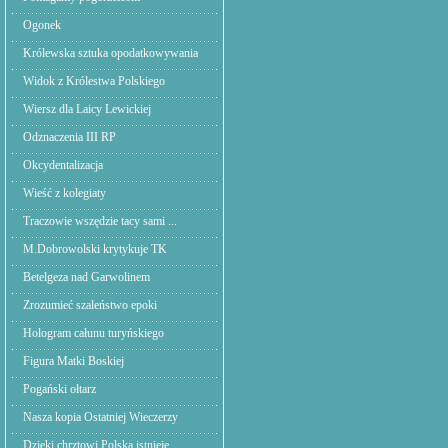
Ogonek
Królewska sztuka opodatkowywania
Widok z Królestwa Polskiego
Wiersz dla Laicy Lewickiej
Odznaczenia III RP
Okcydentalizacja
Wieść z kolegiaty
Traczowie wszędzie tacy sami ...
M.Dobrowolski krytykuje TK
Betelgeza nad Garwolinem
Zrozumieć szaleństwo epoki
Hologram całunu turyńskiego
Figura Matki Boskiej
Pogański ołtarz
Nasza kopia Ostatniej Wieczerzy
Dzięki chrztowi Polska istnieje