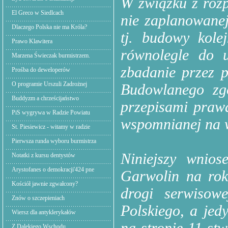
W związku z roz
El Greco w Siedlcach
nie zaplanowanej
Dlaczego Polska nie ma Króla?
tj. budowy kole
Prawo Klawitera
równolegle do u
Marzena Świeczak burmistrzem.
zbadanie przez 
Prośba do deweloperów
O programie Urszuli Zadrożnej
Budowlanego zg
Buddyzm a chrześcijaństwo
przepisami praw
PiS wygrywa w Radzie Powiatu
wspomnianej na w
St. Piesiewicz - witamy w radzie
Pierwsza runda wyboru burmistrza
Niniejszy wnio
Notatki z kursu dentystów
Arystofanes o demokracji'424 pne
Garwolin na ro
Kościół jawnie zgwałcony?
drogi serwisow
Znów o szczepieniach
Polskiego, a jedy
Wiersz dla antyklerykałów
na stronie 11 stw
Z Dalekiego Wschodu,