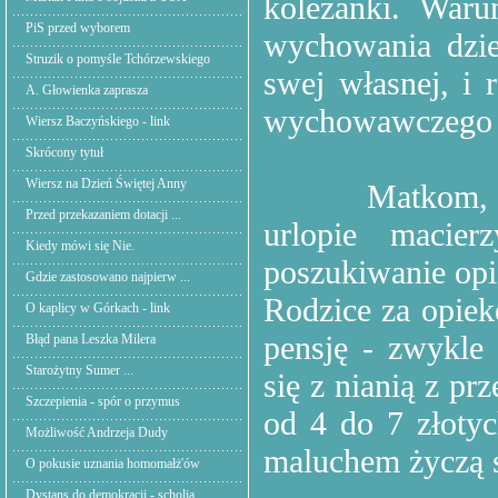
koleżanki. Waru
PiS przed wyborem
wychowania dziec
Struzik o pomyśle Tchórzewskiego
swej własnej, i
A. Głowienka zaprasza
wychowawczego j
Wiersz Baczyńskiego - link
Skrócony tytuł
Wiersz na Dzień Świętej Anny
Matkom, 
Przed przekazaniem dotacji ...
urlopie macier
Kiedy mówi się Nie.
poszukiwanie opie
Gdzie zastosowano najpierw ...
Rodzice za opiek
O kaplicy w Górkach - link
pensję - zwykle 
Błąd pana Leszka Milera
Starożytny Sumer ...
się z nianią z pr
Szczepienia - spór o przymus
od 4 do 7 złotyc
Możliwość Andrzeja Dudy
maluchem życzą s
O pokusie uznania homomałż'ów
Dystans do demokracji - scholia