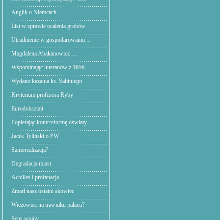
Anglik o Niemcach
List w sprawie ocalenia grobów
Utrudnienie w gospodarowaniu ...
Magdalena Abakanowicz ....
Wspominając luteranów z 1656.
Wydano kazania ks. Saltiniego
Kryterium profesora Ryby
Eurodokształt
Popierając kontrreformę oświaty
Jacek Tyliński o PW
Samorealizacja?
Degradacja miast
Achilles i profanacja
Zmarł nasz ostatni akowiec
Wieżowiec na trawniku pałacu?
Sens wojny