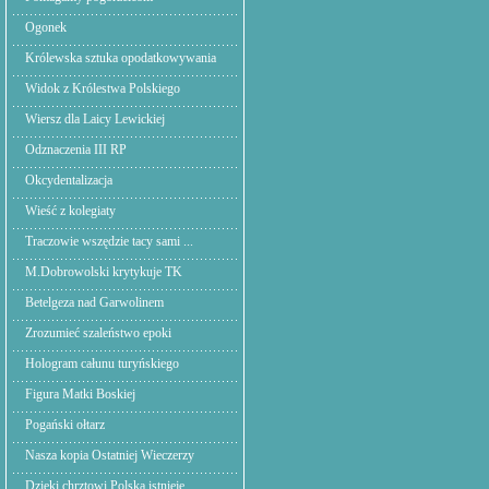
Ogonek
Królewska sztuka opodatkowywania
Widok z Królestwa Polskiego
Wiersz dla Laicy Lewickiej
Odznaczenia III RP
Okcydentalizacja
Wieść z kolegiaty
Traczowie wszędzie tacy sami ...
M.Dobrowolski krytykuje TK
Betelgeza nad Garwolinem
Zrozumieć szaleństwo epoki
Hologram całunu turyńskiego
Figura Matki Boskiej
Pogański ołtarz
Nasza kopia Ostatniej Wieczerzy
Dzięki chrztowi Polska istnieje