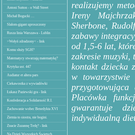
realizujemy met
Antoni Sutton - o Wall Street
Ireny Majchrza
Michał Bogucki ....
Sherbone, Rudol
Slalom-gigant uproszczony
Rusza linia Warszawa - Lublin
zabawy integracy
>Wołyń zdradzony< - link
od 1,5-6 lat, któ
Komu służy SGH?
zakresie muzyki, 
Matematycy stwarzają matematykę?
kontakt dziecka 
Krytyka ust. 447
w towarzystwie
Audiatur et altera pars
Ciekawostka z wywiadówki
przygotowująca 
Łukasz Paziewski gra - link
Placówka funkc
Konfederacja a Solidarność R.I.
gwarantuje dzi
Zachowanie wobec Benedykta XVI
indywidualną diet
Ziemia to siostra, nie bogini.
Znacie Zuzannę Trelę? - link
Na Dzień Wszystkich Świętych