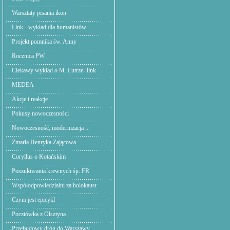
Warsztaty pisania ikon
Link - wykład dla humanistów
Projekt pomnika św. Anny
Rocznica PW
Ciekawy wykład o M. Lutrze- link
MEDEA
Akcje i reakcje
Pokusy nowoczesności
Nowoczesność, modernizacja ...
Zmarła Henryka Zającowa
Coryllus o Kotańskim
Poszukiwania krewnych śp. FR
Współodpowiedzialni za holokaust
Czym jest epicykl
Pocztówka z Olsztyna
Przebudowy dróg do Warszawy