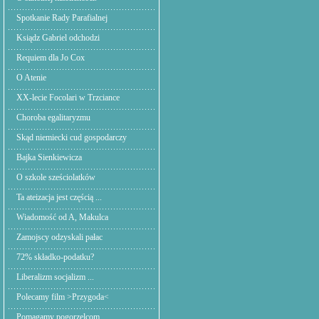
Spotkanie Rady Parafialnej
Ksiądz Gabriel odchodzi
Requiem dla Jo Cox
O Atenie
XX-lecie Focolari w Trzciance
Choroba egalitaryzmu
Skąd niemiecki cud gospodarczy
Bajka Sienkiewicza
O szkole sześciolatków
Ta ateizacja jest częścią ...
Wiadomość od A, Makulca
Zamojscy odzyskali pałac
72% składko-podatku?
Liberalizm socjalizm ...
Polecamy film >Przygoda<
Pomagamy pogorzelcom