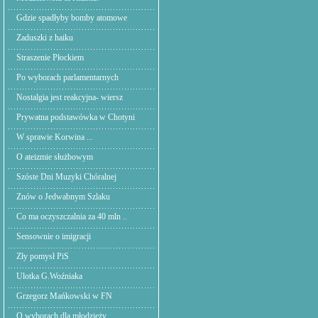
Gdzie spadłyby bomby atomowe
Zaduszki z haiku
Straszenie Płockiem
Po wyborach parlamentarnych
Nostalgia jest reakcyjna- wiersz
Prywatna podstawówka w Chotyni
W sprawie Korwina ...
O ateizmie służbowym
Szóste Dni Muzyki Chóralnej
Znów o Jedwabnym Szlaku
Co ma oczyszczalnia za 40 mln ..
Sensownie o imigracji
Zły pomysł PiS
Ulotka G.Woźniaka
Grzegorz Mańkowski w FN
O wyborach dla młodzieży