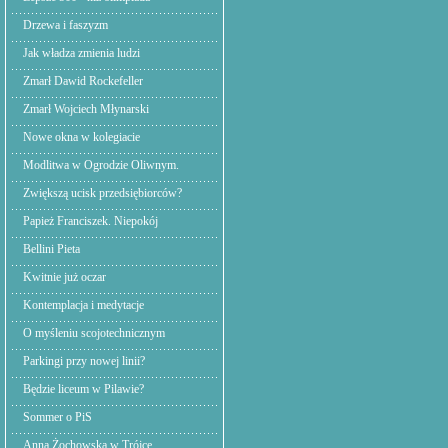
Drzewa i faszyzm
Jak władza zmienia ludzi
Zmarł Dawid Rockefeller
Zmarł Wojciech Młynarski
Nowe okna w kolegiacie
Modlitwa w Ogrodzie Oliwnym.
Zwiększą ucisk przedsiębiorców?
Papież Franciszek. Niepokój
Bellini Pieta
Kwitnie już oczar
Kontemplacja i medytacje
O myśleniu scojotechnicznym
Parkingi przy nowej linii?
Będzie liceum w Pilawie?
Sommer o PiS
Anna Żochowska w Trójce