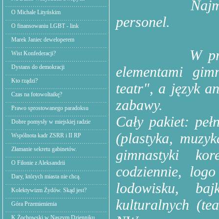
Najm
O Michale Lityńskim
personel.
O finansowaniu LGBT - link
Marek Janiec deweloperem
W pr
Wist Konfederacji?
Dystans do demokracji
elementami gimn
Kto rządzi?
teatr", a język a
Czas na fotowoltaikę?
zabawy.
Prawo sprostowanego paradoksu
Cały pakiet: peł
Dobre pomysły w miejskiej radzie
(plastyka, muzy
Wspólnota kadr ZSRR i II RP
Złamanie sekretu gabinetów.
gimnastyki kor
O Filonie z Aleksandrii
codziennie, log
Dary, których miasta nie chcą.
lodowisku, baj
Kolektywizm Żydów. Skąd jest?
kulturalnych (tea
Góra Przemienienia
K.Żochowski w Naszym Dzienniku