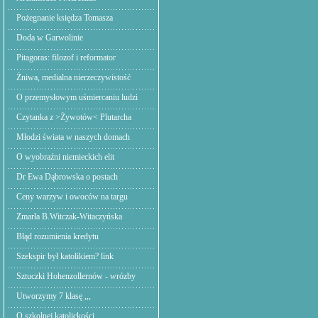
Pożegnanie księdza Tomasza
Doda w Garwolinie
Pitagoras: filozof i reformator
Żniwa, medialna nierzeczywistość
O przemysłowym uśmiercaniu ludzi
Czytanka z >Żywotów< Plutarcha
Młodzi świata w naszych domach
O wyobraźni niemieckich elit
Dr Ewa Dąbrowska o postach
Ceny warzyw i owoców na targu
Zmarła B.Witczak-Witaczyńska
Błąd rozumienia kredytu
Szekspir był katolikiem? link
Sztuczki Hohenzollernów - wrózby
Utworzymy 7 klasę ,,,
O szkolnej katolickości.