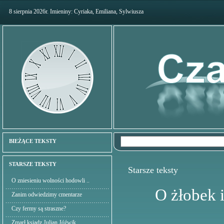
8 sierpnia 2026r. Imieniny: Cyriaka, Emiliana, Sylwiusza
BIEŻĄCE TEKSTY
STARSZE TEKSTY
Starsze teksty
O zniesieniu wolności hodowli ..
O żłobek 
Zanim odwiedzimy cmentarze
Czy fermy są straszne?
Zmarł ksiądz Julian Jóźwik