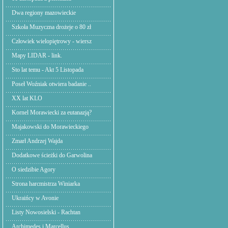
Dwa regiony mazowieckie
Szkoła Muzyczna drożeje o 80 zł
Człowiek wielopiętrowy - wiersz
Mapy LIDAR - link.
Sto lat temu - Akt 5 Listopada
Poseł Woźniak otwiera badanie ..
XX lat KLO
Kornel Morawiecki za eutanazją?
Majakowski do Morawieckiego
Zmarł Andrzej Wajda
Dodatkowe ścieżki do Garwolina
O siedzibie Agory
Strona harcmistrza Winiarka
Ukraińcy w Avonie
Listy Nowosielski - Rachtan
Archimedes i Marcellus