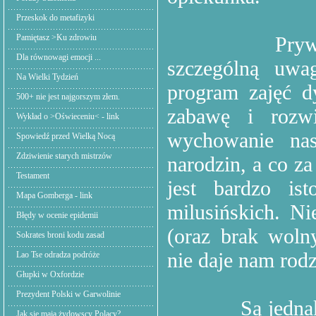
Przeskok do metafizyki
Pamiętasz >Ku zdrowiu
Pryw
Dla równowagi emocji ...
szczególną uwa
Na Wielki Tydzień
program zajęć d
500+ nie jest najgorszym złem.
zabawę i rozwi
Wykład o >Oświeceniu< - link
wychowanie na
Spowiedź przed Wielką Nocą
Zdziwienie starych mistrzów
narodzin, a co z
Testament
jest bardzo is
Mapa Gomberga - link
milusińskich. Ni
Błędy w ocenie epidemii
(oraz brak woln
Sokrates broni kodu zasad
nie daje nam rod
Lao Tse odradza podróże
Głupki w Oxfordzie
Prezydent Polski w Garwolinie
Są jedna
Jak się mają żydowscy Polacy?