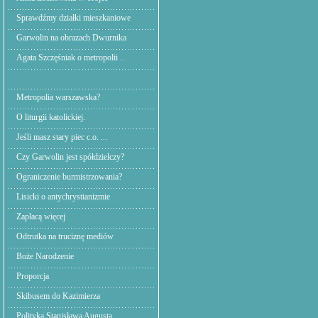
Sprawdźmy działki mieszkaniowe
Garwolin na obrazach Dwurnika
Agata Szczęśniak o metropolii ..
Metropolia warszawska?
O liturgii katolickiej.
Jeśli masz stary piec c.o. ...
Czy Garwolin jest spółdzielczy?
Ograniczenie burmistrzowania?
Lisicki o antychrystianizmie
Zapłacą więcej
Odtrutka na truciznę mediów
Boże Narodzenie
Proporcja
Skibusem do Kazimierza
Polityka Stanisława Augusta