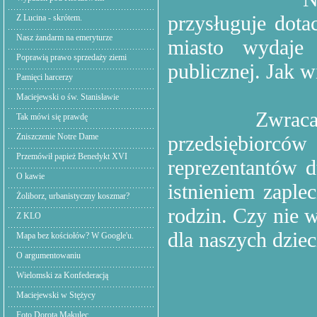
przysługuje dot
Z Lucina - skrótem.
Nasz żandarm na emeryturze
miasto wydaje
Poprawią prawo sprzedaży ziemi
publicznej. Jak w
Pamięci harcerzy
Maciejewski o św. Stanisławie
Zwraca
Tak mówi się prawdę
Zniszczenie Notre Dame
przedsiębiorców
Przemówił papież Benedykt XVI
reprezentantów 
O kawie
istnieniem zaple
Żoliborz, urbanistyczny koszmar?
rodzin. Czy nie
Z KLO
dla naszych dziec
Mapa bez kościołów? W Google'u.
O argumentowaniu
Wielomski za Konfederacją
Maciejewski w Stężycy
Foto Dorota Makulec