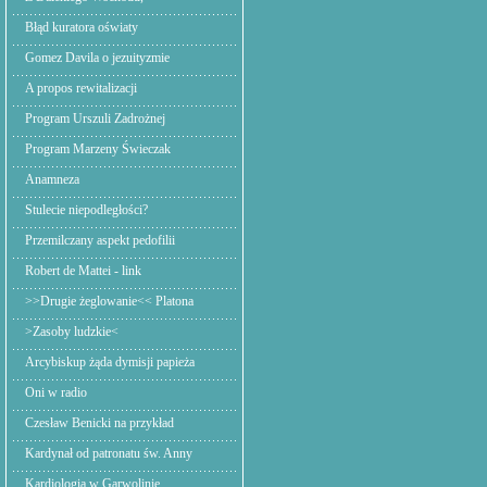
Błąd kuratora oświaty
Gomez Davila o jezuityzmie
A propos rewitalizacji
Program Urszuli Zadrożnej
Program Marzeny Świeczak
Anamneza
Stulecie niepodległości?
Przemilczany aspekt pedofilii
Robert de Mattei - link
>>Drugie żeglowanie<< Platona
>Zasoby ludzkie<
Arcybiskup żąda dymisji papieża
Oni w radio
Czesław Benicki na przykład
Kardynał od patronatu św. Anny
Kardiologia w Garwolinie