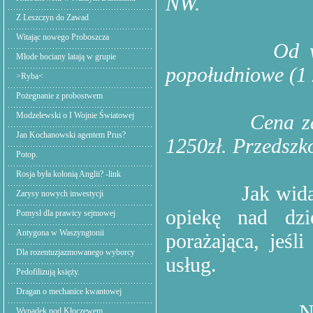
NW.
Z Leszczyn do Zawad
Witając nowego Proboszcza
Od w
Młode bociany latają w grupie
popołudniowe (1 
>Ryba<
Pożegnanie z probostwem
Modzelewski o I Wojnie Światowej
Cena z
Jan Kochanowski agentem Prus?
1250zł. Przedszk
Potop.
Rosja była kolonią Anglii? -link
Jak wid
Zarysy nowych inwestycji
opiekę nad dzi
Pomysł dla prawicy sejmowej
Antygona w Waszyngtonii
porażająca, jeś
Dla rozentuzjazmowanego wyborcy
usług.
Pedofilizują księży.
Dragan o mechanice kwantowej
N
Wypadek pod Kłoczewem