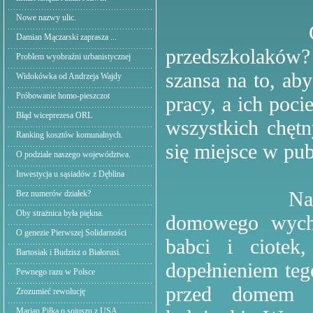
Nowe nazwy ulic.
Damian Mączarski zaprasza ...
przedszkolaków? 
Problem wyobraźni urbanistycznej
szansa na to, ab
Widokówka od Andrzeja Wajdy
Próbowanie homo-pieszczot
pracy, a ich poci
Błąd wiceprezesa ORL
wszystkich chętn
Ranking kosztów komunalnych.
się miejsce w pu
O podziale naszego województwa.
Inwestycja u sąsiadów z Dęblina
Naturalną sy
Bez numerów działek?
Oby strażnica była piękna.
domowego wycho
O genezie Pierwszej Solidarności
babci i ciotek
Bartosiak i Budzisz o Białorusi.
dopełnieniem teg
Pewnego razu w Polsce
przed domem p
Zrozumieć rewolucję
Marian Piłka o sojuszu z USA