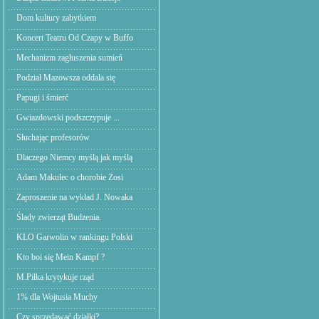
Dom kultury zabytkiem
Koncert Teatru Od Czapy w Buffo
Mechanizm zagłuszenia sumień
Podział Mazowsza oddala się
Papugi i śmierć
Gwiazdowski podszczypuje ...
Słuchając profesorów
Dlaczego Niemcy myślą jak myślą
Adam Makulec o chorobie Zosi
Zaproszenie na wykład J. Nowaka
Ślady zwierząt Budzenia.
KLO Garwolin w rankingu Polski
Kto boi się Mein Kampf ?
M.Piłka krytykuje rząd
1% dla Wojtusia Muchy
Czy sprzedawać działki?