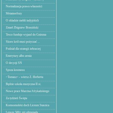
Normalizacja prawa własności
Metamorfozy
O składzie mebli indyjskich
Zmarł Zbigniew Brzeziński
Tesco funduje wyjazd do Gniezna
Skoro król musi pożyczać ...
Podział dla strategii żebraczej
Emerytury albo armia
O decyzji SN
Spoza kosmosu
>Tomasz< - wiersz Z. Herberta
Będzie szkoła muzyczna II st.
Nowe prace Marcina Afrykańskiego
Za tydzień Święta
Komsomolski duch Liceum Staszica
Lepsze 500+ niż olimpiada