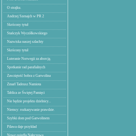
O strajku.
Andrzej Szenajch w PR 2
Skrócony tytuł
Stańczyk Wyczółkowskiego
Nazwiska naszej szlachty
Skrócony tytuł
Luteranie Norwegii za aborcją.
Spotkanie rad parafialnych
Zawziętość bobra z Garwolina
Zmarł Tadeusz Namiota
Tablica ze Świętej Pamięci
Nie będzie projektu dzielnicy...
Niemcy: rozkazywanie prawdzie.
Szybki dom pod Garwolinem
Pilawa daje przykład
Nowe osiedla Nałęczowa