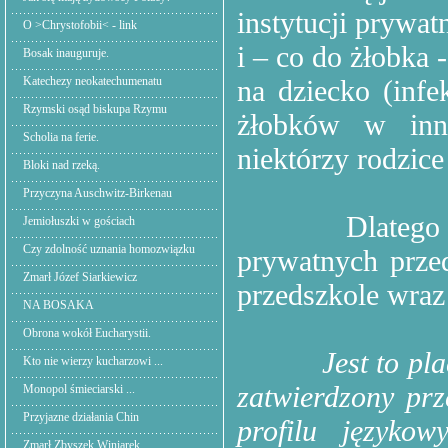
instytucji prywat
O >Chrystofobii< - link
i – co do żłobka
Bosak inauguruje.
Katechezy neokatechumenatu
na dziecko (infe
Rzymski osąd biskupa Rzymu
żłobków w inny
Scholia na ferie.
niektórzy rodzice
Bloki nad rzeką.
Przyczyna Auschwitz-Birkenau
Dlatego 
Jemiołuszki w gościach
Czy zdolność uznania homozwiązku
prywatnych prze
Zmarł Józef Siarkiewicz
przedszkole wraz
NA BOSAKA
Obrona wokół Eucharystii.
Jest to pl
Kto nie wierzy kucharzowi ...
zatwierdzony pr
Monopol śmieciarski ...
Przyjazne działania Chin
profilu języko
Zmarł Zbyszek Winiarek