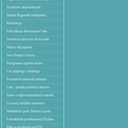
Zrozumieć antysemityzm
Zmarła Bogumiła Szelążanka
Rekolekcja
Falsyfikacja darwinizmu? link
Scholia na pierwsze skowronki
Wiersz dla papieża
Jose Ortega y Gasset ...
Pożegnanie szpaleru drzew
Cuś pięknego i niedrogo
Przemówił niemiecki minister ...
Link - parodia polskich obozów
Znów o odpowiedzialności narodu
O nowej siedzibie starostwa
Wykłada ks.prof. Dariusz Lipski
Łobodziński przetłumaczył Dylana
Piłka o możliwościach PiS