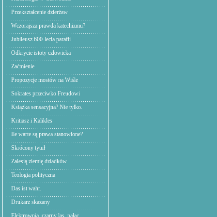
Przekształcenie dzierżaw
Wczorajsza prawda katechizmu?
Jubileusz 600-lecia parafii
Odkrycie istoty człowieka
Zaćmienie
Propozycje mostów na Wiśle
Sokrates przeciwko Freudowi
Książka sensacyjna? Nie tylko.
Kritiasz i Kalikles
Ile warte są prawa stanowione?
Skrócony tytuł
Zalesią ziemię dziadków
Teologia polityczna
Das ist wahr.
Drukarz skazany
Elektrownia. czarny las, pałac.