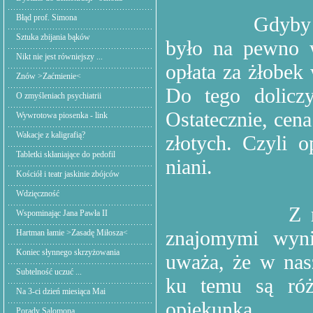
Błąd prof. Simona
Gdyby
Sztuka zbijania bąków
było na pewno w
Nikt nie jest równiejszy ...
opłata za żłobek
Znów >Zaćmienie<
Do tego doliczy
O zmyśleniach psychiatrii
Ostatecznie, cen
Wywrotowa piosenka - link
Wakacje z kaligrafią?
złotych. Czyli 
Tabletki skłaniające do pedofil
niani.
Kościół i teatr jaskinie zbójców
Wdzięczność
Z 
Wspominając Jana Pawła II
znajomymi wyni
Hartman łamie >Zasadę Miłosza<
Koniec słynnego skrzyżowania
uważa, że w nas
Subtelność uczuć ...
ku temu są ró
Na 3-ci dzień miesiąca Mai
opiekunka.
Porady Salomona