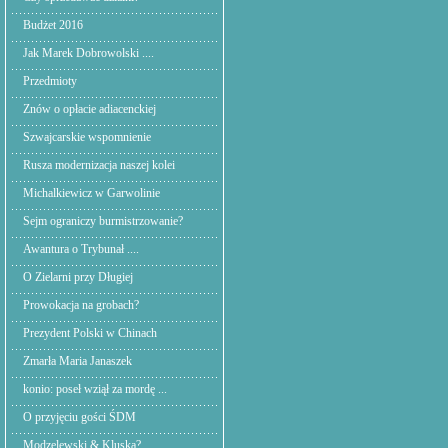
Budżet 2016
Jak Marek Dobrowolski ....
Przedmioty
Znów o opłacie adiacenckiej
Szwajcarskie wspomnienie
Rusza modernizacja naszej kolei
Michalkiewicz w Garwolinie
Sejm ograniczy burmistrzowanie?
Awantura o Trybunał ....
O Zielarni przy Długiej
Prowokacja na grobach?
Prezydent Polski w Chinach
Zmarła Maria Janaszek
konio: poseł wziął za mordę ...
O przyjęciu gości ŚDM
Modzelewski & Kluska?