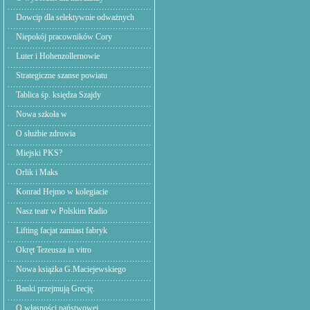
Dowcip dla selektywnie odważnych
Niepokój pracowników Cory
Luter i Hohenzollernowie
Strategiczne szanse powiatu
Tablica śp. księdza Szajdy
Nowa szkoła w
O służbie zdrowia
Miejski PKS?
Orlik i Maks
Konrad Hejmo w kolegiacie
Nasz teatr w Polskim Radio
Lifting facjat zamiast fabryk
Okręt Tezeusza in vitro
Nowa książka G.Maciejewskiego
Banki przejmują Grecję.
O własności państwowej