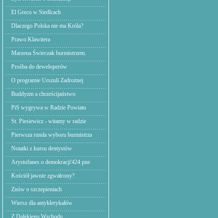
El Greco w Siedlcach
Dlaczego Polska nie ma Króla?
Prawo Klawitera
Marzena Świeczak burmistrzem.
Prośba do deweloperów
O programie Urszuli Zadrożnej
Buddyzm a chrześcijaństwo
PiS wygrywa w Radzie Powiatu
St. Piesiewicz - witamy w radzie
Pierwsza runda wyboru burmistrza
Notatki z kursu dentystów
Arystofanes o demokracji'424 pne
Kościół jawnie zgwałcony?
Znów o szczepieniach
Wiersz dla antyklerykałów
Z Dalekiego Wschodu,