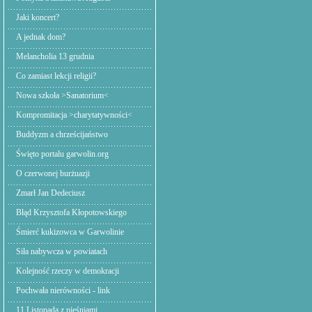
Jaki koncert?
A jednak dom?
Melancholia 13 grudnia
Co zamiast lekcji religii?
Nowa szkoła >Sanatorium<
Kompromitacja >charytatywności<
Buddyzm a chrześcijaństwo
Święto portalu garwolin.org
O czerwonej burżuazji
Zmarł Jan Dedeciusz
Błąd Krzysztofa Kłopotowskiego
Śmierć kukizowca w Garwolinie
Siła nabywcza w powiatach
Kolejność rzeczy w demokracji
Pochwała nierówności - link
11 Listopada z pieśniami