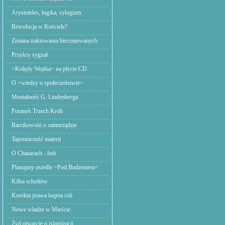
Arystoteles, logika, sylogizm.
Rewolucja w Kościele?
Zmiana traktowania bierzmowanych
Przykry sygnał
>Kolędy Wojtka< na płycie CD
O >wiedzy o społeczeństwie<
Mentalność G. Lindenberga
Poranek Trzech Króli
Barcikowski o samorządzie
Tajemniczość materii
O Chazarach - link
Planujmy osiedle >Pod Budzeniem<
Kilka scholiów
Korekta prawa kupna roli
Nowe władze w Mieście.
Żyd otwarcie o islamizacji