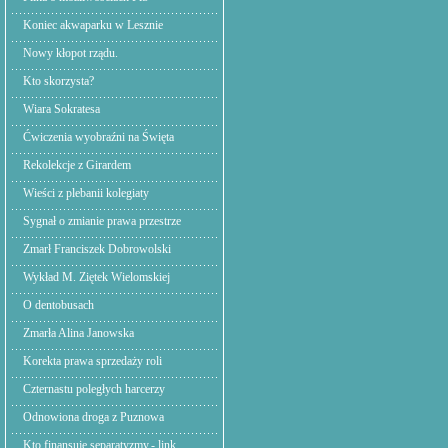
Koniec akwaparku w Lesznie
Nowy kłopot rządu.
Kto skorzysta?
Wiara Sokratesa
Ćwiczenia wyobraźni na Święta
Rekolekcje z Girardem
Wieści z plebanii kolegiaty
Sygnał o zmianie prawa przestrze
Zmarł Franciszek Dobrowolski
Wykład M. Ziętek Wielomskiej
O dentobusach
Zmarła Alina Janowska
Korekta prawa sprzedaży roli
Czternastu poległych harcerzy
Odnowiona droga z Puznowa
Kto finansuje separatyzmy.- link