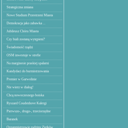
Strategiczna zmiana
Nowe Studium Przestrzeni Miasta
Demokracja jako zabawka ...
Jubileusz Chóru Miasta
Czy biali zostaną wytępieni?
Świadomość rządzi
OSM inwestuje w strefie
Na marginesie praskiej spalarni
Kandydaci do burmistrzowania
Premier w Garwolinie
Nie wierz w dialog!
Chcą nowoczesnego boiska
Ryszard Coudenhove Kalergi
Pierwszo-, drugo-, trzeciorzędne
Baranek
Organmistrzowie rodziny Ziejków