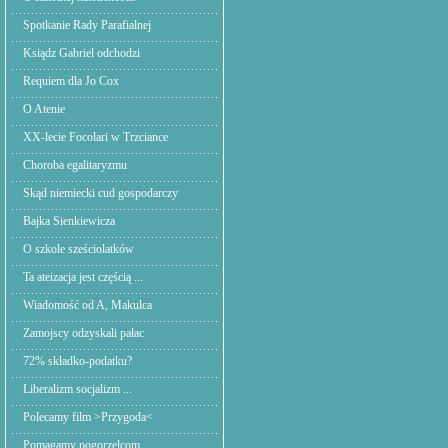
Spotkanie Rady Parafialnej
Ksiądz Gabriel odchodzi
Requiem dla Jo Cox
O Atenie
XX-lecie Focolari w Trzciance
Choroba egalitaryzmu
Skąd niemiecki cud gospodarczy
Bajka Sienkiewicza
O szkole sześciolatków
Ta ateizacja jest częścią ...
Wiadomość od A, Makulca
Zamojscy odzyskali pałac
72% składko-podatku?
Liberalizm socjalizm ...
Polecamy film >Przygoda<
Pomagamy pogorzelcom