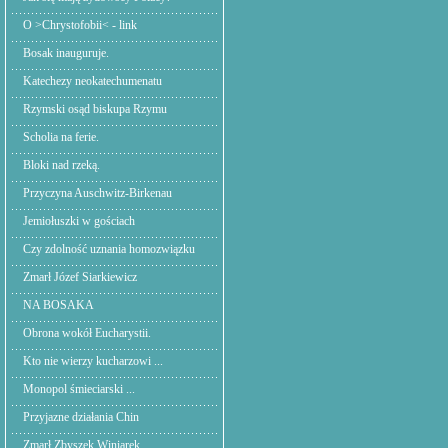
O >Chrystofobii< - link
Bosak inauguruje.
Katechezy neokatechumenatu
Rzymski osąd biskupa Rzymu
Scholia na ferie.
Bloki nad rzeką.
Przyczyna Auschwitz-Birkenau
Jemiołuszki w gościach
Czy zdolność uznania homozwiązku
Zmarł Józef Siarkiewicz
NA BOSAKA
Obrona wokół Eucharystii.
Kto nie wierzy kucharzowi ...
Monopol śmieciarski ...
Przyjazne działania Chin
Zmarł Zbyszek Winiarek