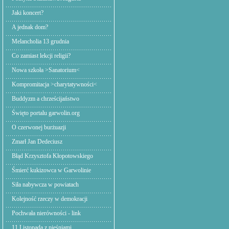
Jaki koncert?
A jednak dom?
Melancholia 13 grudnia
Co zamiast lekcji religii?
Nowa szkoła >Sanatorium<
Kompromitacja >charytatywności<
Buddyzm a chrześcijaństwo
Święto portalu garwolin.org
O czerwonej burżuazji
Zmarł Jan Dedeciusz
Błąd Krzysztofa Kłopotowskiego
Śmierć kukizowca w Garwolinie
Siła nabywcza w powiatach
Kolejność rzeczy w demokracji
Pochwała nierówności - link
11 Listopada z pieśniami