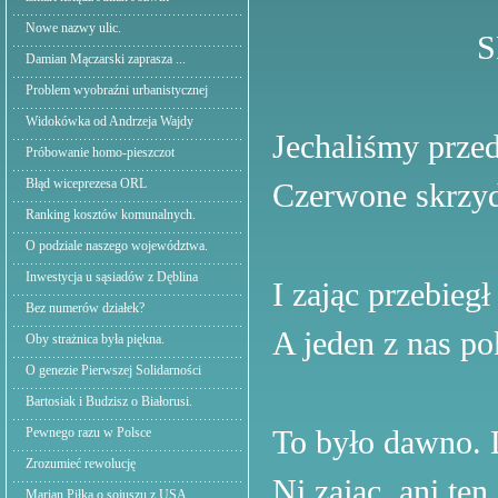
Nowe nazwy ulic.
SPOTK
Damian Mączarski zaprasza ...
Problem wyobraźni urbanistycznej
Widokówka od Andrzeja Wajdy
Jechaliśmy prze
Próbowanie homo-pieszczot
Błąd wiceprezesa ORL
Czerwone skrzyd
Ranking kosztów komunalnych.
O podziale naszego województwa.
Inwestycja u sąsiadów z Dęblina
I zając przebiegł
Bez numerów działek?
A jeden z nas po
Oby strażnica była piękna.
O genezie Pierwszej Solidarności
Bartosiak i Budzisz o Białorusi.
To było dawno. D
Pewnego razu w Polsce
Zrozumieć rewolucję
Ni zając, ani te
Marian Piłka o sojuszu z USA