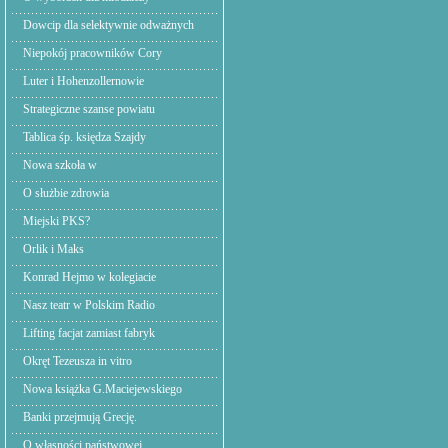
Dowcip dla selektywnie odważnych
Niepokój pracowników Cory
Luter i Hohenzollernowie
Strategiczne szanse powiatu
Tablica śp. księdza Szajdy
Nowa szkoła w
O służbie zdrowia
Miejski PKS?
Orlik i Maks
Konrad Hejmo w kolegiacie
Nasz teatr w Polskim Radio
Lifting facjat zamiast fabryk
Okręt Tezeusza in vitro
Nowa książka G.Maciejewskiego
Banki przejmują Grecję.
O własności państwowej