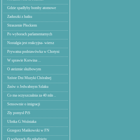
Gdzie spadłyby bomby atomowe
Zaduszki z haiku
Straszenie Płockiem
Po wyborach parlamentarnych
Nostalgia jest reakcyjna- wiersz
Prywatna podstawówka w Chotyni
W sprawie Korwina ...
O ateizmie służbowym
Szóste Dni Muzyki Chóralnej
Znów o Jedwabnym Szlaku
Co ma oczyszczalnia za 40 mln ..
Sensownie o imigracji
Zły pomysł PiS
Ulotka G.Woźniaka
Grzegorz Mańkowski w FN
O wyborach dla młodzieży