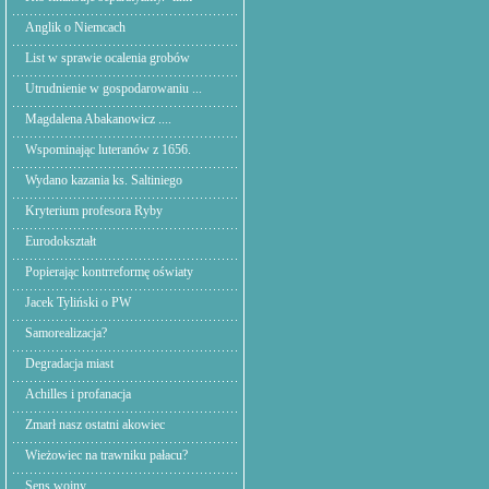
Anglik o Niemcach
List w sprawie ocalenia grobów
Utrudnienie w gospodarowaniu ...
Magdalena Abakanowicz ....
Wspominając luteranów z 1656.
Wydano kazania ks. Saltiniego
Kryterium profesora Ryby
Eurodokształt
Popierając kontrreformę oświaty
Jacek Tyliński o PW
Samorealizacja?
Degradacja miast
Achilles i profanacja
Zmarł nasz ostatni akowiec
Wieżowiec na trawniku pałacu?
Sens wojny