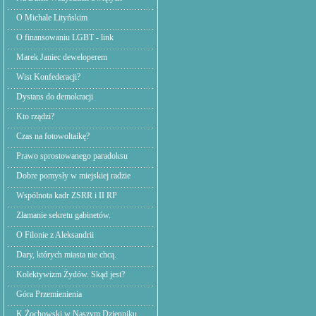
O Michale Lityńskim
O finansowaniu LGBT - link
Marek Janiec deweloperem
Wist Konfederacji?
Dystans do demokracji
Kto rządzi?
Czas na fotowoltaikę?
Prawo sprostowanego paradoksu
Dobre pomysły w miejskiej radzie
Wspólnota kadr ZSRR i II RP
Złamanie sekretu gabinetów.
O Filonie z Aleksandrii
Dary, których miasta nie chcą.
Kolektywizm Żydów. Skąd jest?
Góra Przemienienia
K.Żochowski w Naszym Dzienniku