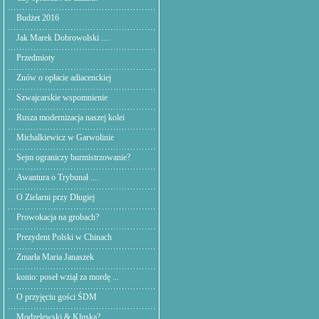
Budżet 2016
Jak Marek Dobrowolski ....
Przedmioty
Znów o opłacie adiacenckiej
Szwajcarskie wspomnienie
Rusza modernizacja naszej kolei
Michalkiewicz w Garwolinie
Sejm ograniczy burmistrzowanie?
Awantura o Trybunał ....
O Zielarni przy Długiej
Prowokacja na grobach?
Prezydent Polski w Chinach
Zmarła Maria Janaszek
konio: poseł wziął za mordę ...
O przyjęciu gości ŚDM
Modzelewski & Kluska?