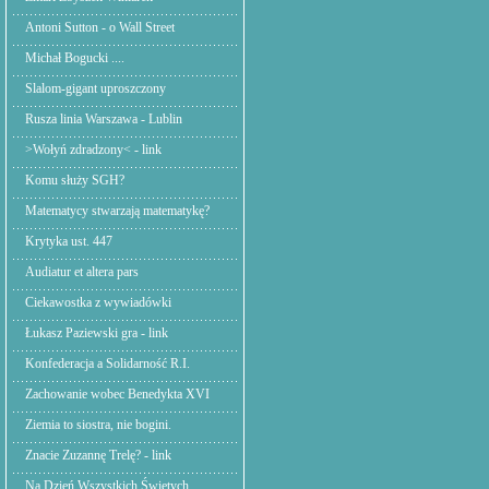
Antoni Sutton - o Wall Street
Michał Bogucki ....
Slalom-gigant uproszczony
Rusza linia Warszawa - Lublin
>Wołyń zdradzony< - link
Komu służy SGH?
Matematycy stwarzają matematykę?
Krytyka ust. 447
Audiatur et altera pars
Ciekawostka z wywiadówki
Łukasz Paziewski gra - link
Konfederacja a Solidarność R.I.
Zachowanie wobec Benedykta XVI
Ziemia to siostra, nie bogini.
Znacie Zuzannę Trelę? - link
Na Dzień Wszystkich Świętych