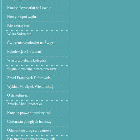
Koniec akwaparku w Lesznie
Nowy kłopot rządu.
Kto skorzysta?
Wiara Sokratesa
Ćwiczenia wyobraźni na Święta
Rekolekcje z Girardem
Wieści z plebanii kolegiaty
Sygnał o zmianie prawa przestrze
Zmarł Franciszek Dobrowolski
Wykład M. Ziętek Wielomskiej
O dentobusach
Zmarła Alina Janowska
Korekta prawa sprzedaży roli
Czternastu poległych harcerzy
Odnowiona droga z Puznowa
Kto finansuje separatyzmy.- link