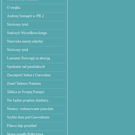
O strajku.
Andrzej Szenajch w PR 2
Skrócony tytuł
Stańczyk Wyczółkowskiego
Nazwiska naszej szlachty
Skrócony tytuł
Luteranie Norwegii za aborcją.
Spotkanie rad parafialnych
Zawziętość bobra z Garwolina
Zmarł Tadeusz Namiota
Tablica ze Świętej Pamięci
Nie będzie projektu dzielnicy...
Niemcy: rozkazywanie prawdzie.
Szybki dom pod Garwolinem
Pilawa daje przykład
Nowe osiedla Nałęczowa