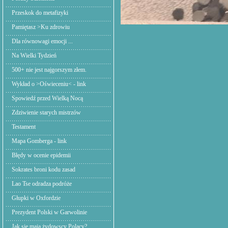
Przeskok do metafizyki
Pamiętasz >Ku zdrowiu
Dla równowagi emocji ...
Na Wielki Tydzień
500+ nie jest najgorszym złem.
Wykład o >Oświeceniu< - link
Spowiedź przed Wielką Nocą
Zdziwienie starych mistrzów
Testament
Mapa Gomberga - link
Błędy w ocenie epidemii
Sokrates broni kodu zasad
Lao Tse odradza podróże
Głupki w Oxfordzie
Prezydent Polski w Garwolinie
Jak się mają żydowscy Polacy?