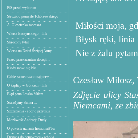
PiS przed wyborem
Struzik o pomyśle Tchórzewskiego
Miłości moja, gd
A. Głowienka zaprasza
Wiersz Baczyńskiego - link
Błysk ręki, linia
Skrócony tytuł
Nie z żalu pytam
Wiersz na Dzień Świętej Anny
Przed przekazaniem dotacji ...
Kiedy mówi się Nie.
Gdzie zastosowano najpierw ...
Czesław Miłosz, 
O kaplicy w Górkach - link
Zdjęcie ulicy St
Błąd pana Leszka Milera
Niemcami, ze zb
Starożytny Sumer ...
Szczepienia - spór o przymus
Możliwość Andrzeja Dudy
O pokusie uznania homomałż'ów
Dystans do demokracji - scholia