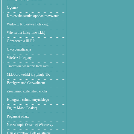
Ogonek
Królewska sztuka opodatkowywania
Widok z Królestwa Polskiego
Wiersz dla Laicy Lewickiej
Odznaczenia III RP
Okcydentalizacja
Wieść z kolegiaty
Traczowie wszędzie tacy sami ...
M.Dobrowolski krytykuje TK
Betelgeza nad Garwolinem
Zrozumieć szaleństwo epoki
Hologram całunu turyńskiego
Figura Matki Boskiej
Pogański ołtarz
Nasza kopia Ostatniej Wieczerzy
Dzięki chrztowi Polska istnieje