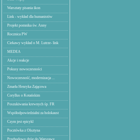
Warsztaty pisania ikon
Link - wykład dla humanistów
Projekt pomnika św. Anny
Rocznica PW
Ciekawy wykład o M. Lutrze- link
MEDEA
Akcje i reakcje
Pokusy nowoczesności
Nowoczesność, modernizacja ...
Zmarła Henryka Zającowa
Coryllus o Kotańskim
Poszukiwania krewnych śp. FR
Współodpowiedzialni za holokaust
Czym jest epicykl
Pocztówka z Olsztyna
Przebudowy dróg do Warszawy