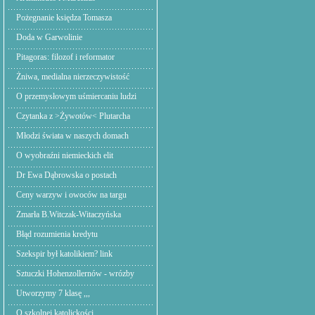
Pożegnanie księdza Tomasza
Doda w Garwolinie
Pitagoras: filozof i reformator
Żniwa, medialna nierzeczywistość
O przemysłowym uśmiercaniu ludzi
Czytanka z >Żywotów< Plutarcha
Młodzi świata w naszych domach
O wyobraźni niemieckich elit
Dr Ewa Dąbrowska o postach
Ceny warzyw i owoców na targu
Zmarła B.Witczak-Witaczyńska
Błąd rozumienia kredytu
Szekspir był katolikiem? link
Sztuczki Hohenzollernów - wrózby
Utworzymy 7 klasę ,,,
O szkolnej katolickości.