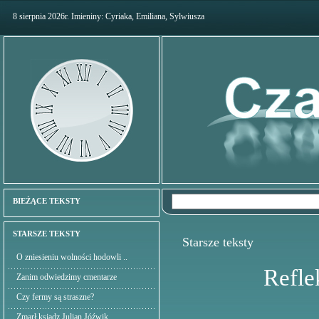
8 sierpnia 2026r. Imieniny: Cyriaka, Emiliana, Sylwiusza
BIEŻĄCE TEKSTY
STARSZE TEKSTY
Starsze teksty
O zniesieniu wolności hodowli ..
Refle
Zanim odwiedzimy cmentarze
Czy fermy są straszne?
Zmarł ksiądz Julian Jóźwik