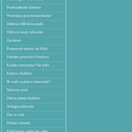
Przekształcenie dzierżaw
Wczorajsza prawda katechizmu?
Jubileusz 600-lecia parafii
Odkrycie istoty człowieka
Zaćmienie
Propozycje mostów na Wiśle
Sokrates przeciwko Freudowi
Książka sensacyjna? Nie tylko.
Kritiasz i Kalikles
Ile warte są prawa stanowione?
Skrócony tytuł
Zalesią ziemię dziadków
Teologia polityczna
Das ist wahr.
Drukarz skazany
Elektrownia. czarny las, pałac.