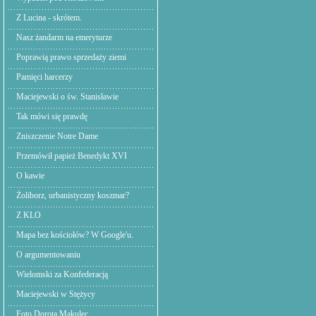
Z Lucina - skrótem.
Nasz żandarm na emeryturze
Poprawią prawo sprzedaży ziemi
Pamięci harcerzy
Maciejewski o św. Stanisławie
Tak mówi się prawdę
Zniszczenie Notre Dame
Przemówił papież Benedykt XVI
O kawie
Żoliborz, urbanistyczny koszmar?
Z KLO
Mapa bez kościołów? W Google'u.
O argumentowaniu
Wielomski za Konfederacją
Maciejewski w Stężycy
Foto Dorota Makulec