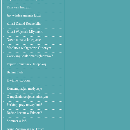
Drzewa i faszyzm
Jak władza zmienia ludzi
Zmarł Dawid Rockefeller
Zmarł Wojciech Młynarski
Nowe okna w kolegiacie
Modlitwa w Ogrodzie Oliwnym.
Zwiększą ucisk przedsiębiorców?
Papież Franciszek. Niepokój
Bellini Pieta
Kwitnie już oczar
Kontemplacja i medytacje
O myśleniu scojotechnicznym
Parkingi przy nowej linii?
Będzie liceum w Pilawie?
Sommer o PiS
Anna Żochowska w Trójce