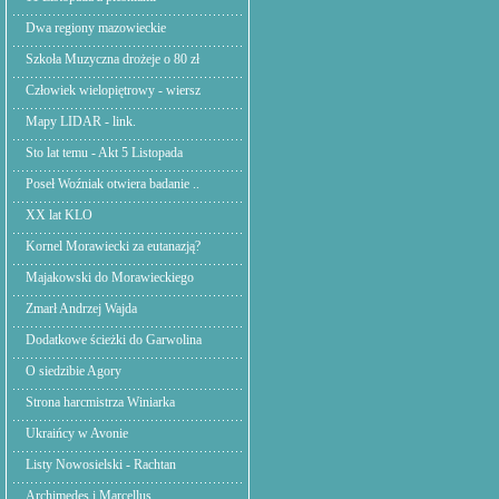
Dwa regiony mazowieckie
Szkoła Muzyczna drożeje o 80 zł
Człowiek wielopiętrowy - wiersz
Mapy LIDAR - link.
Sto lat temu - Akt 5 Listopada
Poseł Woźniak otwiera badanie ..
XX lat KLO
Kornel Morawiecki za eutanazją?
Majakowski do Morawieckiego
Zmarł Andrzej Wajda
Dodatkowe ścieżki do Garwolina
O siedzibie Agory
Strona harcmistrza Winiarka
Ukraińcy w Avonie
Listy Nowosielski - Rachtan
Archimedes i Marcellus