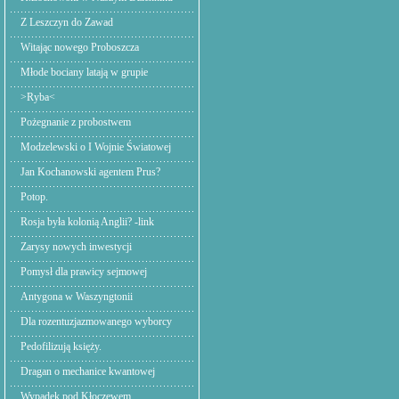
Z Leszczyn do Zawad
Witając nowego Proboszcza
Młode bociany latają w grupie
>Ryba<
Pożegnanie z probostwem
Modzelewski o I Wojnie Światowej
Jan Kochanowski agentem Prus?
Potop.
Rosja była kolonią Anglii? -link
Zarysy nowych inwestycji
Pomysł dla prawicy sejmowej
Antygona w Waszyngtonii
Dla rozentuzjazmowanego wyborcy
Pedofilizują księży.
Dragan o mechanice kwantowej
Wypadek pod Kłoczewem