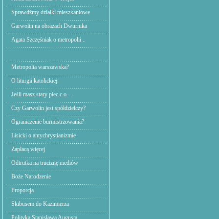
Sprawdźmy działki mieszkaniowe
Garwolin na obrazach Dwurnika
Agata Szczęśniak o metropolii ..
Metropolia warszawska?
O liturgii katolickiej.
Jeśli masz stary piec c.o. ...
Czy Garwolin jest spółdzielczy?
Ograniczenie burmistrzowania?
Lisicki o antychrystianizmie
Zapłacą więcej
Odtrutka na truciznę mediów
Boże Narodzenie
Proporcja
Skibusem do Kazimierza
Polityka Stanisława Augusta