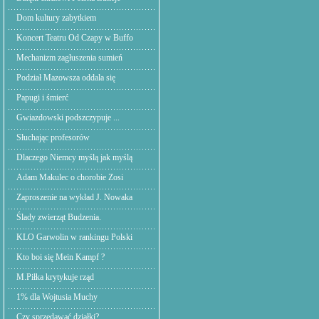
Dom kultury zabytkiem
Koncert Teatru Od Czapy w Buffo
Mechanizm zagłuszenia sumień
Podział Mazowsza oddala się
Papugi i śmierć
Gwiazdowski podszczypuje ...
Słuchając profesorów
Dlaczego Niemcy myślą jak myślą
Adam Makulec o chorobie Zosi
Zaproszenie na wykład J. Nowaka
Ślady zwierząt Budzenia.
KLO Garwolin w rankingu Polski
Kto boi się Mein Kampf ?
M.Piłka krytykuje rząd
1% dla Wojtusia Muchy
Czy sprzedawać działki?