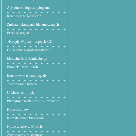
Arystoteles, logika, sylogizm.
Rewolucja w Kościele?
Zmiana traktowania bierzmowanych
Przykry sygnał
>Kolędy Wojtka< na płycie CD
O >wiedzy o społeczeństwie<
Mentalność G. Lindenberga
Poranek Trzech Króli
Barcikowski o samorządzie
Tajemniczość materii
O Chazarach - link
Planujmy osiedle >Pod Budzeniem<
Kilka scholiów
Korekta prawa kupna roli
Nowe władze w Mieście.
Żyd otwarcie o islamizacji