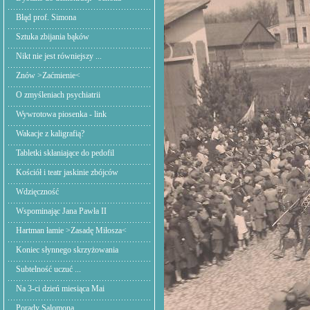
Błąd prof. Simona
Sztuka zbijania bąków
Nikt nie jest równiejszy ...
Znów >Zaćmienie<
O zmyśleniach psychiatrii
Wywrotowa piosenka - link
Wakacje z kaligrafią?
Tabletki skłaniające do pedofil
Kościół i teatr jaskinie zbójców
Wdzięczność
Wspominając Jana Pawła II
Hartman łamie >Zasadę Miłosza<
Koniec słynnego skrzyżowania
Subtelność uczuć ...
Na 3-ci dzień miesiąca Mai
Porady Salomona