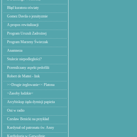
Błąd kuratora oświaty
Gomez Davila o jezuityzmie
A propos rewitalizacji
Program Urszuli Zadrożnej
Program Marzeny Świeczak
Anamneza
Stulecie niepodległości?
Przemilczany aspekt pedofilii
Robert de Mattei - link
>>Drugie żeglowanie<< Platona
>Zasoby ludzkie<
Arcybiskup żąda dymisji papieża
Oni w radio
Czesław Benicki na przykład
Kardynał od patronatu św. Anny
Kardiologia w Garwolinie