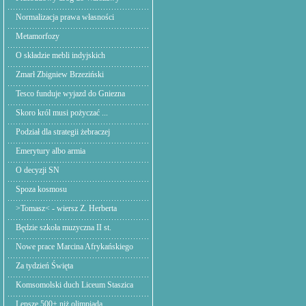
Normalizacja prawa własności
Metamorfozy
O składzie mebli indyjskich
Zmarł Zbigniew Brzeziński
Tesco funduje wyjazd do Gniezna
Skoro król musi pożyczać ...
Podział dla strategii żebraczej
Emerytury albo armia
O decyzji SN
Spoza kosmosu
>Tomasz< - wiersz Z. Herberta
Będzie szkoła muzyczna II st.
Nowe prace Marcina Afrykańskiego
Za tydzień Święta
Komsomolski duch Liceum Staszica
Lepsze 500+ niż olimpiada