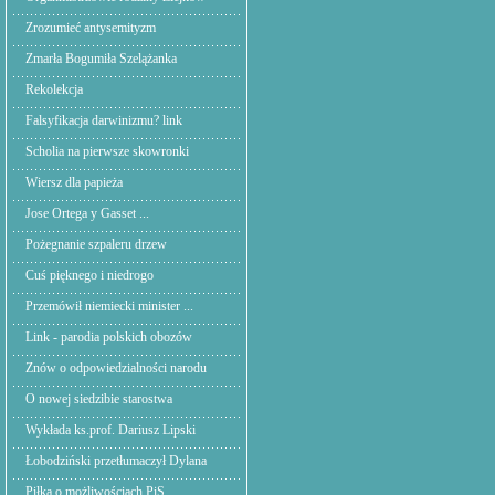
Zrozumieć antysemityzm
Zmarła Bogumiła Szelążanka
Rekolekcja
Falsyfikacja darwinizmu? link
Scholia na pierwsze skowronki
Wiersz dla papieża
Jose Ortega y Gasset ...
Pożegnanie szpaleru drzew
Cuś pięknego i niedrogo
Przemówił niemiecki minister ...
Link - parodia polskich obozów
Znów o odpowiedzialności narodu
O nowej siedzibie starostwa
Wykłada ks.prof. Dariusz Lipski
Łobodziński przetłumaczył Dylana
Piłka o możliwościach PiS