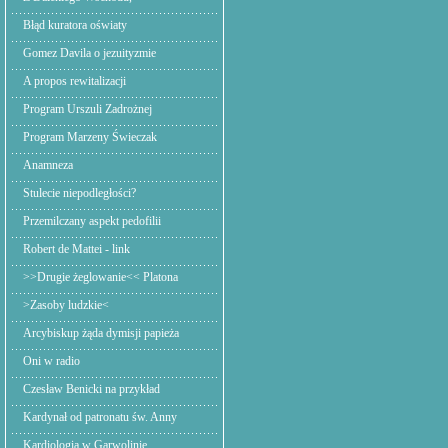
Błąd kuratora oświaty
Gomez Davila o jezuityzmie
A propos rewitalizacji
Program Urszuli Zadrożnej
Program Marzeny Świeczak
Anamneza
Stulecie niepodległości?
Przemilczany aspekt pedofilii
Robert de Mattei - link
>>Drugie żeglowanie<< Platona
>Zasoby ludzkie<
Arcybiskup żąda dymisji papieża
Oni w radio
Czesław Benicki na przykład
Kardynał od patronatu św. Anny
Kardiologia w Garwolinie