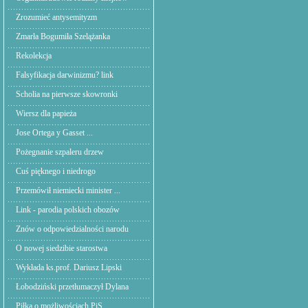
Zrozumieć antysemityzm
Zmarła Bogumiła Szelążanka
Rekolekcja
Falsyfikacja darwinizmu? link
Scholia na pierwsze skowronki
Wiersz dla papieża
Jose Ortega y Gasset ...
Pożegnanie szpaleru drzew
Cuś pięknego i niedrogo
Przemówił niemiecki minister ...
Link - parodia polskich obozów
Znów o odpowiedzialności narodu
O nowej siedzibie starostwa
Wykłada ks.prof. Dariusz Lipski
Łobodziński przetłumaczył Dylana
Piłka o możliwościach PiS