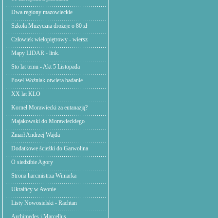
Dwa regiony mazowieckie
Szkoła Muzyczna drożeje o 80 zł
Człowiek wielopiętrowy - wiersz
Mapy LIDAR - link.
Sto lat temu - Akt 5 Listopada
Poseł Woźniak otwiera badanie ..
XX lat KLO
Kornel Morawiecki za eutanazją?
Majakowski do Morawieckiego
Zmarł Andrzej Wajda
Dodatkowe ścieżki do Garwolina
O siedzibie Agory
Strona harcmistrza Winiarka
Ukraińcy w Avonie
Listy Nowosielski - Rachtan
Archimedes i Marcellus