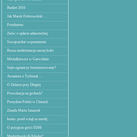
Budżet 2016
Jak Marek Dobrowolski ....
Przedmioty
Znów o opłacie adiacenckiej
Szwajcarskie wspomnienie
Rusza modernizacja naszej kolei
Michalkiewicz w Garwolinie
Sejm ograniczy burmistrzowanie?
Awantura o Trybunał ....
O Zielarni przy Długiej
Prowokacja na grobach?
Prezydent Polski w Chinach
Zmarła Maria Janaszek
konio: poseł wziął za mordę ...
O przyjęciu gości ŚDM
Modzelewski & Kluska?