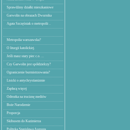
Sprawdźmy działki mieszkaniowe
Garwolin na obrazach Dwurnika
Agata Szczęśniak o metropolii ..
Metropolia warszawska?
O liturgii katolickiej.
Jeśli masz stary piec c.o. ...
Czy Garwolin jest spółdzielczy?
Ograniczenie burmistrzowania?
Lisicki o antychrystianizmie
Zapłacą więcej
Odtrutka na truciznę mediów
Boże Narodzenie
Proporcja
Skibusem do Kazimierza
Polityka Stanisława Augusta