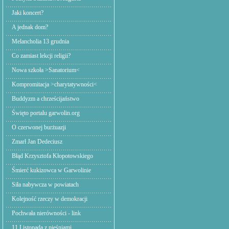
Jaki koncert?
A jednak dom?
Melancholia 13 grudnia
Co zamiast lekcji religii?
Nowa szkoła >Sanatorium<
Kompromitacja >charytatywności<
Buddyzm a chrześcijaństwo
Święto portalu garwolin.org
O czerwonej burżuazji
Zmarł Jan Dedeciusz
Błąd Krzysztofa Kłopotowskiego
Śmierć kukizowca w Garwolinie
Siła nabywcza w powiatach
Kolejność rzeczy w demokracji
Pochwała nierówności - link
11 Listopada z pieśniami