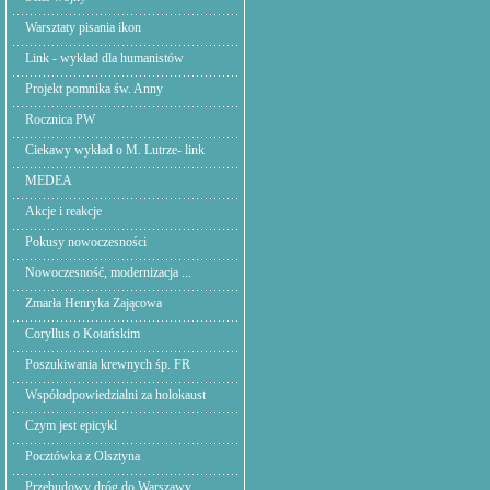
Warsztaty pisania ikon
Link - wykład dla humanistów
Projekt pomnika św. Anny
Rocznica PW
Ciekawy wykład o M. Lutrze- link
MEDEA
Akcje i reakcje
Pokusy nowoczesności
Nowoczesność, modernizacja ...
Zmarła Henryka Zającowa
Coryllus o Kotańskim
Poszukiwania krewnych śp. FR
Współodpowiedzialni za holokaust
Czym jest epicykl
Pocztówka z Olsztyna
Przebudowy dróg do Warszawy