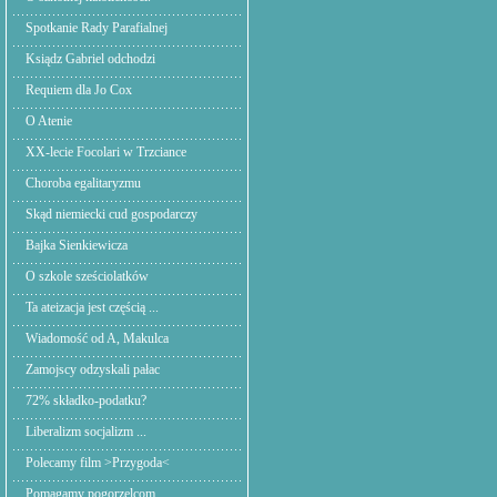
Spotkanie Rady Parafialnej
Ksiądz Gabriel odchodzi
Requiem dla Jo Cox
O Atenie
XX-lecie Focolari w Trzciance
Choroba egalitaryzmu
Skąd niemiecki cud gospodarczy
Bajka Sienkiewicza
O szkole sześciolatków
Ta ateizacja jest częścią ...
Wiadomość od A, Makulca
Zamojscy odzyskali pałac
72% składko-podatku?
Liberalizm socjalizm ...
Polecamy film >Przygoda<
Pomagamy pogorzelcom