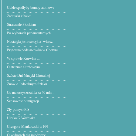
Gdzie spadłyby bomby atomowe
Zaduszki z haiku
Straszenie Płockiem
Po wyborach parlamentarnych
Nostalgia jest reakcyjna- wiersz
Prywatna podstawówka w Chotyni
W sprawie Korwina ...
O ateizmie służbowym
Szóste Dni Muzyki Chóralnej
Znów o Jedwabnym Szlaku
Co ma oczyszczalnia za 40 mln ..
Sensownie o imigracji
Zły pomysł PiS
Ulotka G.Woźniaka
Grzegorz Mańkowski w FN
O wyborach dla młodzieży