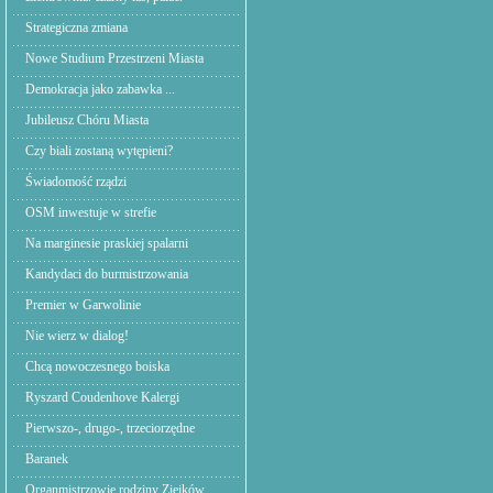
Strategiczna zmiana
Nowe Studium Przestrzeni Miasta
Demokracja jako zabawka ...
Jubileusz Chóru Miasta
Czy biali zostaną wytępieni?
Świadomość rządzi
OSM inwestuje w strefie
Na marginesie praskiej spalarni
Kandydaci do burmistrzowania
Premier w Garwolinie
Nie wierz w dialog!
Chcą nowoczesnego boiska
Ryszard Coudenhove Kalergi
Pierwszo-, drugo-, trzeciorzędne
Baranek
Organmistrzowie rodziny Ziejków