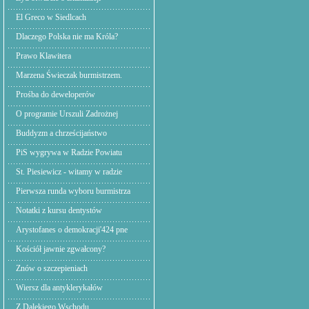
El Greco w Siedlcach
Dlaczego Polska nie ma Króla?
Prawo Klawitera
Marzena Świeczak burmistrzem.
Prośba do deweloperów
O programie Urszuli Zadrożnej
Buddyzm a chrześcijaństwo
PiS wygrywa w Radzie Powiatu
St. Piesiewicz - witamy w radzie
Pierwsza runda wyboru burmistrza
Notatki z kursu dentystów
Arystofanes o demokracji'424 pne
Kościół jawnie zgwałcony?
Znów o szczepieniach
Wiersz dla antyklerykałów
Z Dalekiego Wschodu,