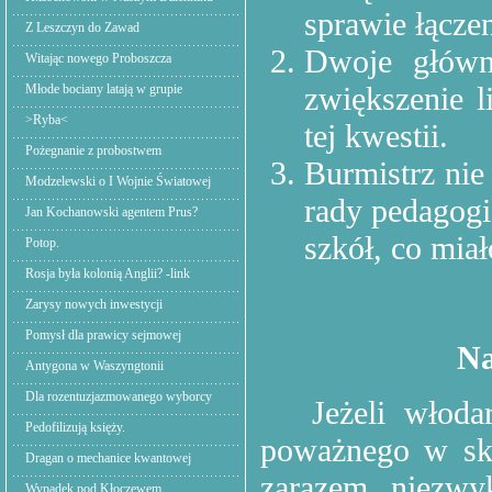
sprawie łączen
Z Leszczyn do Zawad
Dwoje główn
Witając nowego Proboszcza
zwiększenie l
Młode bociany latają w grupie
>Ryba<
tej kwestii.
Pożegnanie z probostwem
Burmistrz nie
Modzelewski o I Wojnie Światowej
rady pedagogi
Jan Kochanowski agentem Prus?
szkół, co mia
Potop.
Rosja była kolonią Anglii? -link
Zarysy nowych inwestycji
Pomysł dla prawicy sejmowej
Na
Antygona w Waszyngtonii
Dla rozentuzjazmowanego wyborcy
Jeżeli włoda
Pedofilizują księży.
poważnego w sku
Dragan o mechanice kwantowej
zarazem niezwy
Wypadek pod Kłoczewem