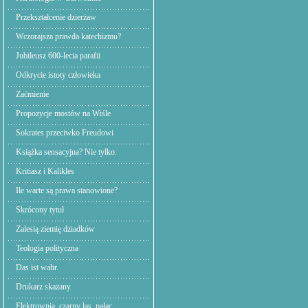
Przekształcenie dzierżaw
Wczorajsza prawda katechizmu?
Jubileusz 600-lecia parafii
Odkrycie istoty człowieka
Zaćmienie
Propozycje mostów na Wiśle
Sokrates przeciwko Freudowi
Książka sensacyjna? Nie tylko.
Kritiasz i Kalikles
Ile warte są prawa stanowione?
Skrócony tytuł
Zalesią ziemię dziadków
Teologia polityczna
Das ist wahr.
Drukarz skazany
Elektrownia. czarny las, pałac.