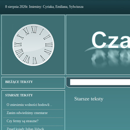
8 sierpnia 2026r. Imieniny: Cyriaka, Emiliana, Sylwiusza
BIEŻĄCE TEKSTY
STARSZE TEKSTY
Starsze teksty
O zniesieniu wolności hodowli ..
Zanim odwiedzimy cmentarze
Czy fermy są straszne?
Zmarł ksiądz Julian Jóźwik