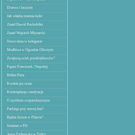
Drzewa i faszyzm
Jak władza zmienia ludzi
Zmarł Dawid Rockefeller
Zmarł Wojciech Młynarski
Nowe okna w kolegiacie
Modlitwa w Ogrodzie Oliwnym.
Zwiększą ucisk przedsiębiorców?
Papież Franciszek. Niepokój
Bellini Pieta
Kwitnie już oczar
Kontemplacja i medytacje
O myśleniu scojotechnicznym
Parkingi przy nowej linii?
Będzie liceum w Pilawie?
Sommer o PiS
Anna Żochowska w Trójce