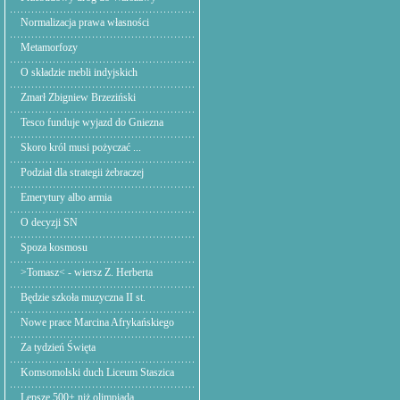
Normalizacja prawa własności
Metamorfozy
O składzie mebli indyjskich
Zmarł Zbigniew Brzeziński
Tesco funduje wyjazd do Gniezna
Skoro król musi pożyczać ...
Podział dla strategii żebraczej
Emerytury albo armia
O decyzji SN
Spoza kosmosu
>Tomasz< - wiersz Z. Herberta
Będzie szkoła muzyczna II st.
Nowe prace Marcina Afrykańskiego
Za tydzień Święta
Komsomolski duch Liceum Staszica
Lepsze 500+ niż olimpiada