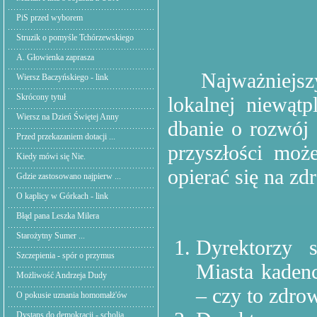
PiS przed wyborem
Struzik o pomyśle Tchórzewskiego
A. Głowienka zaprasza
Najważniej
Wiersz Baczyńskiego - link
Skrócony tytuł
lokalnej niewątp
Wiersz na Dzień Świętej Anny
dbanie o rozwój 
Przed przekazaniem dotacji ...
przyszłości moż
Kiedy mówi się Nie.
opierać się na z
Gdzie zastosowano najpierw ...
O kaplicy w Górkach - link
Błąd pana Leszka Milera
Starożytny Sumer ...
Dyrektorzy 
Szczepienia - spór o przymus
Miasta kaden
Możliwość Andrzeja Dudy
– czy to zdro
O pokusie uznania homomałż'ów
Dystans do demokracji - scholia