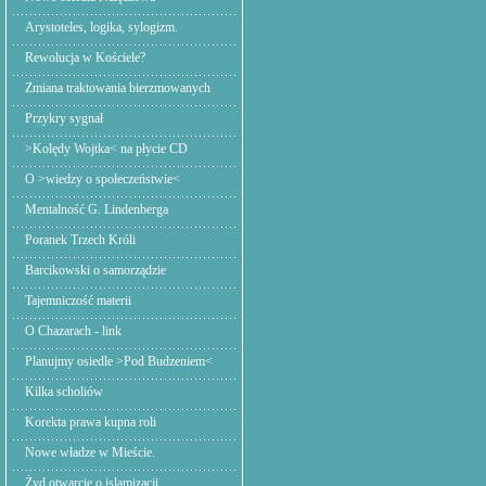
Arystoteles, logika, sylogizm.
Rewolucja w Kościele?
Zmiana traktowania bierzmowanych
Przykry sygnał
>Kolędy Wojtka< na płycie CD
O >wiedzy o społeczeństwie<
Mentalność G. Lindenberga
Poranek Trzech Króli
Barcikowski o samorządzie
Tajemniczość materii
O Chazarach - link
Planujmy osiedle >Pod Budzeniem<
Kilka scholiów
Korekta prawa kupna roli
Nowe władze w Mieście.
Żyd otwarcie o islamizacji