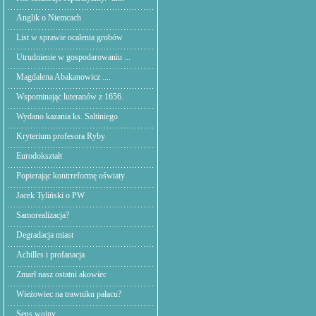
Anglik o Niemcach
List w sprawie ocalenia grobów
Utrudnienie w gospodarowaniu ...
Magdalena Abakanowicz ....
Wspominając luteranów z 1656.
Wydano kazania ks. Saltiniego
Kryterium profesora Ryby
Eurodokształt
Popierając kontrreformę oświaty
Jacek Tyliński o PW
Samorealizacja?
Degradacja miast
Achilles i profanacja
Zmarł nasz ostatni akowiec
Wieżowiec na trawniku pałacu?
Sens wojny