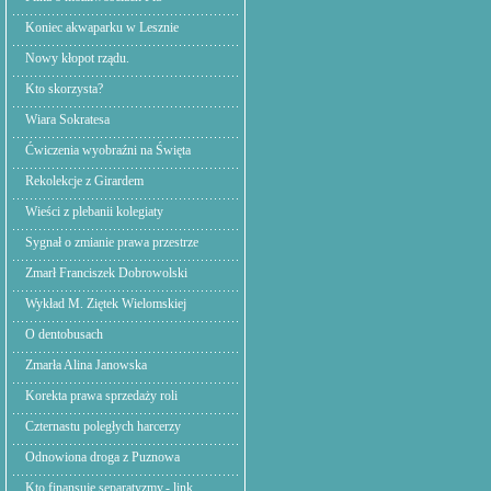
Koniec akwaparku w Lesznie
Nowy kłopot rządu.
Kto skorzysta?
Wiara Sokratesa
Ćwiczenia wyobraźni na Święta
Rekolekcje z Girardem
Wieści z plebanii kolegiaty
Sygnał o zmianie prawa przestrze
Zmarł Franciszek Dobrowolski
Wykład M. Ziętek Wielomskiej
O dentobusach
Zmarła Alina Janowska
Korekta prawa sprzedaży roli
Czternastu poległych harcerzy
Odnowiona droga z Puznowa
Kto finansuje separatyzmy.- link