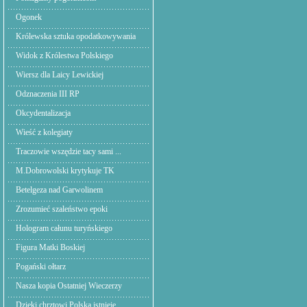
Ogonek
Królewska sztuka opodatkowywania
Widok z Królestwa Polskiego
Wiersz dla Laicy Lewickiej
Odznaczenia III RP
Okcydentalizacja
Wieść z kolegiaty
Traczowie wszędzie tacy sami ...
M.Dobrowolski krytykuje TK
Betelgeza nad Garwolinem
Zrozumieć szaleństwo epoki
Hologram całunu turyńskiego
Figura Matki Boskiej
Pogański ołtarz
Nasza kopia Ostatniej Wieczerzy
Dzięki chrztowi Polska istnieje