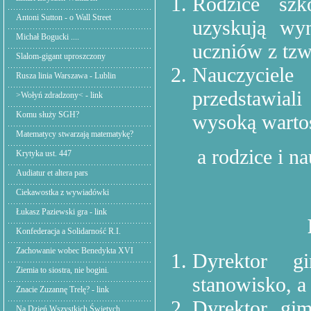
Rodzice szk
Antoni Sutton - o Wall Street
uzyskują wy
Michał Bogucki ....
uczniów z tzw
Slalom-gigant uproszczony
Nauczyciele
Rusza linia Warszawa - Lublin
przedstawial
>Wołyń zdradzony< - link
Komu służy SGH?
wysoką warto
Matematycy stwarzają matematykę?
a rodzice i na
Krytyka ust. 447
Audiatur et altera pars
Ciekawostka z wywiadówki
Łukasz Paziewski gra - link
Konfederacja a Solidarność R.I.
Zachowanie wobec Benedykta XVI
Dyrektor g
Ziemia to siostra, nie bogini.
stanowisko, a 
Znacie Zuzannę Trelę? - link
Dyrektor gim
Na Dzień Wszystkich Świętych