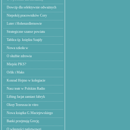
Dowcip dla selektywnie odważnych
Niepokój pracowników Cory
Luter i Hohenzollernowie
Strategiczne szanse powiatu
Tablica śp. księdza Szajdy
Nowa szkoła w
O służbie zdrowia
Miejski PKS?
Orlik i Maks
Konrad Hejmo w kolegiacie
Nasz teatr w Polskim Radio
Lifting facjat zamiast fabryk
Okręt Tezeusza in vitro
Nowa książka G.Maciejewskiego
Banki przejmują Grecję.
O własności państwowej