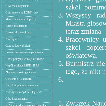
szkół
pomimo,
O Michale Lityńskim
O finansowaniu LGBT - link
Wszyscy rad
Marek Janiec deweloperem
Miasta głosow
Wist Konfederacji?
teraz zmiana.
Dystans do demokracji
Pracownicy u
Kto rządzi?
szkół dopie
Czas na fotowoltaikę?
Prawo sprostowanego paradoksu
oświatową.
Dobre pomysły w miejskiej radzie
Burmistrz nie
Wspólnota kadr ZSRR i II RP
tego, że nikt 
Złamanie sekretu gabinetów.
O Filonie z Aleksandrii
Dary, których miasta nie chcą.
Kolektywizm Żydów. Skąd jest?
Góra Przemienienia
Związek Naucz
K.Żochowski w Naszym Dzienniku