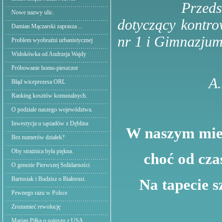
Przeds
Nowe nazwy ulic.
dotyczący kontro
Damian Mączarski zaprasza ...
nr 1 i Gimnazjum
Problem wyobraźni urbanistycznej
Widokówka od Andrzeja Wajdy
Próbowanie homo-pieszczot
A
Błąd wiceprezesa ORL
Ranking kosztów komunalnych.
O podziale naszego województwa.
Inwestycja u sąsiadów z Dęblina
W naszym mieśc
Bez numerów działek?
Oby strażnica była piękna.
choć od cza
O genezie Pierwszej Solidarności
Bartosiak i Budzisz o Białorusi.
Na tapecie s
Pewnego razu w Polsce
Zrozumieć rewolucję
Marian Piłka o sojuszu z USA