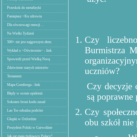
Przeskok do metafizyki
Pamiętasz >Ku zdrowiu
Dla równowagi emocji ...
Na Wielki Tydzień
Czy liczebn
500+ nie jest najgorszym złem.
Burmistrza M
Wykład o >Oświeceniu< - link
organizacyj
Spowiedź przed Wielką Nocą
Zdziwienie starych mistrzów
uczniów?
Testament
Czy decyzje 
Mapa Gomberga - link
Błędy w ocenie epidemii
są poprawne
Sokrates broni kodu zasad
Czy społeczn
Lao Tse odradza podróże
Głupki w Oxfordzie
obu szkół nie
Prezydent Polski w Garwolinie
Jak się mają żydowscy Polacy?