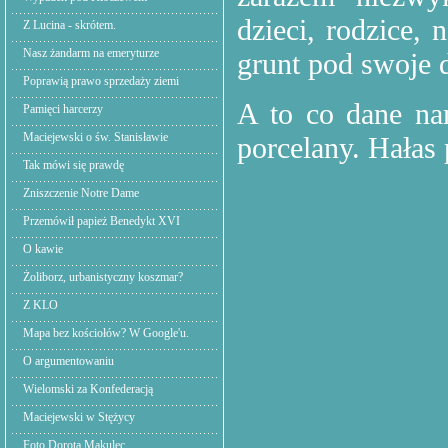
dzieci, rodzice,
Z Lucina - skrótem.
Nasz żandarm na emeryturze
grunt pod swoje d
Poprawią prawo sprzedaży ziemi
A to co dane na
Pamięci harcerzy
Maciejewski o św. Stanisławie
porcelany. Hałas
Tak mówi się prawdę
Zniszczenie Notre Dame
Przemówił papież Benedykt XVI
O kawie
Żoliborz, urbanistyczny koszmar?
Z KLO
Mapa bez kościołów? W Google'u.
O argumentowaniu
Wielomski za Konfederacją
Maciejewski w Stężycy
Foto Dorota Makulec