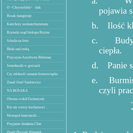
a.
W 
O >Chrystofobii< - link
pojawia s
Bosak inauguruje.
b.
Ilość k
Katechezy neokatechumenatu
Rzymski osąd biskupa Rzymu
c.
Budy
Scholia na ferie.
ciepła.
Bloki nad rzeką.
Przyczyna Auschwitz-Birkenau
d.
Panie s
Jemiołuszki w gościach
Czy zdolność uznania homozwiązku
e.
Burmis
Zmarł Józef Siarkiewicz
czyli pr
NA BOSAKA
Obrona wokół Eucharystii.
Kto nie wierzy kucharzowi ...
Monopol śmieciarski ...
Przyjazne działania Chin
Zmarł Zbyszek Winiarek