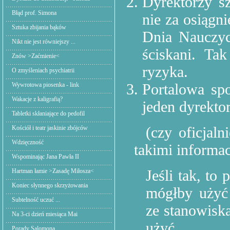
Dyrektorzy s
Błąd prof. Simona
nie za osiągni
Sztuka zbijania bąków
Dnia Nauczyc
Nikt nie jest równiejszy ...
ściskani. Ta
Znów >Zaćmienie<
ryzyka.
O zmyśleniach psychiatrii
Portalowa sp
Wywrotowa piosenka - link
Wakacje z kaligrafią?
jeden dyrektor
Tabletki skłaniające do pedofil
(czy oficjal
Kościół i teatr jaskinie zbójców
Wdzięczność
takimi informa
Wspominając Jana Pawła II
Jeśli tak, to
Hartman łamie >Zasadę Miłosza<
Koniec słynnego skrzyżowania
mógłby użyć 
Subtelność uczuć ...
ze stanowisk
Na 3-ci dzień miesiąca Mai
użyć.
Porady Salomona