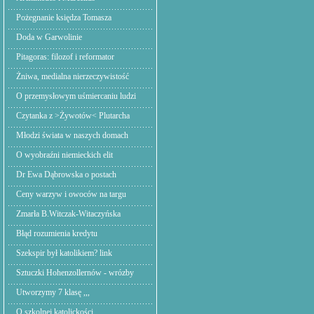
Pożegnanie księdza Tomasza
Doda w Garwolinie
Pitagoras: filozof i reformator
Żniwa, medialna nierzeczywistość
O przemysłowym uśmiercaniu ludzi
Czytanka z >Żywotów< Plutarcha
Młodzi świata w naszych domach
O wyobraźni niemieckich elit
Dr Ewa Dąbrowska o postach
Ceny warzyw i owoców na targu
Zmarła B.Witczak-Witaczyńska
Błąd rozumienia kredytu
Szekspir był katolikiem? link
Sztuczki Hohenzollernów - wrózby
Utworzymy 7 klasę ,,,
O szkolnej katolickości.