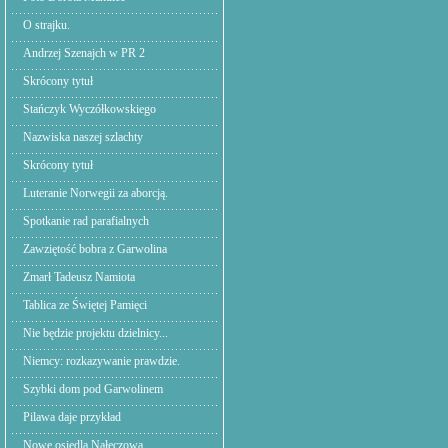
O strajku.
Andrzej Szenajch w PR 2
Skrócony tytuł
Stańczyk Wyczółkowskiego
Nazwiska naszej szlachty
Skrócony tytuł
Luteranie Norwegii za aborcją.
Spotkanie rad parafialnych
Zawziętość bobra z Garwolina
Zmarł Tadeusz Namiota
Tablica ze Świętej Pamięci
Nie będzie projektu dzielnicy...
Niemcy: rozkazywanie prawdzie.
Szybki dom pod Garwolinem
Pilawa daje przykład
Nowe osiedla Nałęczowa