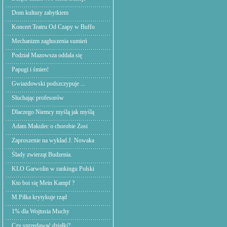
Dom kultury zabytkiem
Koncert Teatru Od Czapy w Buffo
Mechanizm zagłuszenia sumień
Podział Mazowsza oddala się
Papugi i śmierć
Gwiazdowski podszczypuje ...
Słuchając profesorów
Dlaczego Niemcy myślą jak myślą
Adam Makulec o chorobie Zosi
Zaproszenie na wykład J. Nowaka
Ślady zwierząt Budzenia.
KLO Garwolin w rankingu Polski
Kto boi się Mein Kampf ?
M.Piłka krytykuje rząd
1% dla Wojtusia Muchy
Czy sprzedawać działki?