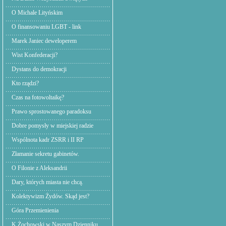
O Michale Lityńskim
O finansowaniu LGBT - link
Marek Janiec deweloperem
Wist Konfederacji?
Dystans do demokracji
Kto rządzi?
Czas na fotowoltaikę?
Prawo sprostowanego paradoksu
Dobre pomysły w miejskiej radzie
Wspólnota kadr ZSRR i II RP
Złamanie sekretu gabinetów.
O Filonie z Aleksandrii
Dary, których miasta nie chcą.
Kolektywizm Żydów. Skąd jest?
Góra Przemienienia
K.Żochowski w Naszym Dzienniku