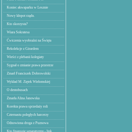
Koniec akwaparku w Lesznie
Nowy kłopot rządu.
Kto skorzysta?
Wiara Sokratesa
Ćwiczenia wyobraźni na Święta
Rekolekcje z Girardem
Wieści z plebanii kolegiaty
Sygnał o zmianie prawa przestrze
Zmarł Franciszek Dobrowolski
Wykład M. Ziętek Wielomskiej
O dentobusach
Zmarła Alina Janowska
Korekta prawa sprzedaży roli
Czternastu poległych harcerzy
Odnowiona droga z Puznowa
Kto finansuje separatyzmy.- link