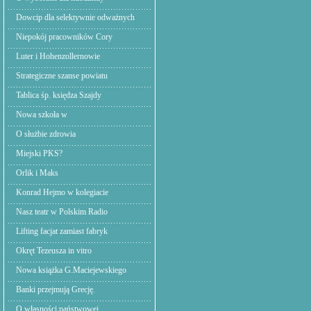
Dowcip dla selektywnie odważnych
Niepokój pracowników Cory
Luter i Hohenzollernowie
Strategiczne szanse powiatu
Tablica śp. księdza Szajdy
Nowa szkoła w
O służbie zdrowia
Miejski PKS?
Orlik i Maks
Konrad Hejmo w kolegiacie
Nasz teatr w Polskim Radio
Lifting facjat zamiast fabryk
Okręt Tezeusza in vitro
Nowa książka G.Maciejewskiego
Banki przejmują Grecję.
O własności państwowej