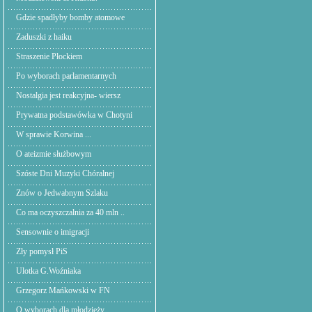
Gdzie spadłyby bomby atomowe
Zaduszki z haiku
Straszenie Płockiem
Po wyborach parlamentarnych
Nostalgia jest reakcyjna- wiersz
Prywatna podstawówka w Chotyni
W sprawie Korwina ...
O ateizmie służbowym
Szóste Dni Muzyki Chóralnej
Znów o Jedwabnym Szlaku
Co ma oczyszczalnia za 40 mln ..
Sensownie o imigracji
Zły pomysł PiS
Ulotka G.Woźniaka
Grzegorz Mańkowski w FN
O wyborach dla młodzieży