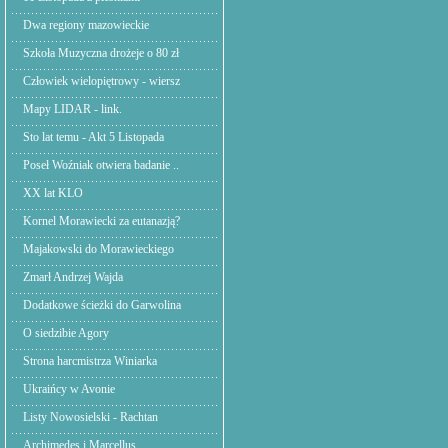
Dwa regiony mazowieckie
Szkoła Muzyczna drożeje o 80 zł
Człowiek wielopiętrowy - wiersz
Mapy LIDAR - link.
Sto lat temu - Akt 5 Listopada
Poseł Woźniak otwiera badanie ..
XX lat KLO
Kornel Morawiecki za eutanazją?
Majakowski do Morawieckiego
Zmarł Andrzej Wajda
Dodatkowe ścieżki do Garwolina
O siedzibie Agory
Strona harcmistrza Winiarka
Ukraińcy w Avonie
Listy Nowosielski - Rachtan
Archimedes i Marcellus