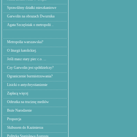
Sprawdźmy działki mieszkaniowe
Garwolin na obrazach Dwurnika
Agata Szczęśniak o metropolii ..
Metropolia warszawska?
O liturgii katolickiej.
Jeśli masz stary piec c.o. ...
Czy Garwolin jest spółdzielczy?
Ograniczenie burmistrzowania?
Lisicki o antychrystianizmie
Zapłacą więcej
Odtrutka na truciznę mediów
Boże Narodzenie
Proporcja
Skibusem do Kazimierza
Polityka Stanisława Augusta