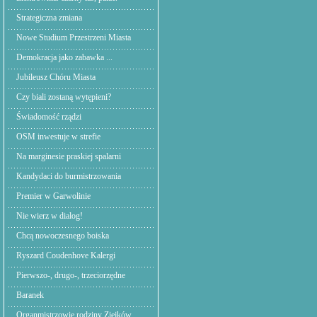
Strategiczna zmiana
Nowe Studium Przestrzeni Miasta
Demokracja jako zabawka ...
Jubileusz Chóru Miasta
Czy biali zostaną wytępieni?
Świadomość rządzi
OSM inwestuje w strefie
Na marginesie praskiej spalarni
Kandydaci do burmistrzowania
Premier w Garwolinie
Nie wierz w dialog!
Chcą nowoczesnego boiska
Ryszard Coudenhove Kalergi
Pierwszo-, drugo-, trzeciorzędne
Baranek
Organmistrzowie rodziny Ziejków