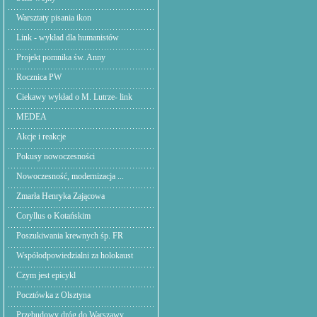
Warsztaty pisania ikon
Link - wykład dla humanistów
Projekt pomnika św. Anny
Rocznica PW
Ciekawy wykład o M. Lutrze- link
MEDEA
Akcje i reakcje
Pokusy nowoczesności
Nowoczesność, modernizacja ...
Zmarła Henryka Zającowa
Coryllus o Kotańskim
Poszukiwania krewnych śp. FR
Współodpowiedzialni za holokaust
Czym jest epicykl
Pocztówka z Olsztyna
Przebudowy dróg do Warszawy