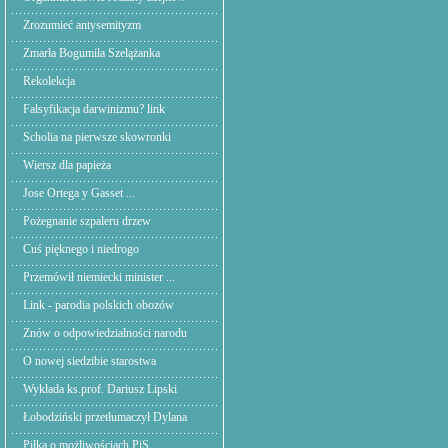
Zrozumieć antysemityzm
Zmarła Bogumiła Szelążanka
Rekolekcja
Falsyfikacja darwinizmu? link
Scholia na pierwsze skowronki
Wiersz dla papieża
Jose Ortega y Gasset ...
Pożegnanie szpaleru drzew
Cuś pięknego i niedrogo
Przemówił niemiecki minister ...
Link - parodia polskich obozów
Znów o odpowiedzialności narodu
O nowej siedzibie starostwa
Wykłada ks.prof. Dariusz Lipski
Łobodziński przetłumaczył Dylana
Piłka o możliwościach PiS