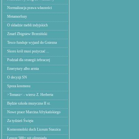
Normalizacja prawa własności
Metamorfozy
O składzie mebli indyjskich
Zmarł Zbigniew Brzeziński
Tesco funduje wyjazd do Gniezna
Skoro król musi pożyczać ...
Podział dla strategii żebraczej
Emerytury albo armia
O decyzji SN
Spoza kosmosu
>Tomasz< - wiersz Z. Herberta
Będzie szkoła muzyczna II st.
Nowe prace Marcina Afrykańskiego
Za tydzień Święta
Komsomolski duch Liceum Staszica
Lepsze 500+ niż olimpiada