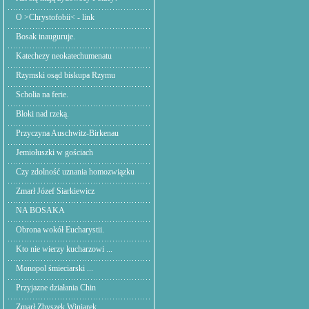
O >Chrystofobii< - link
Bosak inauguruje.
Katechezy neokatechumenatu
Rzymski osąd biskupa Rzymu
Scholia na ferie.
Bloki nad rzeką.
Przyczyna Auschwitz-Birkenau
Jemiołuszki w gościach
Czy zdolność uznania homozwiązku
Zmarł Józef Siarkiewicz
NA BOSAKA
Obrona wokół Eucharystii.
Kto nie wierzy kucharzowi ...
Monopol śmieciarski ...
Przyjazne działania Chin
Zmarł Zbyszek Winiarek