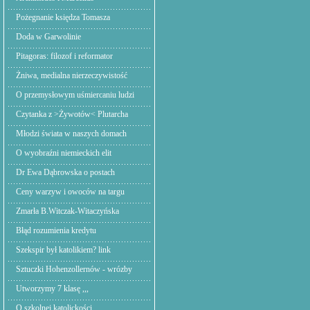
Pożegnanie księdza Tomasza
Doda w Garwolinie
Pitagoras: filozof i reformator
Żniwa, medialna nierzeczywistość
O przemysłowym uśmiercaniu ludzi
Czytanka z >Żywotów< Plutarcha
Młodzi świata w naszych domach
O wyobraźni niemieckich elit
Dr Ewa Dąbrowska o postach
Ceny warzyw i owoców na targu
Zmarła B.Witczak-Witaczyńska
Błąd rozumienia kredytu
Szekspir był katolikiem? link
Sztuczki Hohenzollernów - wrózby
Utworzymy 7 klasę ,,,
O szkolnej katolickości.