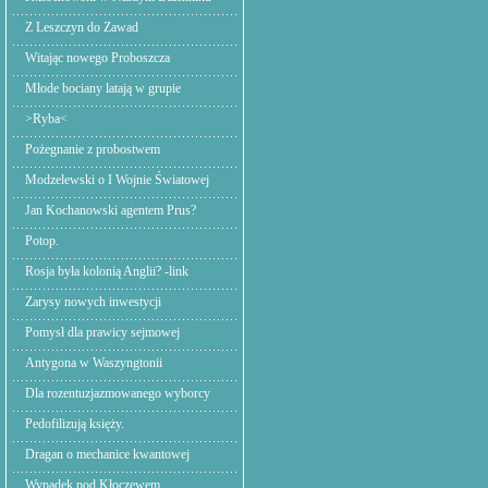
Z Leszczyn do Zawad
Witając nowego Proboszcza
Młode bociany latają w grupie
>Ryba<
Pożegnanie z probostwem
Modzelewski o I Wojnie Światowej
Jan Kochanowski agentem Prus?
Potop.
Rosja była kolonią Anglii? -link
Zarysy nowych inwestycji
Pomysł dla prawicy sejmowej
Antygona w Waszyngtonii
Dla rozentuzjazmowanego wyborcy
Pedofilizują księży.
Dragan o mechanice kwantowej
Wypadek pod Kłoczewem