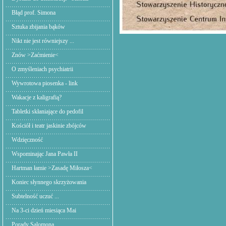
Błąd prof. Simona
Sztuka zbijania bąków
Nikt nie jest równiejszy ...
Znów >Zaćmienie<
O zmyśleniach psychiatrii
Wywrotowa piosenka - link
Wakacje z kaligrafią?
Tabletki skłaniające do pedofil
Kościół i teatr jaskinie zbójców
Wdzięczność
Wspominając Jana Pawła II
Hartman łamie >Zasadę Miłosza<
Koniec słynnego skrzyżowania
Subtelność uczuć ...
Na 3-ci dzień miesiąca Mai
Porady Salomona