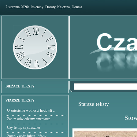
7 sierpnia 2026r. Imieniny: Doroty, Kajetana, Donata
BIEŻĄCE TEKSTY
STARSZE TEKSTY
Starsze teksty
O zniesieniu wolności hodowli ..
Stow
Zanim odwiedzimy cmentarze
Czy fermy są straszne?
Zmarł ksiądz Julian Jóźwik