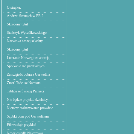
O strajku.
Andrzej Szenajch w PR 2
Skrócony tytuł
Stańczyk Wyczółkowskiego
Nazwiska naszej szlachty
Skrócony tytuł
Luteranie Norwegii za aborcją.
Spotkanie rad parafialnych
Zawziętość bobra z Garwolina
Zmarł Tadeusz Namiota
Tablica ze Świętej Pamięci
Nie będzie projektu dzielnicy...
Niemcy: rozkazywanie prawdzie.
Szybki dom pod Garwolinem
Pilawa daje przykład
Nowe osiedla Nałęczowa