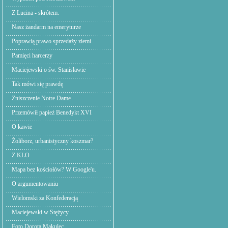
Z Lucina - skrótem.
Nasz żandarm na emeryturze
Poprawią prawo sprzedaży ziemi
Pamięci harcerzy
Maciejewski o św. Stanisławie
Tak mówi się prawdę
Zniszczenie Notre Dame
Przemówił papież Benedykt XVI
O kawie
Żoliborz, urbanistyczny koszmar?
Z KLO
Mapa bez kościołów? W Google'u.
O argumentowaniu
Wielomski za Konfederacją
Maciejewski w Stężycy
Foto Dorota Makulec