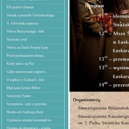
PiS przed wyborem
Struzik o pomyśle Tchórzewskiego
A. Głowienka zaprasza
Wiersz Baczyńskiego - link
Skrócony tytuł
Wiersz na Dzień Świętej Anny
Przed przekazaniem dotacji ...
Kiedy mówi się Nie.
Gdzie zastosowano najpierw ...
O kaplicy w Górkach - link
Błąd pana Leszka Milera
Starożytny Sumer ...
Szczepienia - spór o przymus
Możliwość Andrzeja Dudy
O pokusie uznania homomałż'ów
Dystans do demokracji - scholia