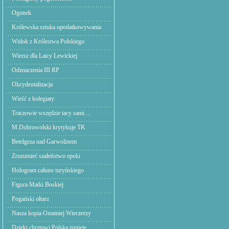
Ogonek
Królewska sztuka opodatkowywania
Widok z Królestwa Polskiego
Wiersz dla Laicy Lewickiej
Odznaczenia III RP
Okcydentalizacja
Wieść z kolegiaty
Traczowie wszędzie tacy sami ...
M.Dobrowolski krytykuje TK
Betelgeza nad Garwolinem
Zrozumieć szaleństwo epoki
Hologram całunu turyńskiego
Figura Matki Boskiej
Pogański ołtarz
Nasza kopia Ostatniej Wieczerzy
Dzięki chrztowi Polska istnieje