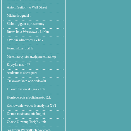
Antoni Sutton - o Wall Street
Michał Bogucki ....
Slalom-gigant uproszczony
Rusza linia Warszawa - Lublin
>Wołyń zdradzony< - link
Komu służy SGH?
Matematycy stwarzają matematykę?
Krytyka ust. 447
Audiatur et altera pars
Ciekawostka z wywiadówki
Łukasz Paziewski gra - link
Konfederacja a Solidarność R.I.
Zachowanie wobec Benedykta XVI
Ziemia to siostra, nie bogini.
Znacie Zuzannę Trelę? - link
Na Dzień Wszystkich Świętych