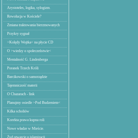
Arystoteles, logika, sylogizm.
Rewolucja w Kościele?
Zmiana traktowania bierzmowanych
Przykry sygnał
>Kolędy Wojtka< na płycie CD
O >wiedzy o społeczeństwie<
Mentalność G. Lindenberga
Poranek Trzech Króli
Barcikowski o samorządzie
Tajemniczość materii
O Chazarach - link
Planujmy osiedle >Pod Budzeniem<
Kilka scholiów
Korekta prawa kupna roli
Nowe władze w Mieście.
Żyd otwarcie o islamizacji