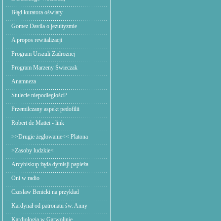
Błąd kuratora oświaty
Gomez Davila o jezuityzmie
A propos rewitalizacji
Program Urszuli Zadrożnej
Program Marzeny Świeczak
Anamneza
Stulecie niepodległości?
Przemilczany aspekt pedofilii
Robert de Mattei - link
>>Drugie żeglowanie<< Platona
>Zasoby ludzkie<
Arcybiskup żąda dymisji papieża
Oni w radio
Czesław Benicki na przykład
Kardynał od patronatu św. Anny
Kardiologia w Garwolinie