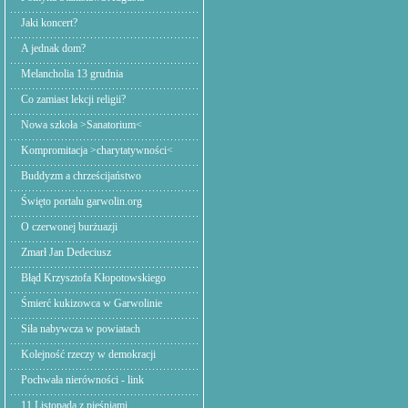
Jaki koncert?
A jednak dom?
Melancholia 13 grudnia
Co zamiast lekcji religii?
Nowa szkoła >Sanatorium<
Kompromitacja >charytatywności<
Buddyzm a chrześcijaństwo
Święto portalu garwolin.org
O czerwonej burżuazji
Zmarł Jan Dedeciusz
Błąd Krzysztofa Kłopotowskiego
Śmierć kukizowca w Garwolinie
Siła nabywcza w powiatach
Kolejność rzeczy w demokracji
Pochwała nierówności - link
11 Listopada z pieśniami