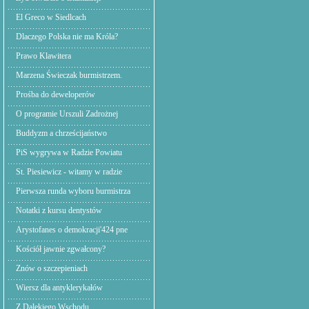
El Greco w Siedlcach
Dlaczego Polska nie ma Króla?
Prawo Klawitera
Marzena Świeczak burmistrzem.
Prośba do deweloperów
O programie Urszuli Zadrożnej
Buddyzm a chrześcijaństwo
PiS wygrywa w Radzie Powiatu
St. Piesiewicz - witamy w radzie
Pierwsza runda wyboru burmistrza
Notatki z kursu dentystów
Arystofanes o demokracji'424 pne
Kościół jawnie zgwałcony?
Znów o szczepieniach
Wiersz dla antyklerykałów
Z Dalekiego Wschodu,