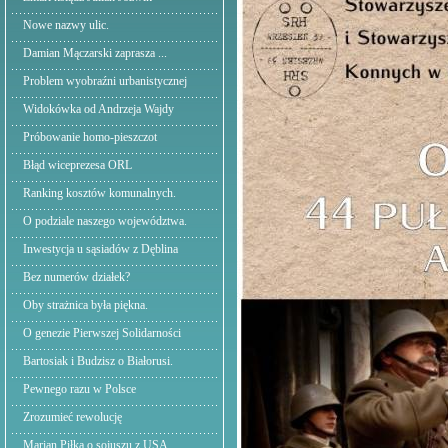
Nowe nazwy ulic.
Damian Mączarski zaprasza ...
Problem wyobraźni urbanistycznej
Widokówka od Andrzeja Wajdy
Próbowanie homo-pieszczot
Błąd wiceprezesa ORL
Ranking kosztów komunalnych.
O podziale naszego województwa.
Inwestycja u sąsiadów z Dęblina
Bez numerów działek?
Oby strażnica była piękna.
O genezie Pierwszej Solidarności
Bartosiak i Budzisz o Białorusi.
Pewnego razu w Polsce
Zrozumieć rewolucję
Marian Piłka o sojuszu z USA