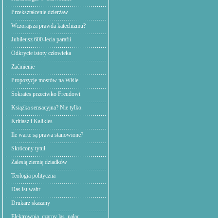
Przekształcenie dzierżaw
Wczorajsza prawda katechizmu?
Jubileusz 600-lecia parafii
Odkrycie istoty człowieka
Zaćmienie
Propozycje mostów na Wiśle
Sokrates przeciwko Freudowi
Książka sensacyjna? Nie tylko.
Kritiasz i Kalikles
Ile warte są prawa stanowione?
Skrócony tytuł
Zalesią ziemię dziadków
Teologia polityczna
Das ist wahr.
Drukarz skazany
Elektrownia. czarny las, pałac.