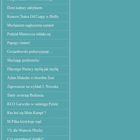
Dom kultury zabytkiem
Koncert Teatru Od Czapy w Buffo
Mechanizm zagłuszenia sumień
Podział Mazowsza oddala się
Papugi i śmierć
Gwiazdowski podszczypuje ...
Słuchając profesorów
Dlaczego Niemcy myślą jak myślą
Adam Makulec o chorobie Zosi
Zaproszenie na wykład J. Nowaka
Ślady zwierząt Budzenia.
KLO Garwolin w rankingu Polski
Kto boi się Mein Kampf ?
M.Piłka krytykuje rząd
1% dla Wojtusia Muchy
Czy sprzedawać działki?