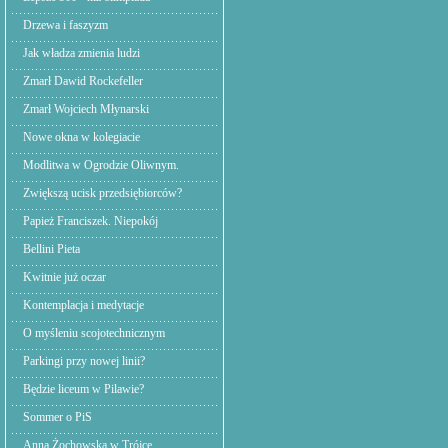
Drzewa i faszyzm
Jak władza zmienia ludzi
Zmarł Dawid Rockefeller
Zmarł Wojciech Młynarski
Nowe okna w kolegiacie
Modlitwa w Ogrodzie Oliwnym.
Zwiększą ucisk przedsiębiorców?
Papież Franciszek. Niepokój
Bellini Pieta
Kwitnie już oczar
Kontemplacja i medytacje
O myśleniu scojotechnicznym
Parkingi przy nowej linii?
Będzie liceum w Pilawie?
Sommer o PiS
Anna Żochowska w Trójce