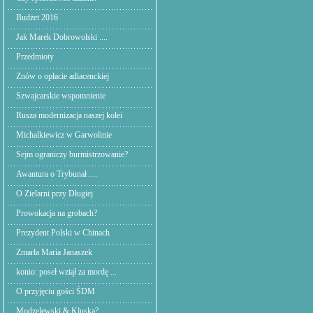
Budżet 2016
Jak Marek Dobrowolski ....
Przedmioty
Znów o opłacie adiacenckiej
Szwajcarskie wspomnienie
Rusza modernizacja naszej kolei
Michalkiewicz w Garwolinie
Sejm ograniczy burmistrzowanie?
Awantura o Trybunał ....
O Zielarni przy Długiej
Prowokacja na grobach?
Prezydent Polski w Chinach
Zmarła Maria Janaszek
konio: poseł wziął za mordę ...
O przyjęciu gości ŚDM
Modzelewski & Kluska?