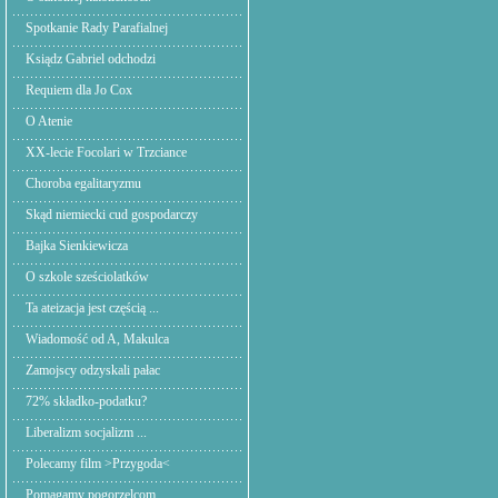
Spotkanie Rady Parafialnej
Ksiądz Gabriel odchodzi
Requiem dla Jo Cox
O Atenie
XX-lecie Focolari w Trzciance
Choroba egalitaryzmu
Skąd niemiecki cud gospodarczy
Bajka Sienkiewicza
O szkole sześciolatków
Ta ateizacja jest częścią ...
Wiadomość od A, Makulca
Zamojscy odzyskali pałac
72% składko-podatku?
Liberalizm socjalizm ...
Polecamy film >Przygoda<
Pomagamy pogorzelcom