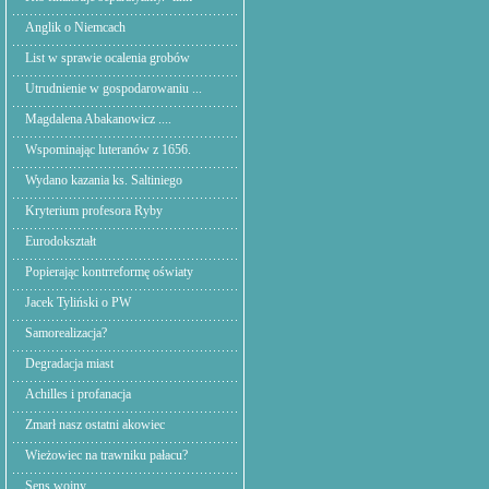
Anglik o Niemcach
List w sprawie ocalenia grobów
Utrudnienie w gospodarowaniu ...
Magdalena Abakanowicz ....
Wspominając luteranów z 1656.
Wydano kazania ks. Saltiniego
Kryterium profesora Ryby
Eurodokształt
Popierając kontrreformę oświaty
Jacek Tyliński o PW
Samorealizacja?
Degradacja miast
Achilles i profanacja
Zmarł nasz ostatni akowiec
Wieżowiec na trawniku pałacu?
Sens wojny