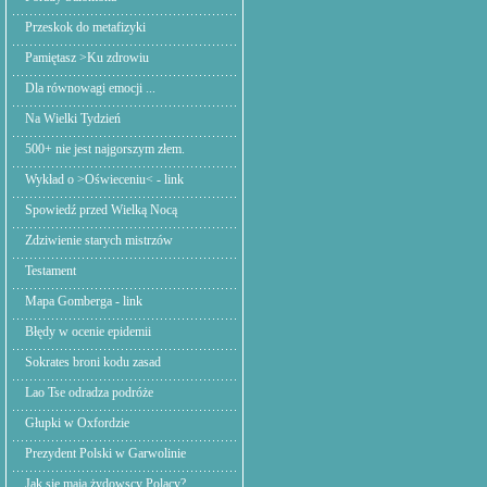
Przeskok do metafizyki
Pamiętasz >Ku zdrowiu
Dla równowagi emocji ...
Na Wielki Tydzień
500+ nie jest najgorszym złem.
Wykład o >Oświeceniu< - link
Spowiedź przed Wielką Nocą
Zdziwienie starych mistrzów
Testament
Mapa Gomberga - link
Błędy w ocenie epidemii
Sokrates broni kodu zasad
Lao Tse odradza podróże
Głupki w Oxfordzie
Prezydent Polski w Garwolinie
Jak się mają żydowscy Polacy?