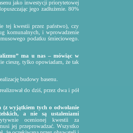
enu jako inwestycji priorytetowej
dopuszczając jego zadłużenie. 80%
 tej kwestii przez państwo), czy
sług komunalnych, i wprowadzenie
rzymusowego podatku śmieciowego.
jalizmu” ma u nas – mówiąc w
nie cieszę, tylko opowiadam, że tak
realizację budowy basenu.
alizował do dziś, przez dwa i pół
 (z wyjątkiem tych o odwołanie
lskich, a nie są ustaleniami
ytywnie ocenionej kwestii za
 musi jej przeprowadzać. Wszystko
ł, że oczekiwana przez obywateli i