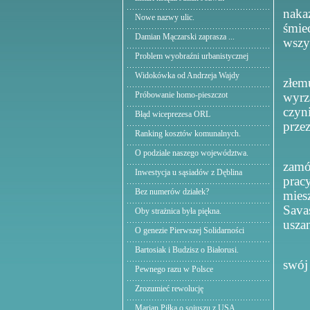
naka
Nowe nazwy ulic.
śmie
Damian Mączarski zaprasza ...
wszy
Problem wyobraźni urbanistycznej
Widokówka od Andrzeja Wajdy
złem
Próbowanie homo-pieszczot
wyrz
czyn
Błąd wiceprezesa ORL
przez
Ranking kosztów komunalnych.
O podziale naszego województwa.
zamó
Inwestycja u sąsiadów z Dęblina
prac
Bez numerów działek?
mies
Sava
Oby strażnica była piękna.
usza
O genezie Pierwszej Solidarności
Bartosiak i Budzisz o Białorusi.
swój
Pewnego razu w Polsce
Zrozumieć rewolucję
Marian Piłka o sojuszu z USA