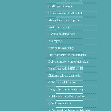
O Michale Lityńskim
O finansowaniu LGBT - link
Marek Janiec deweloperem
Wist Konfederacji?
Dystans do demokracji
Kto rządzi?
Czas na fotowoltaikę?
Prawo sprostowanego paradoksu
Dobre pomysły w miejskiej radzie
Wspólnota kadr ZSRR i II RP
Złamanie sekretu gabinetów.
O Filonie z Aleksandrii
Dary, których miasta nie chcą.
Kolektywizm Żydów. Skąd jest?
Góra Przemienienia
K.Żochowski w Naszym Dzienniku