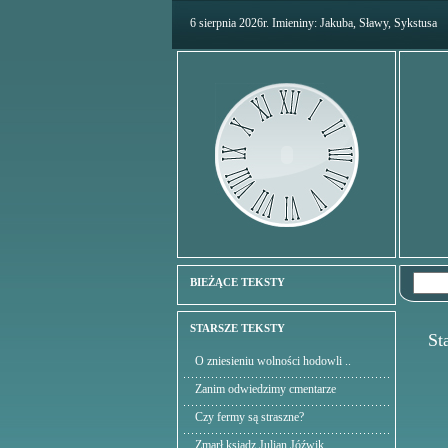
6 sierpnia 2026r. Imieniny: Jakuba, Sławy, Sykstusa
BIEŻĄCE TEKSTY
STARSZE TEKSTY
Star
O zniesieniu wolności hodowli ..
Zanim odwiedzimy cmentarze
Czy fermy są straszne?
Zmarł ksiądz Julian Jóźwik