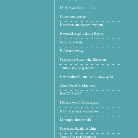
O >Chrystofobii< - link
Bosak inauguruje.
Katechezy neokatechumenatu
Rzymski osąd biskupa Rzymu
Scholia na ferie.
Bloki nad rzeką.
Przyczyna Auschwitz-Birkenau
Jemiołuszki w gościach
Czy zdolność uznania homozwiązku
Zmarł Józef Siarkiewicz
NA BOSAKA
Obrona wokół Eucharystii.
Kto nie wierzy kucharzowi ...
Monopol śmieciarski ...
Przyjazne działania Chin
Zmarł Zbyszek Winiarek