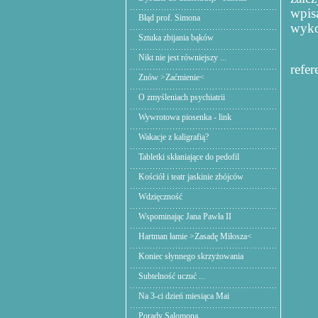
wpis
Błąd prof. Simona
wykon
Sztuka zbijania bąków
Nikt nie jest równiejszy ...
refe
Znów >Zaćmienie<
O zmyśleniach psychiatrii
Wywrotowa piosenka - link
Wakacje z kaligrafią?
Tabletki skłaniające do pedofil
Kościół i teatr jaskinie zbójców
Wdzięczność
Wspominając Jana Pawła II
Hartman łamie >Zasadę Miłosza<
Koniec słynnego skrzyżowania
Subtelność uczuć ...
Na 3-ci dzień miesiąca Mai
Porady Salomona