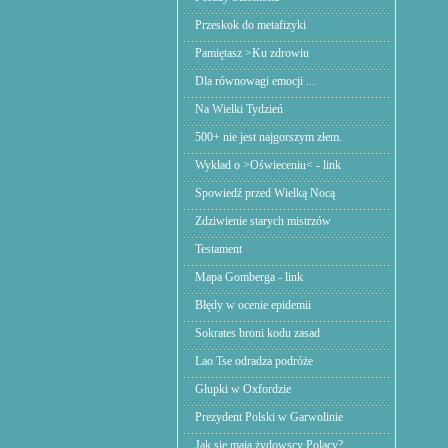
Przeskok do metafizyki
Pamiętasz >Ku zdrowiu
Dla równowagi emocji ...
Na Wielki Tydzień
500+ nie jest najgorszym złem.
Wykład o >Oświeceniu< - link
Spowiedź przed Wielką Nocą
Zdziwienie starych mistrzów
Testament
Mapa Gomberga - link
Błędy w ocenie epidemii
Sokrates broni kodu zasad
Lao Tse odradza podróże
Głupki w Oxfordzie
Prezydent Polski w Garwolinie
Jak się mają żydowscy Polacy?