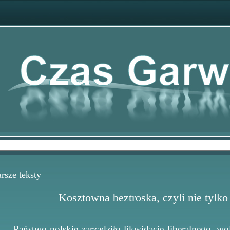
sze teksty
Kosztowna beztroska, czyli nie tylko
Państwo polskie zarządziło likwidację liberalnego, 