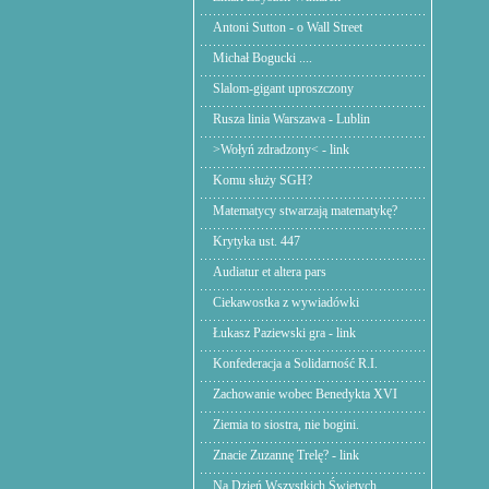
Antoni Sutton - o Wall Street
Michał Bogucki ....
Slalom-gigant uproszczony
Rusza linia Warszawa - Lublin
>Wołyń zdradzony< - link
Komu służy SGH?
Matematycy stwarzają matematykę?
Krytyka ust. 447
Audiatur et altera pars
Ciekawostka z wywiadówki
Łukasz Paziewski gra - link
Konfederacja a Solidarność R.I.
Zachowanie wobec Benedykta XVI
Ziemia to siostra, nie bogini.
Znacie Zuzannę Trelę? - link
Na Dzień Wszystkich Świętych