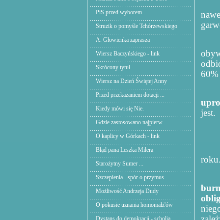
PiS przed wyborem
nawe
garw
Struzik o pomyśle Tchórzewskiego
A. Głowienka zaprasza
obyw
Wiersz Baczyńskiego - link
odbi
Skrócony tytuł
60% 
Wiersz na Dzień Świętej Anny
Przed przekazaniem dotacji ...
upro
Kiedy mówi się Nie.
jest.
Gdzie zastosowano najpierw ...
O kaplicy w Górkach - link
Błąd pana Leszka Milera
roku
Starożytny Sumer ...
Szczepienia - spór o przymus
burm
Możliwość Andrzeja Dudy
obli
O pokusie uznania homomałż'ów
nieg
zale
Dystans do demokracji - scholia