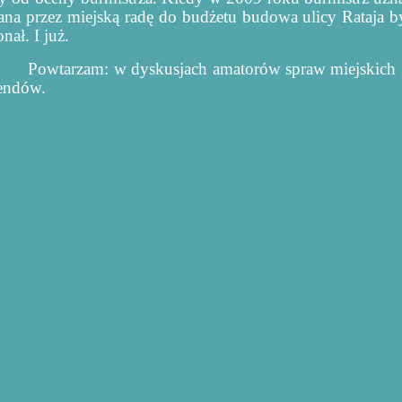
ana przez miejską radę do budżetu budowa ulicy Rataja by
ał. I już.
Powtarzam: w dyskusjach amatorów spraw miejskich 
rendów.
A