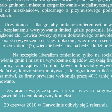
zało gminom i miastom zorganizowanie - socjalistyczneg
ci od mieszkańców, opłacanego z przymusowego poda
stkich.
Uczyniono tak dlatego, aby uniknąć konieczności pra
u bezpłatnemu wysypywaniu śmieci gdzie popadnie, jak
ądzone zło. Lewica tworzy system dobrotliwego zniewol
ienia zła (wywożenie i tak jest opłacone, więc nie ma sens
 to zło zniknie (?), więc nie będzie trzeba będzie ludzi bole
Na szczęście liberalizm zmieniono tylko na socj
wienia gmin i miast na wywożenie odpadów uzyskają firm
y firmy samorządowe. To dodatkowo podrożyłoby wywóz
zkańców, którzy stracą motywację do ograniczania iloś
sa mówi, że firmy prywatne wykonują pracę 40% taniej o
nowano.
Zwracam uwagę, że sprawa tej zmiany życia na gorsz
 garwoliński demokratyczny kontekst.
20 czerwca 2010 w Garwolinie odbyły się 2 referenda.