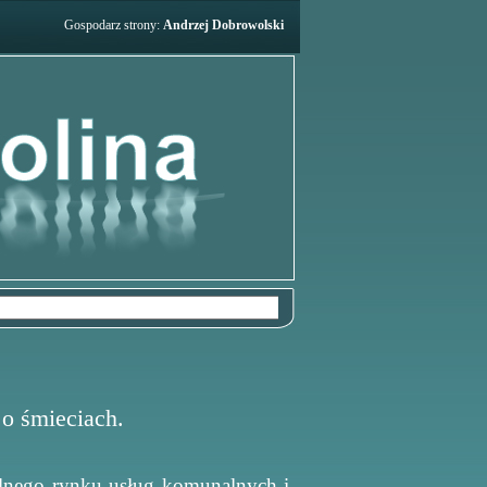
Gospodarz strony:
Andrzej Dobrowolski
 o śmieciach.
wolnego rynku usług komunalnych i