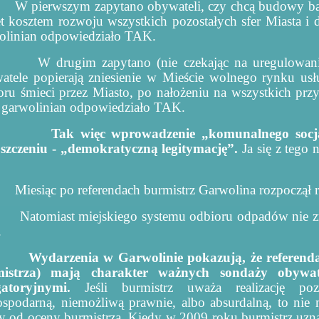
W pierwszym zapytano obywateli, czy chcą budowy bas
t kosztem rozwoju wszystkich pozostałych sfer Miasta i 
olinian odpowiedziało TAK.
W drugim zapytano (nie czekając na uregulowanie
atele popierają zniesienie w Mieście wolnego rynku u
oru śmieci przez Miasto, po nałożeniu na wszystkich p
garwolinian odpowiedziało TAK.
Tak więc wprowadzenie „komunalnego soc
szczeniu - „demokratyczną legitymację”.
Ja się z tego 
Miesiąc po referendach burmistrz Garwolina rozpoczął 
Natomiast miejskiego systemu odbioru odpadów nie zre
.
Wydarzenia w Garwolinie pokazują, że referenda
istrza) mają charakter ważnych sondaży obywate
gatoryjnymi.
Jeśli burmistrz uważa realizację poz
ospodarną, niemożliwą prawnie, albo absurdalną, to nie
ży od oceny burmistrza. Kiedy w 2009 roku burmistrz uzna